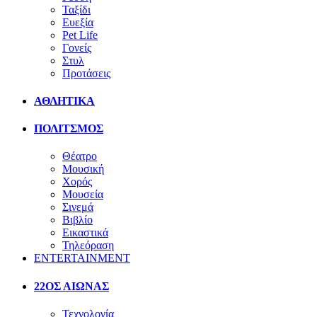
Ταξίδι
Ευεξία
Pet Life
Γονείς
Στυλ
Προτάσεις
ΑΘΛΗΤΙΚΑ
ΠΟΛΙΤΣΜΟΣ
Θέατρο
Μουσική
Χορός
Μουσεία
Σινεμά
Βιβλίο
Εικαστικά
Τηλεόραση
ENTERTAINMENT
22ΟΣ ΑΙΩΝΑΣ
Τεχνολογία