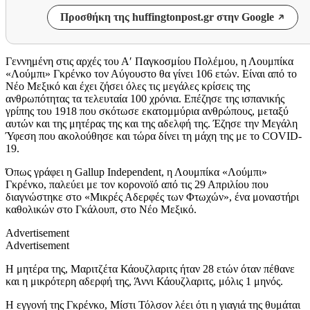
Προσθήκη της huffingtonpost.gr στην Google
Γεννημένη στις αρχές του Α′ Παγκοσμίου Πολέμου, η Λουμπίκα
«Λούμπι» Γκρένκο τον Αύγουστο θα γίνει 106 ετών. Είναι από το
Νέο Μεξικό και έχει ζήσει όλες τις μεγάλες κρίσεις της
ανθρωπότητας τα τελευταία 100 χρόνια. Επέζησε της ισπανικής
γρίπης του 1918 που σκότωσε εκατομμύρια ανθρώπους, μεταξύ
αυτών και της μητέρας της και της αδελφή της. Έζησε την Μεγάλη
Ύφεση που ακολούθησε και τώρα δίνει τη μάχη της με το COVID-
19.
Όπως γράφει η Gallup Independent, η Λουμπίκα «Λούμπι»
Γκρένκο, παλεύει με τον κορονοϊό από τις 29 Απριλίου που
διαγνώστηκε στο «Μικρές Αδερφές των Φτωχών», ένα μοναστήρι
καθολικών στο Γκάλουπ, στο Νέο Μεξικό.
Advertisement
Advertisement
Η μητέρα της, Μαριτζέτα Κάουζλαριτς ήταν 28 ετών όταν πέθανε
και η μικρότερη αδερφή της, Άννι Κάουζλαριτς, μόλις 1 μηνός.
Η εγγονή της Γκρένκο, Μίστι Τόλσον λέει ότι η γιαγιά της θυμάται