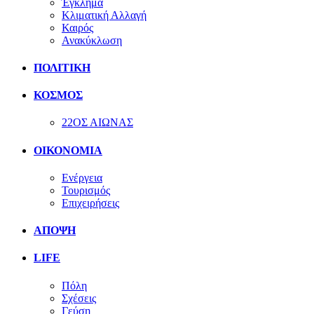
Έγκλημα
Κλιματική Αλλαγή
Καιρός
Ανακύκλωση
ΠΟΛΙΤΙΚΗ
ΚΟΣΜΟΣ
22ΟΣ ΑΙΩΝΑΣ
ΟΙΚΟΝΟΜΙΑ
Ενέργεια
Τουρισμός
Επιχειρήσεις
ΑΠΟΨΗ
LIFE
Πόλη
Σχέσεις
Γεύση