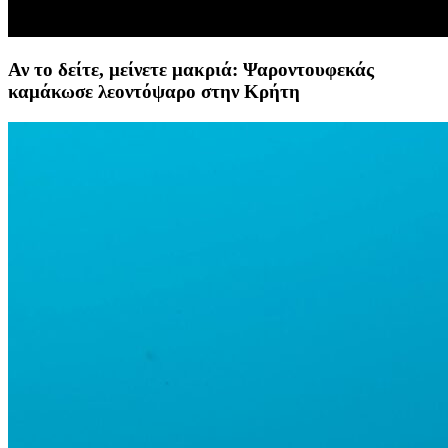
Αν το δείτε, μείνετε μακριά: Ψαροντουφεκάς
καμάκωσε λεοντόψαρο στην Κρήτη