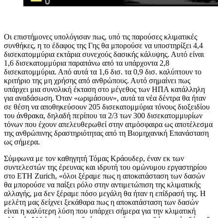
Οι επιστήμονες υπολόγισαν πως, υπό τις παρούσες κλιματικές
συνθήκες, η το έδαφος της Γης θα μπορούσε να υποστηρίξει 4,4
δισεκατομμύρια εκτάρια συνεχούς δασικής κάλυψης. Αυτό είναι
1,6 δισεκατομμύρια παραπάνω από τα υπάρχοντα 2,8
δισεκατομμύρια. Από αυτά τα 1,6 δισ. τα 0,9 δισ. καλύπτουν το
κριτήριο της μη χρήσης από ανθρώπους. Αυτό σημαίνει πως
υπάρχει μια συνολική έκταση στο μέγεθος των ΗΠΑ κατάλληλη
για αναδάσωση. Όταν «ωριμάσουν», αυτά τα νέα δέντρα θα ήταν
σε θέση να αποθηκεύσουν 205 δισεκατομμύρια τόνους διοξειδίου
του άνθρακα, δηλαδή περίπου τα 2/3 των 300 δισεκατομμυρίων
τόνων που έχουν απελευθερωθεί στην ατμόσφαιρα ως αποτέλεσμα
της ανθρώπινης δραστηριότητας από τη Βιομηχανική Επανάσταση
ως σήμερα.
Σύμφωνα με τον καθηγητή Τόμας Κράουδερ, έναν εκ των
συντελεστών της έρευνας και ιδρυτή του ομώνυμου εργαστηρίου
στο
ETH Zurich,
«όλοι ξέραμε πως η αποκατάσταση των δασών
θα μπορούσε να παίξει ρόλο στην αντιμετώπιση της κλιματικής
αλλαγής, μα δεν ξέραμε πόσο μεγάλη θα ήταν η επίδρασή της. Η
μελέτη μας δείχνει ξεκάθαρα πως η αποκατάσταση των δασών
είναι η καλύτερη λύση που υπάρχει σήμερα για την κλιματική