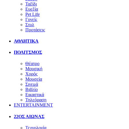
Ταξίδι
Ευεξία
Pet Life
Γονείς
Στυλ
Προτάσεις
ΑΘΛΗΤΙΚΑ
ΠΟΛΙΤΣΜΟΣ
Θέατρο
Μουσική
Χορός
Μουσεία
Σινεμά
Βιβλίο
Εικαστικά
Τηλεόραση
ENTERTAINMENT
22ΟΣ ΑΙΩΝΑΣ
Τεχνολογία