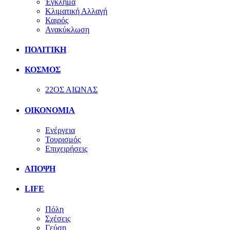
Έγκλημα
Κλιματική Αλλαγή
Καιρός
Ανακύκλωση
ΠΟΛΙΤΙΚΗ
ΚΟΣΜΟΣ
22ΟΣ ΑΙΩΝΑΣ
ΟΙΚΟΝΟΜΙΑ
Ενέργεια
Τουρισμός
Επιχειρήσεις
ΑΠΟΨΗ
LIFE
Πόλη
Σχέσεις
Γεύση