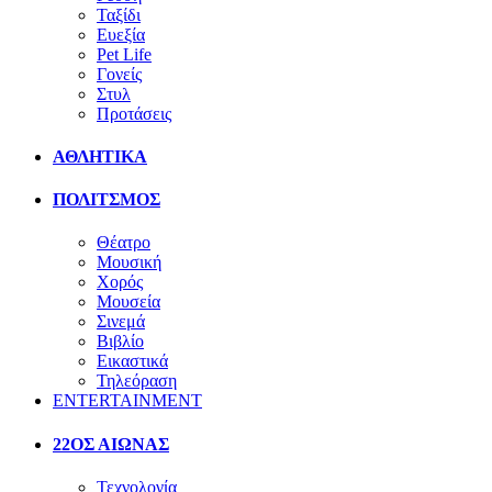
Ταξίδι
Ευεξία
Pet Life
Γονείς
Στυλ
Προτάσεις
ΑΘΛΗΤΙΚΑ
ΠΟΛΙΤΣΜΟΣ
Θέατρο
Μουσική
Χορός
Μουσεία
Σινεμά
Βιβλίο
Εικαστικά
Τηλεόραση
ENTERTAINMENT
22ΟΣ ΑΙΩΝΑΣ
Τεχνολογία