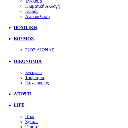
Έγκλημα
Κλιματική Αλλαγή
Καιρός
Ανακύκλωση
ΠΟΛΙΤΙΚΗ
ΚΟΣΜΟΣ
22ΟΣ ΑΙΩΝΑΣ
ΟΙΚΟΝΟΜΙΑ
Ενέργεια
Τουρισμός
Επιχειρήσεις
ΑΠΟΨΗ
LIFE
Πόλη
Σχέσεις
Γεύση