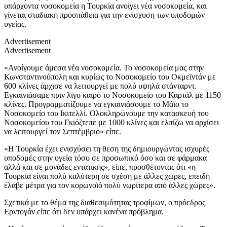
υπάρχοντα νοσοκομεία η Τουρκία ανοίγει νέα νοσοκομεία, και
γίνεται σταδιακή προσπάθεια για την ενίσχυση των υποδομών
υγείας.
Advertisement
Advertisement
«Ανοίγουμε άμεσα νέα νοσοκομεία. Το νοσοκομεία μας στην
Κωνσταντινούπολη και κυρίως το Νοσοκομείο του Οκμεϊντάν με
600 κλίνες άρχισε να λειτουργεί με πολύ υψηλά στάνταρντ.
Εγκαινιάσαμε πριν λίγο καιρό το Νοσοκομείο του Καρτάλ με 1150
κλίνες. Προγραμματίζουμε να εγκαινιάσουμε το Μάϊο το
Νοσοκομείο του Ικιτελλί. Ολοκληρώνουμε την κατασκευή του
Νοσοκομείου του Γκιόζτεπε με 1000 κλίνες και ελπίζω να αρχίσει
να λειτουργεί τον Σεπτέμβριο» είπε.
«Η Τουρκία έχει ενισχύσει τη θεση της δημιουργώντας ισχυρές
υποδομές στην υγεία τόσο σε προσωπικό όσο και σε φάρμακα
αλλά και σε μονάδες εντατικής», είπε, προσθέτοντας ότι «η
Τουρκία είναι πολύ καλύτερη σε σχέση με άλλες χώρες, επειδή
έλαβε μέτρα για τον κορωνοϊό πολύ νωρίτερα από άλλες χώρες».
Σχετικά με το θέμα της διαθεσιμότητας τροφίμων, ο πρόεδρος
Ερντογάν είπε ότι δεν υπάρχει κανένα πρόβλημα.