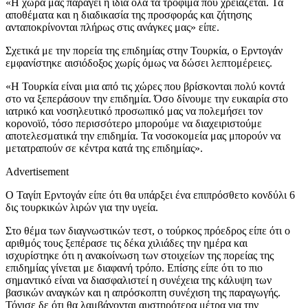
«Η χώρα μας παράγει η ίδια όλα τα τρόφιμα που χρειάζεται. Τα
αποθέματα και η διαδικασία της προσφοράς και ζήτησης
ανταποκρίνονται πλήρως στις ανάγκες μας» είπε.
Σχετικά με την πορεία της επιδημίας στην Τουρκία, ο Ερντογάν
εμφανίστηκε αισιόδοξος χωρίς όμως να δώσει λεπτομέρειες.
«Η Τουρκία είναι μια από τις χώρες που βρίσκονται πολύ κοντά
στο να ξεπεράσουν την επιδημία. Όσο δίνουμε την ευκαιρία στο
ιατρικό και νοσηλευτικό προσωπικό μας να πολεμήσει τον
κορονοϊό, τόσο περισσότερο μπορούμε να διαχειριστούμε
αποτελεσματικά την επιδημία. Τα νοσοκομεία μας μπορούν να
μετατραπούν σε κέντρα κατά της επιδημίας».
Advertisement
Ο Ταγίπ Ερντογάν είπε ότι θα υπάρξει ένα επιπρόσθετο κονδύλι 6
δις τουρκικών λιρών για την υγεία.
Στο θέμα των διαγνωστικών τεστ, ο τούρκος πρόεδρος είπε ότι ο
αριθμός τους ξεπέρασε τις δέκα χιλιάδες την ημέρα και
ισχυρίστηκε ότι η ανακοίνωση των στοιχείων της πορείας της
επιδημίας γίνεται με διαφανή τρόπο. Επίσης είπε ότι το πιο
σημαντικό είναι να διασφαλιστεί η συνέχεια της κάλυψη των
βασικών αναγκών και η απρόσκοπτη συνέχιση της παραγωγής.
Τόνισε δε ότι θα λαμβάνονται αυστηρότερα μέτρα για την