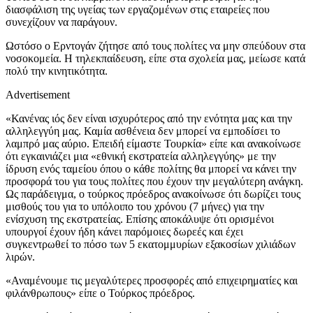
διασφάλιση της υγείας των εργαζομένων στις εταιρείες που
συνεχίζουν να παράγουν.
Ωστόσο ο Ερντογάν ζήτησε από τους πολίτες να μην σπεύδουν στα
νοσοκομεία. Η τηλεκπαίδευση, είπε στα σχολεία μας, μείωσε κατά
πολύ την κινητικότητα.
Advertisement
«Κανένας ιός δεν είναι ισχυρότερος από την ενότητα μας και την
αλληλεγγύη μας. Καμία ασθένεια δεν μπορεί να εμποδίσει το
λαμπρό μας αύριο. Επειδή είμαστε Τουρκία» είπε και ανακοίνωσε
ότι εγκαινιάζει μια «εθνική εκστρατεία αλληλεγγύης» με την
ίδρυση ενός ταμείου όπου ο κάθε πολίτης θα μπορεί να κάνει την
προσφορά του για τους πολίτες που έχουν την μεγαλύτερη ανάγκη.
Ως παράδειγμα, ο τούρκος πρόεδρος ανακοίνωσε ότι δωρίζει τους
μισθούς του για το υπόλοιπο του χρόνου (7 μήνες) για την
ενίσχυση της εκστρατείας. Επίσης αποκάλυψε ότι ορισμένοι
υπουργοί έχουν ήδη κάνει παρόμοιες δωρεές και έχει
συγκεντρωθεί το πόσο των 5 εκατομμυρίων εξακοσίων χιλιάδων
λιρών.
«Αναμένουμε τις μεγαλύτερες προσφορές από επιχειρηματίες και
φιλάνθρωπους» είπε ο Τούρκος πρόεδρος.