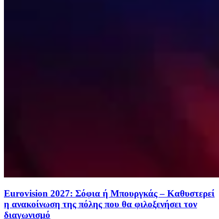
Eurovision 2027: Σόφια ή Μπουργκάς – Καθυστερεί
η ανακοίνωση της πόλης που θα φιλοξενήσει τον
διαγωνισμό