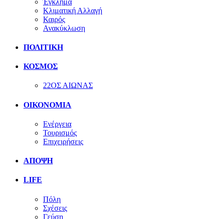
Έγκλημα
Κλιματική Αλλαγή
Καιρός
Ανακύκλωση
ΠΟΛΙΤΙΚΗ
ΚΟΣΜΟΣ
22ΟΣ ΑΙΩΝΑΣ
ΟΙΚΟΝΟΜΙΑ
Ενέργεια
Τουρισμός
Επιχειρήσεις
ΑΠΟΨΗ
LIFE
Πόλη
Σχέσεις
Γεύση