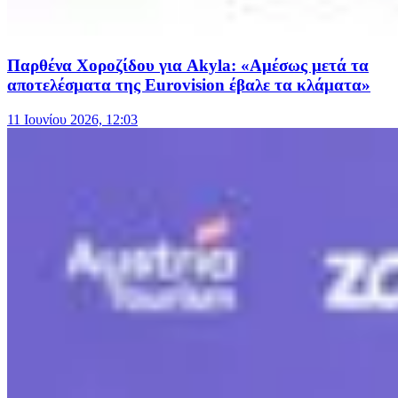
Παρθένα Χοροζίδου για Akyla: «Αμέσως μετά τα
αποτελέσματα της Eurovision έβαλε τα κλάματα»
11 Ιουνίου 2026, 12:03