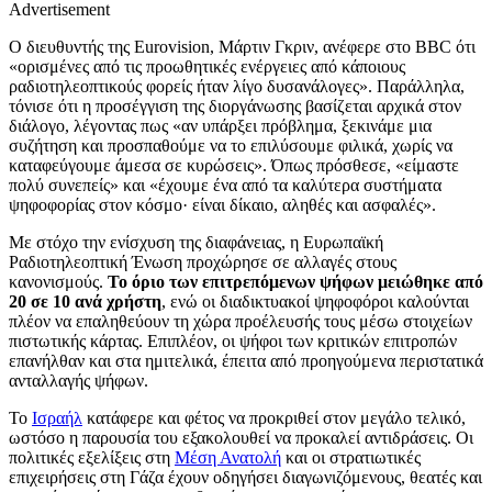
Advertisement
Ο διευθυντής της Eurovision, Μάρτιν Γκριν, ανέφερε στο BBC ότι
«ορισμένες από τις προωθητικές ενέργειες από κάποιους
ραδιοτηλεοπτικούς φορείς ήταν λίγο δυσανάλογες». Παράλληλα,
τόνισε ότι η προσέγγιση της διοργάνωσης βασίζεται αρχικά στον
διάλογο, λέγοντας πως «αν υπάρξει πρόβλημα, ξεκινάμε μια
συζήτηση και προσπαθούμε να το επιλύσουμε φιλικά, χωρίς να
καταφεύγουμε άμεσα σε κυρώσεις». Όπως πρόσθεσε, «είμαστε
πολύ συνεπείς» και «έχουμε ένα από τα καλύτερα συστήματα
ψηφοφορίας στον κόσμο· είναι δίκαιο, αληθές και ασφαλές».
Με στόχο την ενίσχυση της διαφάνειας, η Ευρωπαϊκή
Ραδιοτηλεοπτική Ένωση προχώρησε σε αλλαγές στους
κανονισμούς.
Το όριο των επιτρεπόμενων ψήφων μειώθηκε από
20 σε 10 ανά χρήστη
, ενώ οι διαδικτυακοί ψηφοφόροι καλούνται
πλέον να επαληθεύουν τη χώρα προέλευσής τους μέσω στοιχείων
πιστωτικής κάρτας. Επιπλέον, οι ψήφοι των κριτικών επιτροπών
επανήλθαν και στα ημιτελικά, έπειτα από προηγούμενα περιστατικά
ανταλλαγής ψήφων.
Το
Ισραήλ
κατάφερε και φέτος να προκριθεί στον μεγάλο τελικό,
ωστόσο η παρουσία του εξακολουθεί να προκαλεί αντιδράσεις. Οι
πολιτικές εξελίξεις στη
Μέση Ανατολή
και οι στρατιωτικές
επιχειρήσεις στη Γάζα έχουν οδηγήσει διαγωνιζόμενους, θεατές και