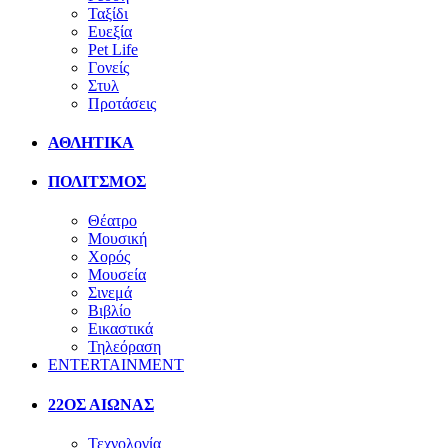
Ταξίδι
Ευεξία
Pet Life
Γονείς
Στυλ
Προτάσεις
ΑΘΛΗΤΙΚΑ
ΠΟΛΙΤΣΜΟΣ
Θέατρο
Μουσική
Χορός
Μουσεία
Σινεμά
Βιβλίο
Εικαστικά
Τηλεόραση
ENTERTAINMENT
22ΟΣ ΑΙΩΝΑΣ
Τεχνολογία