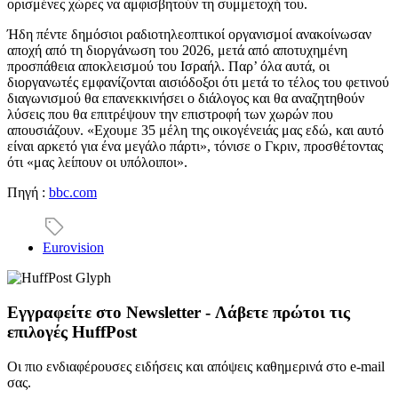
ορισμένες χώρες να αμφισβητούν τη συμμετοχή του.
Ήδη πέντε δημόσιοι ραδιοτηλεοπτικοί οργανισμοί ανακοίνωσαν
αποχή από τη διοργάνωση του 2026, μετά από αποτυχημένη
προσπάθεια αποκλεισμού του Ισραήλ. Παρ’ όλα αυτά, οι
διοργανωτές εμφανίζονται αισιόδοξοι ότι μετά το τέλος του φετινού
διαγωνισμού θα επανεκκινήσει ο διάλογος και θα αναζητηθούν
λύσεις που θα επιτρέψουν την επιστροφή των χωρών που
απουσιάζουν. «Εχουμε 35 μέλη της οικογένειάς μας εδώ, και αυτό
είναι αρκετό για ένα μεγάλο πάρτι», τόνισε ο Γκριν, προσθέτοντας
ότι «μας λείπουν οι υπόλοιποι».
Πηγή :
bbc.com
Eurovision
Εγγραφείτε στο Newsletter - Λάβετε πρώτοι τις
επιλογές HuffPost
Οι πιο ενδιαφέρουσες ειδήσεις και απόψεις καθημερινά στο e-mail
σας.