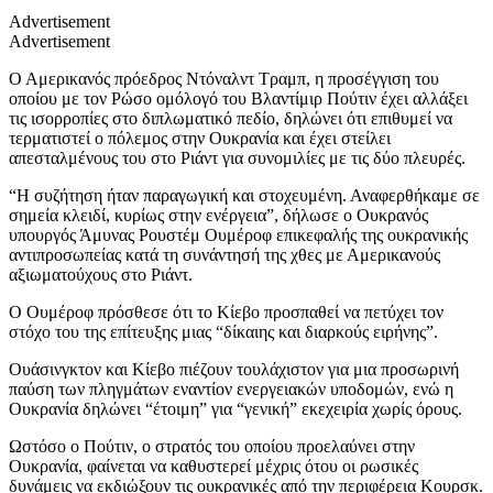
Advertisement
Advertisement
Ο Αμερικανός πρόεδρος Ντόναλντ Τραμπ, η προσέγγιση του
οποίου με τον Ρώσο ομόλογό του Βλαντίμιρ Πούτιν έχει αλλάξει
τις ισορροπίες στο διπλωματικό πεδίο, δηλώνει ότι επιθυμεί να
τερματιστεί ο πόλεμος στην Ουκρανία και έχει στείλει
απεσταλμένους του στο Ριάντ για συνομιλίες με τις δύο πλευρές.
“Η συζήτηση ήταν παραγωγική και στοχευμένη. Αναφερθήκαμε σε
σημεία κλειδί, κυρίως στην ενέργεια”, δήλωσε ο Ουκρανός
υπουργός Άμυνας Ρουστέμ Ουμέροφ επικεφαλής της ουκρανικής
αντιπροσωπείας κατά τη συνάντησή της χθες με Αμερικανούς
αξιωματούχους στο Ριάντ.
Ο Ουμέροφ πρόσθεσε ότι το Κίεβο προσπαθεί να πετύχει τον
στόχο του της επίτευξης μιας “δίκαιης και διαρκούς ειρήνης”.
Ουάσινγκτον και Κίεβο πιέζουν τουλάχιστον για μια προσωρινή
παύση των πληγμάτων εναντίον ενεργειακών υποδομών, ενώ η
Ουκρανία δηλώνει “έτοιμη” για “γενική” εκεχειρία χωρίς όρους.
Ωστόσο ο Πούτιν, ο στρατός του οποίου προελαύνει στην
Ουκρανία, φαίνεται να καθυστερεί μέχρις ότου οι ρωσικές
δυνάμεις να εκδιώξουν τις ουκρανικές από την περιφέρεια Κουρσκ.