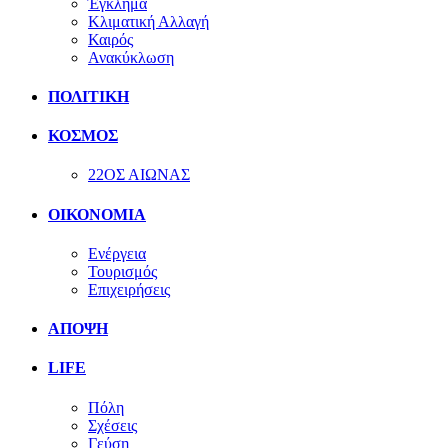
Έγκλημα
Κλιματική Αλλαγή
Καιρός
Ανακύκλωση
ΠΟΛΙΤΙΚΗ
ΚΟΣΜΟΣ
22ΟΣ ΑΙΩΝΑΣ
ΟΙΚΟΝΟΜΙΑ
Ενέργεια
Τουρισμός
Επιχειρήσεις
ΑΠΟΨΗ
LIFE
Πόλη
Σχέσεις
Γεύση