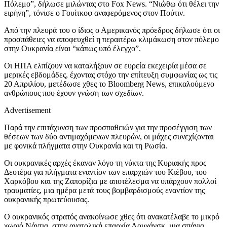
Πόλεμο”, δήλωσε μιλώντας στο Fox News. “Νιώθω ότι θέλει την
ειρήνη”, τόνισε ο Γουίτκοφ αναφερόμενος στον Πούτιν.
Από την πλευρά του ο ίδιος ο Αμερικανός πρόεδρος δήλωσε ότι οι
προσπάθειες να αποφευχθεί η περαιτέρω κλιμάκωση στον πόλεμο
στην Ουκρανία είναι “κάπως υπό έλεγχο”.
Οι ΗΠΑ ελπίζουν να καταλήξουν σε ευρεία εκεχειρία μέσα σε
μερικές εβδομάδες, έχοντας στόχο την επίτευξη συμφωνίας ως τις
20 Απριλίου, μετέδωσε χθες το Bloomberg News, επικαλούμενο
ανθρώπους που έχουν γνώση των σχεδίων.
Advertisement
Παρά την επιτάχυνση των προσπαθειών για την προσέγγιση των
θέσεων των δύο αντιμαχόμενων πλευρών, οι μάχες συνεχίζονται
με φονικά πλήγματα στην Ουκρανία και τη Ρωσία.
Οι ουκρανικές αρχές έκαναν λόγο τη νύκτα της Κυριακής προς
Δευτέρα για πλήγματα εναντίον των επαρχιών του Κιέβου, του
Χαρκόβου και της Ζαπορίζια με αποτέλεσμα να υπάρχουν πολλοί
τραυματίες, μια ημέρα μετά τους βομβαρδισμούς εναντίον της
ουκρανικής πρωτεύουσας.
Ο ουκρανικός στρατός ανακοίνωσε χθες ότι ανακατέλαβε το μικρό
χωριό Νάντια, στην ανατολική επαρχία Λουχάνσκ, μια σπάνια