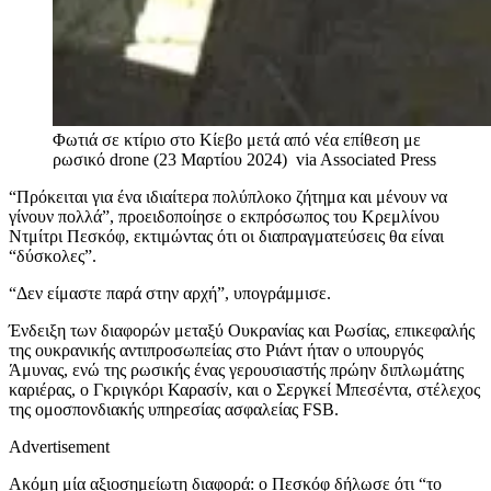
Φωτιά σε κτίριο στο Κίεβο μετά από νέα επίθεση με
ρωσικό drone (23 Μαρτίου 2024)
via Associated Press
“Πρόκειται για ένα ιδιαίτερα πολύπλοκο ζήτημα και μένουν να
γίνουν πολλά”, προειδοποίησε ο εκπρόσωπος του Κρεμλίνου
Ντμίτρι Πεσκόφ, εκτιμώντας ότι οι διαπραγματεύσεις θα είναι
“δύσκολες”.
“Δεν είμαστε παρά στην αρχή”, υπογράμμισε.
Ένδειξη των διαφορών μεταξύ Ουκρανίας και Ρωσίας, επικεφαλής
της ουκρανικής αντιπροσωπείας στο Ριάντ ήταν ο υπουργός
Άμυνας, ενώ της ρωσικής ένας γερουσιαστής πρώην διπλωμάτης
καριέρας, ο Γκριγκόρι Καρασίν, και ο Σεργκεί Μπεσέντα, στέλεχος
της ομοσπονδιακής υπηρεσίας ασφαλείας FSB.
Advertisement
Ακόμη μία αξιοσημείωτη διαφορά: ο Πεσκόφ δήλωσε ότι “το