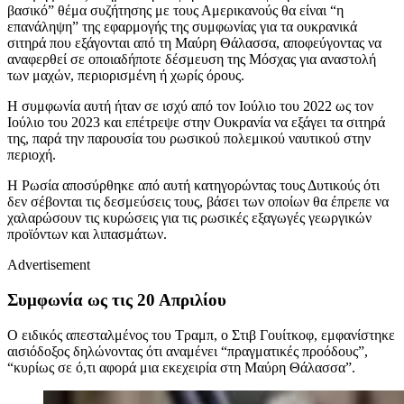
βασικό” θέμα συζήτησης με τους Αμερικανούς θα είναι “η
επανάληψη” της εφαρμογής της συμφωνίας για τα ουκρανικά
σιτηρά που εξάγονται από τη Μαύρη Θάλασσα, αποφεύγοντας να
αναφερθεί σε οποιαδήποτε δέσμευση της Μόσχας για αναστολή
των μαχών, περιορισμένη ή χωρίς όρους.
Η συμφωνία αυτή ήταν σε ισχύ από τον Ιούλιο του 2022 ως τον
Ιούλιο του 2023 και επέτρεψε στην Ουκρανία να εξάγει τα σιτηρά
της, παρά την παρουσία του ρωσικού πολεμικού ναυτικού στην
περιοχή.
Η Ρωσία αποσύρθηκε από αυτή κατηγορώντας τους Δυτικούς ότι
δεν σέβονται τις δεσμεύσεις τους, βάσει των οποίων θα έπρεπε να
χαλαρώσουν τις κυρώσεις για τις ρωσικές εξαγωγές γεωργικών
προϊόντων και λιπασμάτων.
Advertisement
Συμφωνία ως τις 20 Απριλίου
Ο ειδικός απεσταλμένος του Τραμπ, ο Στιβ Γουίτκοφ, εμφανίστηκε
αισιόδοξος δηλώνοντας ότι αναμένει “πραγματικές προόδους”,
“κυρίως σε ό,τι αφορά μια εκεχειρία στη Μαύρη Θάλασσα”.