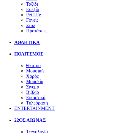
Ταξίδι
Ευεξία
Pet Life
Γονείς
Στυλ
Προτάσεις
ΑΘΛΗΤΙΚΑ
ΠΟΛΙΤΣΜΟΣ
Θέατρο
Μουσική
Χορός
Μουσεία
Σινεμά
Βιβλίο
Εικαστικά
Τηλεόραση
ENTERTAINMENT
22ΟΣ ΑΙΩΝΑΣ
Τεχνολογία