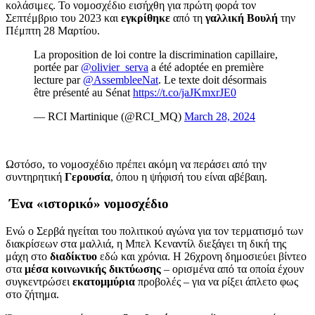
κολάσιμες. Το νομοσχέδιο εισήχθη για πρώτη φορά τον
Σεπτέμβριο του 2023 και
εγκρίθηκε
από τη
γαλλική Βουλή
την
Πέμπτη 28 Μαρτίου.
La proposition de loi contre la discrimination capillaire,
portée par
@olivier_serva
a été adoptée en première
lecture par
@AssembleeNat
. Le texte doit désormais
être présenté au Sénat
https://t.co/jaJKmxrJE0
— RCI Martinique (@RCI_MQ)
March 28, 2024
Ωστόσο, το νομοσχέδιο πρέπει ακόμη να περάσει από την
συντηρητική
Γερουσία
, όπου η ψήφισή του είναι αβέβαιη.
Ένα «ιστορικό» νομοσχέδιο
Ενώ ο Σερβά ηγείται του πολιτικού αγώνα για τον τερματισμό των
διακρίσεων στα μαλλιά, η Μπελ Κεναντίλ διεξάγει τη δική της
μάχη στο
διαδίκτυο
εδώ και χρόνια. Η 26χρονη δημοσιεύει βίντεο
στα
μέσα κοινωνικής δικτύωσης
– ορισμένα από τα οποία έχουν
συγκεντρώσει
εκατομμύρια
προβολές – για να ρίξει άπλετο φως
στο ζήτημα.