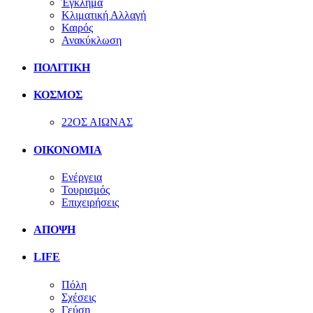
Έγκλημα
Κλιματική Αλλαγή
Καιρός
Ανακύκλωση
ΠΟΛΙΤΙΚΗ
ΚΟΣΜΟΣ
22ΟΣ ΑΙΩΝΑΣ
ΟΙΚΟΝΟΜΙΑ
Ενέργεια
Τουρισμός
Επιχειρήσεις
ΑΠΟΨΗ
LIFE
Πόλη
Σχέσεις
Γεύση