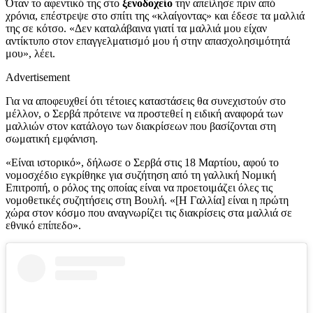
Όταν το αφεντικό της στο
ξενοδοχείο
την απείλησε πριν από
χρόνια, επέστρεψε στο σπίτι της «κλαίγοντας» και έδεσε τα μαλλιά
της σε κότσο. «Δεν καταλάβαινα γιατί τα μαλλιά μου είχαν
αντίκτυπο στον επαγγελματισμό μου ή στην απασχολησιμότητά
μου», λέει.
Advertisement
Για να αποφευχθεί ότι τέτοιες καταστάσεις θα συνεχιστούν στο
μέλλον, ο Σερβά πρότεινε να προστεθεί η ειδική αναφορά των
μαλλιών στον κατάλογο των διακρίσεων που βασίζονται στη
σωματική εμφάνιση.
«Είναι ιστορικό», δήλωσε ο Σερβά στις 18 Μαρτίου, αφού το
νομοσχέδιο εγκρίθηκε για συζήτηση από τη γαλλική Νομική
Επιτροπή, ο ρόλος της οποίας είναι να προετοιμάζει όλες τις
νομοθετικές συζητήσεις στη Βουλή. «[Η Γαλλία] είναι η πρώτη
χώρα στον κόσμο που αναγνωρίζει τις διακρίσεις στα μαλλιά σε
εθνικό επίπεδο».