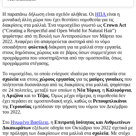
Η παραπάνω δήλωση είναι σχεδόν αλήθεια. Οι
ΗΠΑ
είναι η
μοναδική άλλη χώρα που έχει θεσπίσει νομοθεσία για τις
διακρίσεις στα μαλλιά. Ένα νομοσχέδιο γνωστό ως
Crown Act
(“Creating a Respectful and Open World for Natural Hair”)
ψηφίστηκε από τη Βουλή των Αντιπροσώπων τον Μάρτιο του
2022. Αναφέρει ότι απαγορεύεται αυστηρά από το νόμο
οποιαδήποτε
φυλετική
διάκριση για τα μαλλιά στην εργασία,
στους δημόσιους χώρους και σε βάρος όσων συμμετέχουν σε
προγράμματα που υποστηρίζονται από την ομοσπονδία, όπως
προγράμματα στέγασης.
Το νομοσχέδιο, το οποίο ενίσχυσε ιδιαίτερα την προστασία στα
σχολεία
και στους
χώρους εργασίας
για τις
μαύρες γυναίκες
που
πλήττονται δυσανάλογα από τις διακρίσεις στα μαλλιά, ψηφίστηκε
σε 24 πολιτείες, μεταξύ των οποίων η
Νέα Υόρκη
, η
Καλιφόρνια
,
η
Αριζόνα
και το
Τέξας
. Όμως μέχρι σήμερα, η νομοθεσία δεν
έχει περάσει σε ομοσπονδιακή ισχύ, καθώς οι
Ρεπουμπλικάνοι
της
Γερουσίας
εμπόδισαν την ψήφιση του νόμου τον Δεκέμβριο
του 2022.
Στο
Ηνωμένο Βασίλειο
, η
Επιτροπή Ισότητας και Ανθρωπίνων
Δικαιωμάτων
εξέδωσε οδηγία τον Οκτώβριο του 2022 σχετικά με
την πρόληψη των διακρίσεων στα μαλλιά στα
σχολεία
. Με στόχο