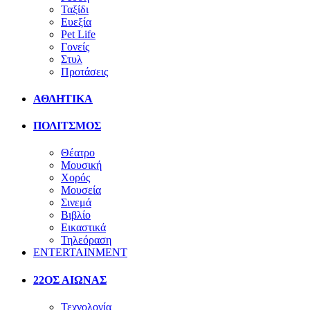
Ταξίδι
Ευεξία
Pet Life
Γονείς
Στυλ
Προτάσεις
ΑΘΛΗΤΙΚΑ
ΠΟΛΙΤΣΜΟΣ
Θέατρο
Μουσική
Χορός
Μουσεία
Σινεμά
Βιβλίο
Εικαστικά
Τηλεόραση
ENTERTAINMENT
22ΟΣ ΑΙΩΝΑΣ
Τεχνολογία