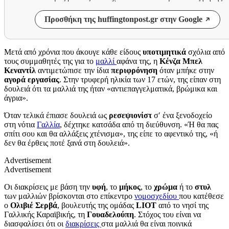
Προσθήκη της huffingtonpost.gr στην Google
Μετά από χρόνια που άκουγε κάθε είδους
υποτιμητικά
σχόλια από
τους συμμαθητές της για το
μαλλί
αφάνα της, η
Κένζα Μπελ
Kεναντίλ
αντιμετώπισε την ίδια
περιφρόνηση
όταν μπήκε στην
αγορά εργασίας
. Στην τρυφερή ηλικία των 17 ετών, της είπαν στη
δουλειά ότι τα μαλλιά της ήταν «αντιεπαγγελματικά, βρώμικα και
άγρια».
Όταν τελικά έπιασε δουλειά ως
ρεσεψιονίστ
σ′ ένα ξενοδοχείο
στη νότια
Γαλλία
, δέχτηκε κατσάδα από τη διεύθυνση. «Ή θα πας
σπίτι σου και θα αλλάξεις χτένισμα», της είπε το αφεντικό της, «ή
δεν θα έρθεις ποτέ ξανά στη δουλειά».
Advertisement
Advertisement
Οι διακρίσεις με βάση την
υφή
, το
μήκος
, το
χρώμα
ή το
στυλ
των μαλλιών βρίσκονται στο επίκεντρο
νομοσχεδίου
που κατέθεσε
ο
Ολιβιέ Σερβά
, βουλευτής της ομάδας
LIOT
από το νησί της
Γαλλικής Καραϊβικής, τη
Γουαδελούπη
. Στόχος του είναι να
διασφαλίσει ότι οι
διακρίσεις
στα μαλλιά θα είναι ποινικά