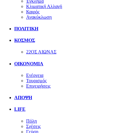
Έγκλημα
Κλιματική Αλλαγή
Καιρός
Ανακύκλωση
ΠΟΛΙΤΙΚΗ
ΚΟΣΜΟΣ
22ΟΣ ΑΙΩΝΑΣ
ΟΙΚΟΝΟΜΙΑ
Ενέργεια
Τουρισμός
Επιχειρήσεις
ΑΠΟΨΗ
LIFE
Πόλη
Σχέσεις
Γεύση