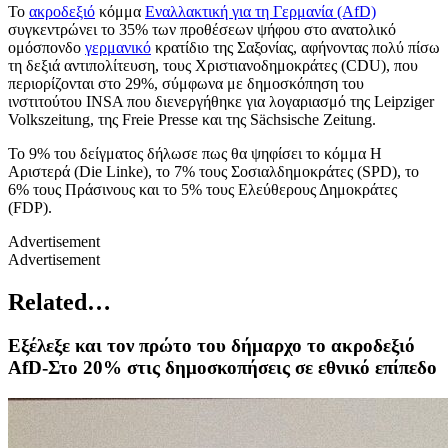
Το
ακροδεξιό
κόμμα
Εναλλακτική για τη Γερμανία (AfD)
συγκεντρώνει το 35% των προθέσεων ψήφου στο ανατολικό
ομόσπονδο
γερμανικό
κρατίδιο της Σαξονίας, αφήνοντας πολύ πίσω
τη δεξιά αντιπολίτευση, τους Χριστιανοδημοκράτες (CDU), που
περιορίζονται στο 29%, σύμφωνα με δημοσκόπηση του
ινστιτούτου INSA που διενεργήθηκε για λογαριασμό της Leipziger
Volkszeitung, της Freie Presse και της Sächsische Zeitung.
Το 9% του δείγματος δήλωσε πως θα ψηφίσει το κόμμα Η
Αριστερά (Die Linke), το 7% τους Σοσιαλδημοκράτες (SPD), το
6% τους Πράσινους και το 5% τους Ελεύθερους Δημοκράτες
(FDP).
Advertisement
Advertisement
Related…
Εξέλεξε και τον πρώτο του δήμαρχο το ακροδεξιό
AfD-Στο 20% στις δημοσκοπήσεις σε εθνικό επίπεδο