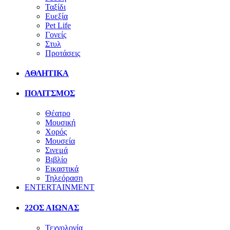
Ταξίδι
Ευεξία
Pet Life
Γονείς
Στυλ
Προτάσεις
ΑΘΛΗΤΙΚΑ
ΠΟΛΙΤΣΜΟΣ
Θέατρο
Μουσική
Χορός
Μουσεία
Σινεμά
Βιβλίο
Εικαστικά
Τηλεόραση
ENTERTAINMENT
22ΟΣ ΑΙΩΝΑΣ
Τεχνολογία