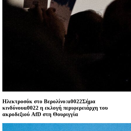
Ηλεκτροσόκ στο Βερολίνο:u0022Σήμα
κινδύνουu0022 η εκλογή περιφερειάρχη του
ακροδεξιού AfD στη Θουριγγία