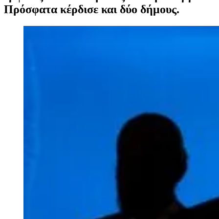
Πρόσφατα κέρδισε και δύο δήμους.