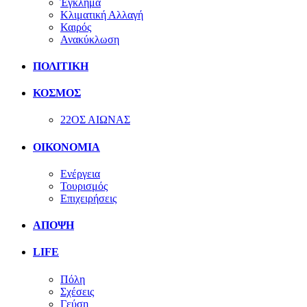
Έγκλημα
Κλιματική Αλλαγή
Καιρός
Ανακύκλωση
ΠΟΛΙΤΙΚΗ
ΚΟΣΜΟΣ
22ΟΣ ΑΙΩΝΑΣ
ΟΙΚΟΝΟΜΙΑ
Ενέργεια
Τουρισμός
Επιχειρήσεις
ΑΠΟΨΗ
LIFE
Πόλη
Σχέσεις
Γεύση