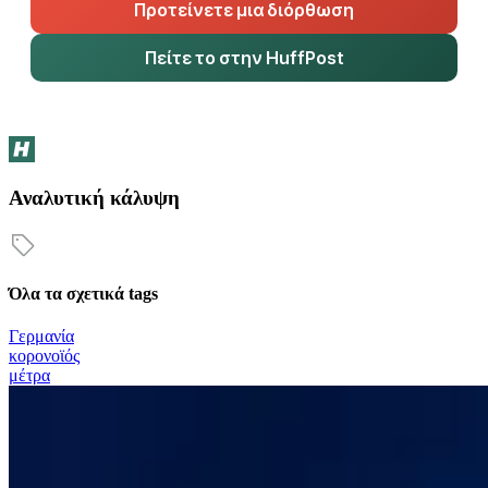
Προτείνετε μια διόρθωση
Πείτε το στην HuffPost
Αναλυτική κάλυψη
Όλα τα σχετικά tags
Γερμανία
κορονοϊός
μέτρα