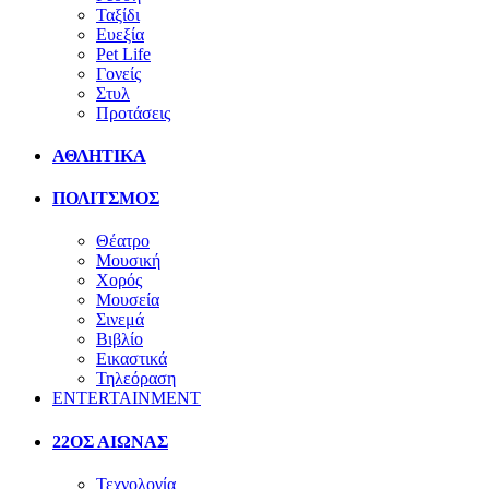
Ταξίδι
Ευεξία
Pet Life
Γονείς
Στυλ
Προτάσεις
ΑΘΛΗΤΙΚΑ
ΠΟΛΙΤΣΜΟΣ
Θέατρο
Μουσική
Χορός
Μουσεία
Σινεμά
Βιβλίο
Εικαστικά
Τηλεόραση
ENTERTAINMENT
22ΟΣ ΑΙΩΝΑΣ
Τεχνολογία