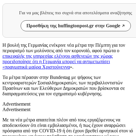
Για να μας βλέπεις πιο συχνά στα αποτελέσματα αναζήτησης
Προσθήκη της huffingtonpost.gr στην Google
Η βουλή της Γερμανίας ενέκρινε νέα μέτρα την Πέμπτη για τον
περιορισμό των μολύνσεις από τον κορονοϊό, αφού πρώτα ο
επικεφαλής της υπηρεσίας ελέγχου ασθενειών της χώρας
προειδοποίησε ότι η Γερμανία μπορεί να αντιμετωπίσει
«πραγματικά μαύρα Χριστούγεννα
».
Τα μέτρα πέρασαν στην Bundestag με ψήφους των
κεντροαριστερών Σοσιαλδημοκρατών, των περιβαλλοντιστών
Πρασίνων και των Ελεύθερων Δημοκρατών που βρίσκονται σε
διαπραγματεύσεις για τον σχηματισμό κυβέρνησης.
Advertisement
Advertisement
Με τα νέα μέτρα απαιτείται πλέον από τους εργαζόμενους να
αποδεικνύουν ότι είναι εμβολιασμένοι, ή πως έχουν αναρρώσει
πρόσφατα από την COVID-19 ή ότι έχουν βρεθεί αρνητικοί στον ιό