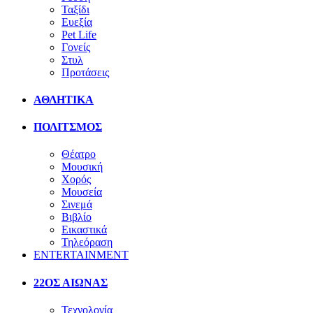
Ταξίδι
Ευεξία
Pet Life
Γονείς
Στυλ
Προτάσεις
ΑΘΛΗΤΙΚΑ
ΠΟΛΙΤΣΜΟΣ
Θέατρο
Μουσική
Χορός
Μουσεία
Σινεμά
Βιβλίο
Εικαστικά
Τηλεόραση
ENTERTAINMENT
22ΟΣ ΑΙΩΝΑΣ
Τεχνολογία