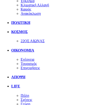
Έγκλημα
Κλιματική Αλλαγή
Καιρός
Ανακύκλωση
ΠΟΛΙΤΙΚΗ
ΚΟΣΜΟΣ
22ΟΣ ΑΙΩΝΑΣ
ΟΙΚΟΝΟΜΙΑ
Ενέργεια
Τουρισμός
Επιχειρήσεις
ΑΠΟΨΗ
LIFE
Πόλη
Σχέσεις
Γεύση