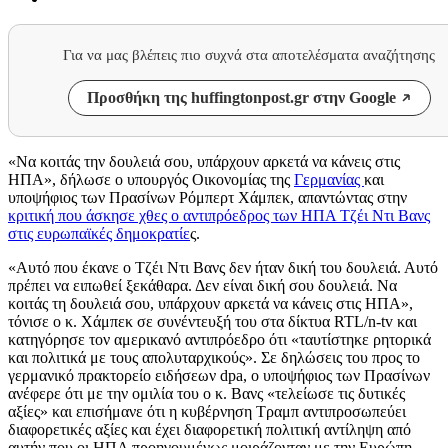
Για να μας βλέπεις πιο συχνά στα αποτελέσματα αναζήτησης
Προσθήκη της huffingtonpost.gr στην Google
«Να κοιτάς την δουλειά σου, υπάρχουν αρκετά να κάνεις στις
ΗΠΑ», δήλωσε ο υπουργός Οικονομίας της
Γερμανίας
και
υποψήφιος των Πρασίνων Ρόμπερτ Χάμπεκ, απαντώντας στην
κριτική που άσκησε χθες ο αντιπρόεδρος των ΗΠΑ Τζέι Ντι Βανς
στις ευρωπαϊκές δημοκρατίε
ς.
«Αυτό που έκανε ο Τζέι Ντι Βανς δεν ήταν δική του δουλειά. Αυτό
πρέπει να ειπωθεί ξεκάθαρα. Δεν είναι δική σου δουλειά. Να
κοιτάς τη δουλειά σου, υπάρχουν αρκετά να κάνεις στις ΗΠΑ»,
τόνισε ο κ. Χάμπεκ σε συνέντευξή του στα δίκτυα RTL/n-tv και
κατηγόρησε τον αμερικανό αντιπρόεδρο ότι «ταυτίστηκε ρητορικά
και πολιτικά με τους απολυταρχικούς». Σε δηλώσεις του προς το
γερμανικό πρακτορείο ειδήσεων dpa, ο υποψήφιος των Πρασίνων
ανέφερε ότι με την ομιλία του ο κ. Βανς «τελείωσε τις δυτικές
αξίες» και επισήμανε ότι η κυβέρνηση Τραμπ αντιπροσωπεύει
διαφορετικές αξίες και έχει διαφορετική πολιτική αντίληψη από
αυτήν που οι ΗΠΑ προηγουμένως μοιράζονταν με την Ευρώπη.