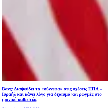
Βανς: Διαψεύδει τα «σύννεφα» στις σχέσεις ΗΠΑ –
Ισραήλ και κάνει λόγο για διχασμό και ρωγμές στο
ιρανικό καθεστώς