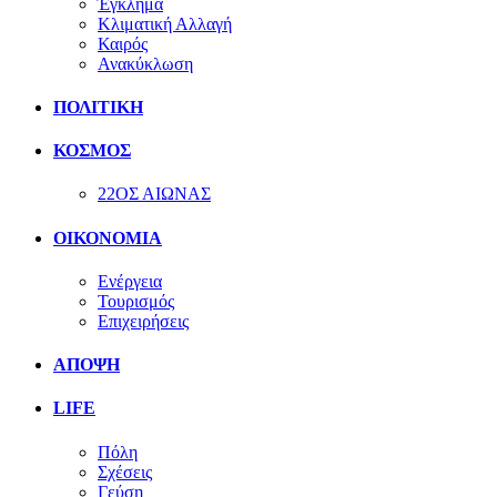
Έγκλημα
Κλιματική Αλλαγή
Καιρός
Ανακύκλωση
ΠΟΛΙΤΙΚΗ
ΚΟΣΜΟΣ
22ΟΣ ΑΙΩΝΑΣ
ΟΙΚΟΝΟΜΙΑ
Ενέργεια
Τουρισμός
Επιχειρήσεις
ΑΠΟΨΗ
LIFE
Πόλη
Σχέσεις
Γεύση