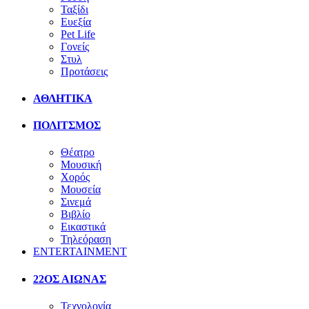
Ταξίδι
Ευεξία
Pet Life
Γονείς
Στυλ
Προτάσεις
ΑΘΛΗΤΙΚΑ
ΠΟΛΙΤΣΜΟΣ
Θέατρο
Μουσική
Χορός
Μουσεία
Σινεμά
Βιβλίο
Εικαστικά
Τηλεόραση
ENTERTAINMENT
22ΟΣ ΑΙΩΝΑΣ
Τεχνολογία