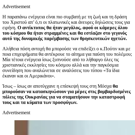
Advertisement
Η παραπάνω ενέργεια είναι πιο συμβατή με τη ζωή και τη δράση
του Χριστού απ’ ό,τι οι πλατωνικές και άνευρες δηλώσεις τους για
ειρήνη.
Ο αντίκτυπος θα ήταν μεγάλος, αφού οι κάμερες όλου
του κόσμου θα ήταν στραμμένες και θα εστίαζαν στο γεγονός
αυτό της δυναμικής παρέμβασης των θρησκευτικών ηγετών.
Αλήθεια πόση αντοχή θα μπορούσε να επιδείξει ο κ.Πούτιν και με
ποια επιχειρήματα θα αντέκρουε το αίτημα για παύση του πολέμου;
Μία τέτοια ενέργεια ίσως ξυπνούσε από το λήθαργο όλες τις
χριστιανικές εκκλησίες του κόσμου αλλά και την παγκόσμια
συνείδηση που αναλώνεται σε αναλύσεις του τύπου «Τα ίδια
έκαναν και οι Αμερικάνοι».
Ίσως – ίσως αν αποτύγχανε η επίσκεψή τους στη Μόσχα
θα
μπορούσαν να κατασκηνώσουν για μέρες στις βομβαρδισμένες
πόλεις της Ουκρανίας για να σταματήσουν την καταστροφή
τους και τα κύματα των προσφύγων.
Advertisement