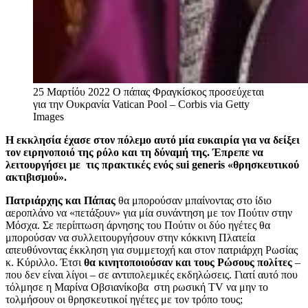
25 Μαρτίόυ 2022 Ο πάπας Φραγκίσκος προσεύχεται
για την Ουκρανία
Vatican Pool – Corbis via Getty
Images
Η εκκλησία έχασε στον πόλεμο αυτό μία ευκαιρία για να δείξει
τον ειρηνοποιό της ρόλο και τη δύναμή της. Έπρεπε να
λειτουργήσει με τις πρακτικές ενός sui generis «θρησκευτικού
ακτιβισμού».
Πατριάρχης και Πάπας
θα μπορούσαν μπαίνοντας στο ίδιο
αεροπλάνο να «πετάξουν» για μία συνάντηση με τον Πούτιν στην
Μόσχα. Σε περίπτωση άρνησης του Πούτιν οι δύο ηγέτες θα
μπορούσαν να συλλειτουργήσουν στην κόκκινη Πλατεία
απευθύνοντας έκκληση για συμμετοχή και στον πατριάρχη Ρωσίας
κ. Κύριλλο. Έτσι
θα κινητοποιούσαν και τους Ρώσους πολίτες
–
που δεν είναι λίγοι – σε αντιπολεμικές εκδηλώσεις. Γιατί αυτό που
τόλμησε η Μαρίνα Οβσιανίκοβα στη ρωσική TV να μην το
τολμήσουν οι θρησκευτικοί ηγέτες με τον τρόπο τους;