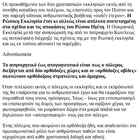
Οι προκαθήμενοι των δύο χριστιανικών εκκλησιών εκτός από τη
συνήθη καταδίκη του πολέμου, τις επιστολές προς τον Πούτιν και
την παροχή κάποιας ανθρωπιστικής βοήθειας «ουδέν έτερον».
Η
Ρώσικη Εκκλησία έτσι κι αλλιώς είναι απόλυτα συντεταγμένη
στα σχέδια και τις αποφάσεις του Ρώσου Ηγέτη
. Η Ουκρανική
Εκκλησία μετά την αναγνώρισή της από το πατριαρχείο Κων/λεως
ως αυτοκέφαλη διέρρηξε τις σχέσεις της με την Ρωσική εκκλησία
και ως εκ τούτου αδυνατεί να παρέμβει.
Advertisement
Το ανησυχητικό έως απογοητευτικό είναι πως ο πόλεμος
διεξάγεται από δύο ορθόδοξες χώρες και οι «ορθόδοξες οβίδες»
σκοτώνουν ορθόδοξους στρατιώτες και άμαχους.
Όταν τελειώσει αυτός ο πόλεμος οι εκκλησίες και οι εκπρόσωποί
της θα επαίρονται για το ανθρωπιστικό έργο και θα εκφράζουν την
συμπάθειά τους στους πρόσφυγες. Ίσως – ίσως για εντυπωσιασμό
να επισκεφτούν τις δομές των προσφύγων, να σφίξουν χέρια, να
φωτογραφηθούν, να μοιράσουν δώρα στα μικρά παιδιά και να
δηλώσουν τον «αποτροπιασμό» τους για τον πόλεμο.
Ένας πόλεμος που ακυρώνει τα ορθόδοξα ήθη, και αναδεικνύει τον
πρωταγωνιστικό ρόλο των ανθρώπινων παθών που είναι
ισχυρότερα από κάθε χριστιανική διδαχή και ηθική.