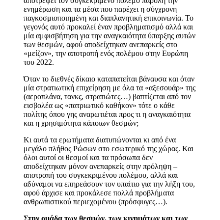
αποτρέψει τον συγκεκριμένο πόλεμο παρόλη την
ενημέρωση και τα μέσα που παρέχει η σύγχρονη
παγκοσμιοποιημένη και διαπλανητική επικοινωνία. Το
γεγονός αυτό προκαλεί έναν προβληματισμό αλλά και
μία αμφισβήτηση για την αναγκαιότητα ύπαρξης αυτών
των θεσμών, αφού αποδείχτηκαν ανεπαρκείς στο
«μείζον», την αποτροπή ενός πολέμου στην Ευρώπη
του 2022.
Όταν το διεθνές δίκαιο καταπατείται βάναυσα και όταν
μία στρατιωτική επιχείρηση με όλα τα «αξεσουάρ» της
(αεροπλάνα, τανκς, στρατιώτες…) βαπτίζεται από τον
εισβολέα ως «πατριωτικό καθήκον» τότε ο κάθε
πολίτης όπου γης αναρωτιέται προς τι η αναγκαιότητα
και η χρησιμότητα κάποιων θεσμών;
Κι αυτά τα ερωτήματα διατυπώνονται κι από ένα
μεγάλο πλήθος Ρώσων στο εσωτερικό της χώρας. Και
όλοι αυτοί οι θεσμοί και τα πρόσωπα δεν
αποδείχτηκαν μόνον ανεπαρκείς στην πρόληψη –
αποτροπή του συγκεκριμένου πολέμου, αλλά και
αδύναμοι να επηρεάσουν τον υπαίτιο για την λήξη του,
αφού άρχισε και προκάλεσε πολλά προβλήματα
ανθρωπιστικού περιεχομένου (πρόσφυγες…).
Στην ομάδα των θεσμών, των κινημάτων και των