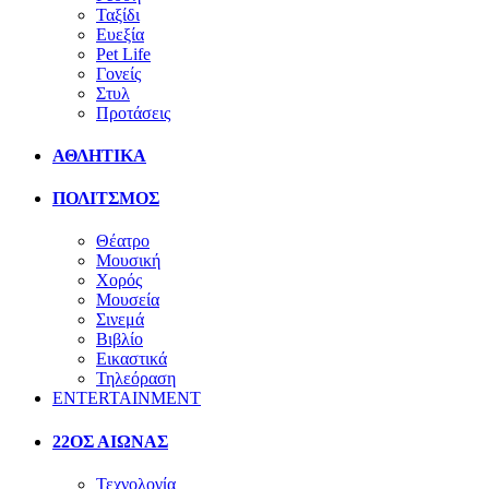
Ταξίδι
Ευεξία
Pet Life
Γονείς
Στυλ
Προτάσεις
ΑΘΛΗΤΙΚΑ
ΠΟΛΙΤΣΜΟΣ
Θέατρο
Μουσική
Χορός
Μουσεία
Σινεμά
Βιβλίο
Εικαστικά
Τηλεόραση
ENTERTAINMENT
22ΟΣ ΑΙΩΝΑΣ
Τεχνολογία