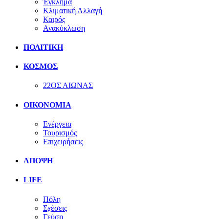
Έγκλημα
Κλιματική Αλλαγή
Καιρός
Ανακύκλωση
ΠΟΛΙΤΙΚΗ
ΚΟΣΜΟΣ
22ΟΣ ΑΙΩΝΑΣ
ΟΙΚΟΝΟΜΙΑ
Ενέργεια
Τουρισμός
Επιχειρήσεις
ΑΠΟΨΗ
LIFE
Πόλη
Σχέσεις
Γεύση