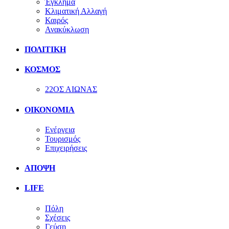
Έγκλημα
Κλιματική Αλλαγή
Καιρός
Ανακύκλωση
ΠΟΛΙΤΙΚΗ
ΚΟΣΜΟΣ
22ΟΣ ΑΙΩΝΑΣ
ΟΙΚΟΝΟΜΙΑ
Ενέργεια
Τουρισμός
Επιχειρήσεις
ΑΠΟΨΗ
LIFE
Πόλη
Σχέσεις
Γεύση