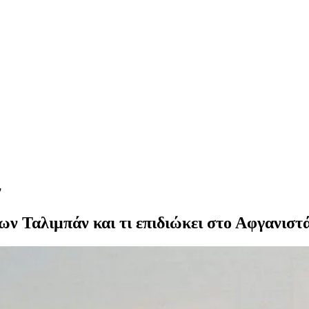
ν
των Ταλιμπάν και τι επιδιώκει στο Αφγανι