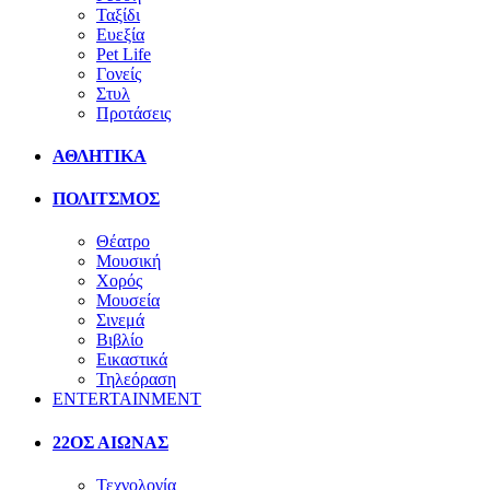
Ταξίδι
Ευεξία
Pet Life
Γονείς
Στυλ
Προτάσεις
ΑΘΛΗΤΙΚΑ
ΠΟΛΙΤΣΜΟΣ
Θέατρο
Μουσική
Χορός
Μουσεία
Σινεμά
Βιβλίο
Εικαστικά
Τηλεόραση
ENTERTAINMENT
22ΟΣ ΑΙΩΝΑΣ
Τεχνολογία