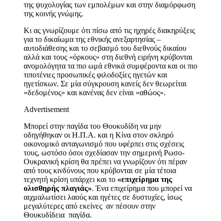
της ψυχολογίας των εμπολέμων και στην διαμόρφωση
της κοινής γνώμης.
Κι ας γνωρίζουμε ότι πίσω από τις ηχηρές διακηρύξεις
για το δικαίωμα της εθνικής ανεξαρτησίας –
αυτοδιάθεσης και το σεβασμό του διεθνούς δικαίου
αλλά και τους «όρκους» στη διεθνή ειρήνη κρύβονται
ανομολόγητα τα πιο ωμά εθνικά συμφέροντα και οι πιο
τιποτένιες προσωπικές φιλοδοξίες ηγετών και
ηγετίσκων. Σε μία σύγκρουση κανείς δεν θεωρείται
«δεδομένος» και κανένας δεν είναι «αθώος».
Advertisement
Μπορεί στην παγίδα του Θουκυδίδη να μην
οδηγήθηκαν οι Η.Π.Α. και η Κίνα στον σκληρό
οικονομικό ανταγωνισμό που υφέρπει στις σχέσεις
τους, ωστόσο όσοι σχεδίασαν την σημερινή Ρωσο-
Ουκρανική κρίση θα πρέπει να γνωρίζουν ότι πέραν
από τους κινδύνους που κρύβονται σε μία τέτοια
τεχνητή κρίση υπάρχει και το
«επιχείρημα της
ολισθηρής πλαγιάς»
. Ένα επιχείρημα που μπορεί να
αιχμαλωτίσει λαούς και ηγέτες σε δυστυχίες, ίσως
μεγαλύτερες από εκείνες αν πέσουν στην
Θουκυδίδεια παγίδα.