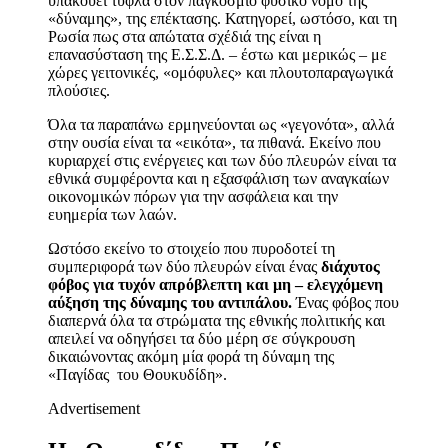
υπακούει τυφλά στον παγκόσμιο φυσικό νόμο της
«δύναμης», της επέκτασης. Κατηγορεί, ωστόσο, και τη
Ρωσία πως στα απώτατα σχέδιά της είναι η
επανασύσταση της Ε.Σ.Σ.Δ. – έστω και μερικώς – με
χώρες γειτονικές, «ομόφυλες» και πλουτοπαραγωγικά
πλούσιες.
Όλα τα παραπάνω ερμηνεύονται ως «γεγονότα», αλλά
στην ουσία είναι τα «εικότα», τα πιθανά. Εκείνο που
κυριαρχεί στις ενέργειες και των δύο πλευρών είναι τα
εθνικά συμφέροντα και η εξασφάλιση των αναγκαίων
οικονομικών πόρων για την ασφάλεια και την
ευημερία των λαών.
Ωστόσο εκείνο το στοιχείο που πυροδοτεί τη
συμπεριφορά των δύο πλευρών είναι ένας
διάχυτος
φόβος για τυχόν απρόβλεπτη και μη – ελεγχόμενη
αύξηση της δύναμης του αντιπάλου.
Ένας φόβος που
διαπερνά όλα τα στρώματα της εθνικής πολιτικής και
απειλεί να οδηγήσει τα δύο μέρη σε σύγκρουση
δικαιώνοντας ακόμη μία φορά τη δύναμη της
«Παγίδας του Θουκυδίδη».
Advertisement