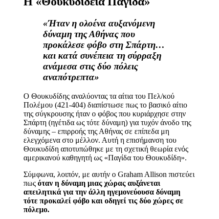
Η «Θουκυδίδεια Παγίδα»
«Ήταν η ολοένα αυξανόμενη
δύναμη της Αθήνας που
προκάλεσε φόβο στη Σπάρτη…
και κατά συνέπεια τη σύρραξη
ανάμεσα στις δύο πόλεις
αναπότρεπτα»
Ο Θουκυδίδης αναλύοντας τα αίτια του Πελ/κού
Πολέμου (421-404) διαπίστωσε πως το βασικό αίτιο
της σύγκρουσης ήταν ο φόβος που κυριάρχησε στην
Σπάρτη (ηγέτιδα ως τότε δύναμη) για τυχόν άνοδο της
δύναμης – επιρροής της Αθήνας σε επίπεδα μη
ελεγχόμενα στο μέλλον. Αυτή η επισήμανση του
Θουκυδίδη αποτυπώθηκε με τη σχετική θεωρία ενός
αμερικανού καθηγητή ως «Παγίδα του Θουκυδίδη».
Σύμφωνα, λοιπόν, με αυτήν ο Graham Allison πιστεύει
πως
όταν η δύναμη μιας χώρας αυξάνεται
απειλητικά για την άλλη ηγεμονεύουσα δύναμη
τότε προκαλεί φόβο και οδηγεί τις δύο χώρες σε
πόλεμο.