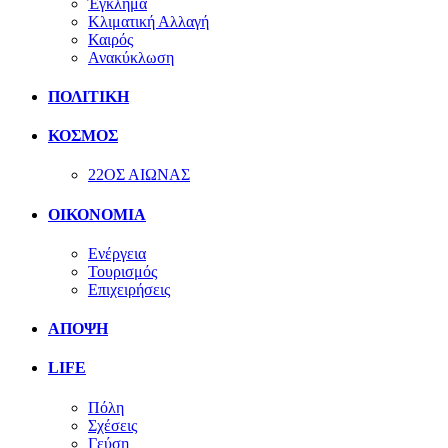
Έγκλημα
Κλιματική Αλλαγή
Καιρός
Ανακύκλωση
ΠΟΛΙΤΙΚΗ
ΚΟΣΜΟΣ
22ΟΣ ΑΙΩΝΑΣ
ΟΙΚΟΝΟΜΙΑ
Ενέργεια
Τουρισμός
Επιχειρήσεις
ΑΠΟΨΗ
LIFE
Πόλη
Σχέσεις
Γεύση