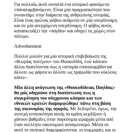
Για πολλούς αυτό συνιστά ένα ιστορικό φαινόμενο
επαναλαμβανόμενο. Είναι μία πραγματικότητα που
συναντάμε στην διάρκεια της ανθρώπινης ιστορίας.
Είναι ένας αγώνας φόβου ανάμεσα σε μία υπερδύναμη
και σε μία ανερχόμενη υπερδύναμη. Ο φόβος αυτός
κατασκευάζει την «παγίδα» και οδηγεί τις χώρες στον
πόλεμο.
Advertisement
Πολλοί μιλούν για μία ιστορική επιβεβαίωση της
«θεωρίας πολέμου» του Θουκυδίδη, ενώ κάποιοι
άλλοι διατείνονται πως η «ιστορία επαναλαμβάνεται
άλλοτε ως φάρσα κι άλλοτε ως τραγωδία που κύκλους
κάνει».
Μία άλλη ανάγνωση της «Θουκυδίδειας Παγίδας»
θα μάς οδηγούσε στη διαπίστωση πως η
συγκρότηση του σύγχρονου κόσμου και των
εθνικών κρατών διαμορφώθηκε πάνω στη βάση
της οικονομίας της αγοράς.
Με δεδομένο, όμως, την
συνεχή κινητικότητα αυτής τα κράτη κερδίζουν ή
χάνουν βαθμίδες στην παγκόσμια ιεραρχία μέσα από
έναν ανελέητο οικονομικό ανταγωνισμό. Μέσα σε
αυτό το σκηνικό διαμορφώνονται οι συμμαχίες και οι