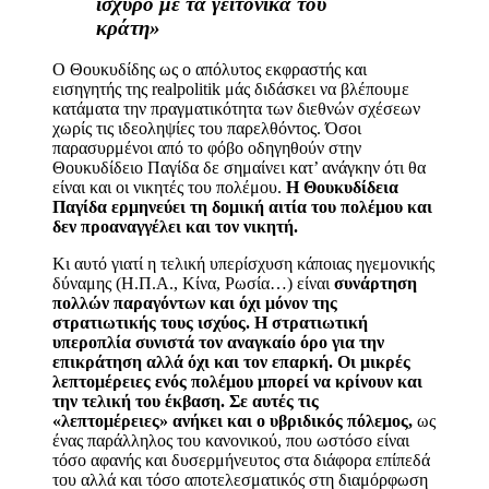
ισχυρό με τα γειτονικά του
κράτη»
Ο Θουκυδίδης ως ο απόλυτος εκφραστής και
εισηγητής της realpolitik μάς διδάσκει να βλέπουμε
κατάματα την πραγματικότητα των διεθνών σχέσεων
χωρίς τις ιδεοληψίες του παρελθόντος. Όσοι
παρασυρμένοι από το φόβο οδηγηθούν στην
Θουκυδίδειο Παγίδα δε σημαίνει κατ’ ανάγκην ότι θα
είναι και οι νικητές του πολέμου.
Η Θουκυδίδεια
Παγίδα ερμηνεύει τη δομική αιτία του πολέμου και
δεν προαναγγέλει και τον νικητή.
Κι αυτό γιατί η τελική υπερίσχυση κάποιας ηγεμονικής
δύναμης (Η.Π.Α., Κίνα, Ρωσία…) είναι
συνάρτηση
πολλών παραγόντων και όχι μόνον της
στρατιωτικής τους ισχύος.
Η στρατιωτική
υπεροπλία συνιστά τον αναγκαίο όρο για την
επικράτηση αλλά όχι και τον επαρκή. Οι μικρές
λεπτομέρειες ενός πολέμου μπορεί να κρίνουν και
την τελική του έκβαση. Σε αυτές τις
«λεπτομέρειες» ανήκει και ο υβριδικός πόλεμος,
ως
ένας παράλληλος του κανονικού, που ωστόσο είναι
τόσο αφανής και δυσερμήνευτος στα διάφορα επίπεδά
του αλλά και τόσο αποτελεσματικός στη διαμόρφωση