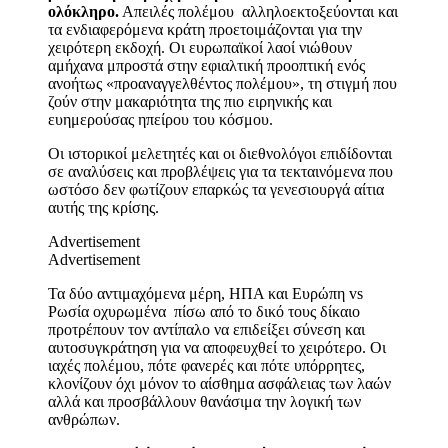
ολόκληρο.
Απειλές πολέμου αλληλοεκτοξεύονται και
τα ενδιαφερόμενα κράτη προετοιμάζονται για την
χειρότερη εκδοχή. Οι ευρωπαϊκοί λαοί νιώθουν
αμήχανα μπροστά στην εφιαλτική προοπτική ενός
ανοήτως «προαναγγελθέντος πολέμου», τη στιγμή που
ζούν στην μακαριότητα της πιο ειρηνικής και
ευημερούσας ηπείρου του κόσμου.
Οι ιστορικοί μελετητές και οι διεθνολόγοι επιδίδονται
σε αναλύσεις και προβλέψεις για τα τεκταινόμενα που
ωστόσο δεν φωτίζουν επαρκώς τα γενεσιουργά αίτια
αυτής της κρίσης.
Advertisement
Advertisement
Τα δύο αντιμαχόμενα μέρη, ΗΠΑ και Ευρώπη vs
Ρωσία οχυρωμένα πίσω από το δικό τους δίκαιο
προτρέπουν τον αντίπαλο να επιδείξει σύνεση και
αυτοσυγκράτηση για να αποφευχθεί το χειρότερο. Οι
ιαχές πολέμου, πότε φανερές και πότε υπόρρητες,
κλονίζουν όχι μόνον το αίσθημα ασφάλειας των λαών
αλλά και προσβάλλουν θανάσιμα την λογική των
ανθρώπων.