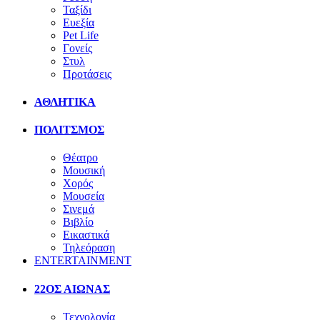
Ταξίδι
Ευεξία
Pet Life
Γονείς
Στυλ
Προτάσεις
ΑΘΛΗΤΙΚΑ
ΠΟΛΙΤΣΜΟΣ
Θέατρο
Μουσική
Χορός
Μουσεία
Σινεμά
Βιβλίο
Εικαστικά
Τηλεόραση
ENTERTAINMENT
22ΟΣ ΑΙΩΝΑΣ
Τεχνολογία