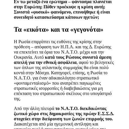
Εν τω μεταξύ ένα ερώτημα – φάντασμα πλανιέται
στην Ευρώπη; Πόθεν προέκυψε η κρίση αυτή;
Συνιστά «φυσικό» φαινόμενο, επινοήθηκε ή είναι
συνειδητό κατασκεύασμα κάποιων ηγετών;
Τα «εικότα» και τα «γεγονότα»
Η Ρωσία επιρρίπτει τις ευθύνες της κρίσης στην
πρόθεση – απόφαση των Η.Π.Α. και της Δ. Ευρώπης
να επεκτείνει τα όρια του Ν.Α.Τ.Ο. μέχρι και την
Ουκρανία. Αυτό
κατά τους Ρώσους συνιστά άμεση
απειλή για την εθνική ασφάλεια
, αφού το βεληνεκές
των όπλων της ατλαντικής συμμαχίας θα είναι πολύ
κοντά στην Μόσχα. Κατηγορεί, επίσης, η Ρωσία το
Ν.Α.Τ.Ο. για έναν αδικαιολόγητο στρατιωτικό
«φονταμενταλισμό» που ανατρέπει παγιωμένες
στρατιωτικές ισορροπίες ή διαβεβαιώσεις για μη
επέκταση του στρατιωτικού σκέλους στο υπογάστριό
της.
Από την άλλη πλευρά
το Ν.Α.Τ.Ο. διεκδικώντας
ζωτικό χώρο στις δημοκρατίες της πρώην Ε.Σ.Σ.Δ.
στοχεύει στην διεύρυνση των ζωνών επιρροής του.
Διακατέχεται από μία ηγεμονική αντίληψη και