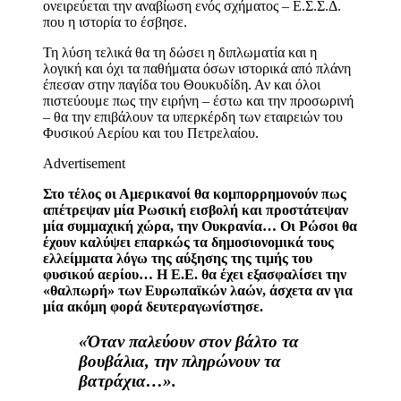
ονειρεύεται την αναβίωση ενός σχήματος – Ε.Σ.Σ.Δ.
που η ιστορία το έσβησε.
Τη λύση τελικά θα τη δώσει η διπλωματία και η
λογική και όχι τα παθήματα όσων ιστορικά από πλάνη
έπεσαν στην παγίδα του Θουκυδίδη. Αν και όλοι
πιστεύουμε πως την ειρήνη – έστω και την προσωρινή
– θα την επιβάλουν τα υπερκέρδη των εταιρειών του
Φυσικού Αερίου και του Πετρελαίου.
Advertisement
Στο τέλος οι Αμερικανοί θα κομπορρημονούν πως
απέτρεψαν μία Ρωσική εισβολή και προστάτεψαν
μία συμμαχική χώρα, την Ουκρανία… Οι Ρώσοι θα
έχουν καλύψει επαρκώς τα δημοσιονομικά τους
ελλείμματα λόγω της αύξησης της τιμής του
φυσικού αερίου… Η Ε.Ε. θα έχει εξασφαλίσει την
«θαλπωρή» των Ευρωπαϊκών λαών, άσχετα αν για
μία ακόμη φορά δευτεραγωνίστησε.
«Όταν παλεύουν στον βάλτο τα
βουβάλια, την πληρώνουν τα
βατράχια…».