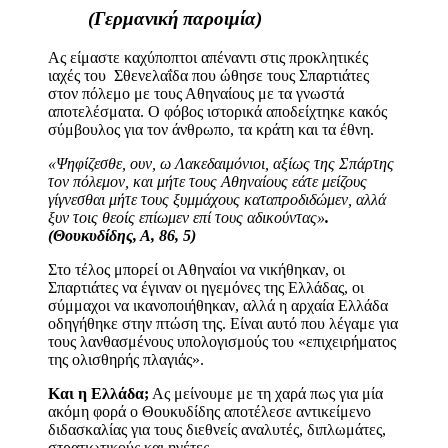
(Γερμανική παροιμία)
Ας είμαστε καχύποπτοι απέναντι στις προκλητικές
ιαχές του Σθενελαΐδα που ώθησε τους Σπαρτιάτες
στον πόλεμο με τους Αθηναίους με τα γνωστά
αποτελέσματα. Ο φόβος ιστορικά αποδείχτηκε κακός
σύμβουλος για τον άνθρωπο, τα κράτη και τα έθνη.
«Ψηφίζεσθε, ουν, ω Λακεδαιμόνιοι, αξίως της Σπάρτης
τον πόλεμον, και μήτε τους Αθηναίους εάτε μείζους
γίγνεσθαι μήτε τους ξυμμάχους καταπροδιδώμεν, αλλά
ξυν τοις θεοίς επίωμεν επί τους αδικούντας»
.
(Θουκυδίδης, Α, 86, 5)
Στο τέλος μπορεί οι Αθηναίοι να νικήθηκαν, οι
Σπαρτιάτες να έγιναν οι ηγεμόνες της Ελλάδας, οι
σύμμαχοι να ικανοποιήθηκαν, αλλά η αρχαία Ελλάδα
οδηγήθηκε στην πτώση της. Είναι αυτό που λέγαμε για
τους λανθασμένους υπολογισμούς του «επιχειρήματος
της ολισθηρής πλαγιάς».
Και η Ελλάδα;
Ας μείνουμε με τη χαρά πως για μία
ακόμη φορά ο Θουκυδίδης αποτέλεσε αντικείμενο
διδασκαλίας για τους διεθνείς αναλυτές, διπλωμάτες,
στρατιωτικούς και ηγέτες.