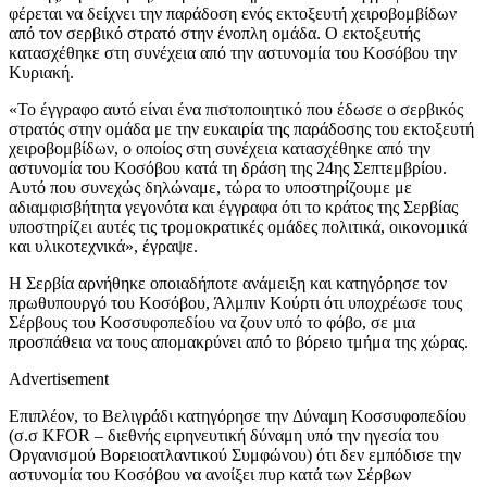
φέρεται να δείχνει την παράδοση ενός εκτοξευτή χειροβομβίδων
από τον σερβικό στρατό στην ένοπλη ομάδα. Ο εκτοξευτής
κατασχέθηκε στη συνέχεια από την αστυνομία του Κοσόβου την
Κυριακή.
«Το έγγραφο αυτό είναι ένα πιστοποιητικό που έδωσε ο σερβικός
στρατός στην ομάδα με την ευκαιρία της παράδοσης του εκτοξευτή
χειροβομβίδων, ο οποίος στη συνέχεια κατασχέθηκε από την
αστυνομία του Κοσόβου κατά τη δράση της 24ης Σεπτεμβρίου.
Αυτό που συνεχώς δηλώναμε, τώρα το υποστηρίζουμε με
αδιαμφισβήτητα γεγονότα και έγγραφα ότι το κράτος της Σερβίας
υποστηρίζει αυτές τις τρομοκρατικές ομάδες πολιτικά, οικονομικά
και υλικοτεχνικά», έγραψε.
Η Σερβία αρνήθηκε οποιαδήποτε ανάμειξη και κατηγόρησε τον
πρωθυπουργό του Κοσόβου, Άλμπιν Κούρτι ότι υποχρέωσε τους
Σέρβους του Κοσσυφοπεδίου να ζουν υπό το φόβο, σε μια
προσπάθεια να τους απομακρύνει από το βόρειο τμήμα της χώρας.
Advertisement
Επιπλέον, το Βελιγράδι κατηγόρησε την Δύναμη Κοσσυφοπεδίου
(σ.σ KFOR – διεθνής ειρηνευτική δύναμη υπό την ηγεσία του
Οργανισμού Βορειοατλαντικού Συμφώνου) ότι δεν εμπόδισε την
αστυνομία του Κοσόβου να ανοίξει πυρ κατά των Σέρβων