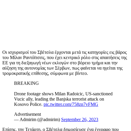
Οι ισχυρισμοί του Σβέτσλα έρχονται μετά τις κατηγορίες εις βάρος
του Μίλαν Ραντόϊτσιτς, που έχει κεντρικό ρόλο στις απαιτήσεις της
ΕΕ για τη διεξαγωγή νέων εκλογών στο βόρειο τμήμα και την
αύξηση της αυτονομίας των Σέρβων, πως φαίνεται να ηγείται της
τρομοκρατικής επίθεσης, σύμφωνα με βίντεο.
BREAKING
Drone footage shows Milan Radoicic, US-sanctioned
Vucic ally, leading the Banjska terrorist attack on
Kosovo Police.
pic.twitter.com/758zn7vFMG
Advertisement
— Admirim (@admirim)
September 26, 2023
Επίσης, την Τετάρτη, o Σβέτσλα δημοσίευσε ένα έγγραφο που