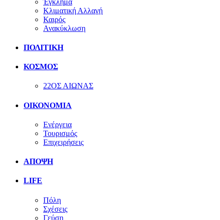
Έγκλημα
Κλιματική Αλλαγή
Καιρός
Ανακύκλωση
ΠΟΛΙΤΙΚΗ
ΚΟΣΜΟΣ
22ΟΣ ΑΙΩΝΑΣ
ΟΙΚΟΝΟΜΙΑ
Ενέργεια
Τουρισμός
Επιχειρήσεις
ΑΠΟΨΗ
LIFE
Πόλη
Σχέσεις
Γεύση