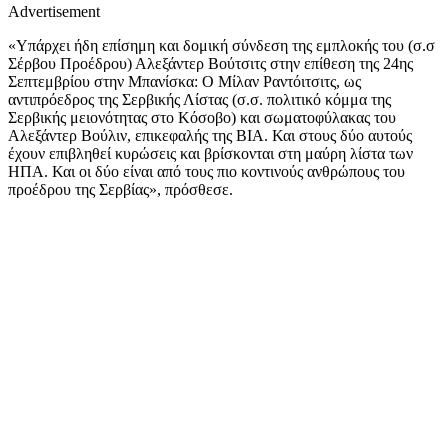
Advertisement
«Υπάρχει ήδη επίσημη και δομική σύνδεση της εμπλοκής του (σ.σ
Σέρβου Προέδρου) Αλεξάντερ Βούτσιτς στην επίθεση της 24ης
Σεπτεμβρίου στην Μπανίσκα: Ο Mίλαν Ραντόιτσιτς, ως
αντιπρόεδρος της Σερβικής Λίστας (σ.σ. πολιτικό κόμμα της
Σερβικής μειονότητας στο Κόσοβο) και σωματοφύλακας του
Aλεξάντερ Βούλιν, επικεφαλής της BIA. Και στους δύο αυτούς
έχουν επιβληθεί κυρώσεις και βρίσκονται στη μαύρη λίστα των
ΗΠΑ. Και οι δύο είναι από τους πιο κοντινούς ανθρώπους του
προέδρου της Σερβίας», πρόσθεσε.