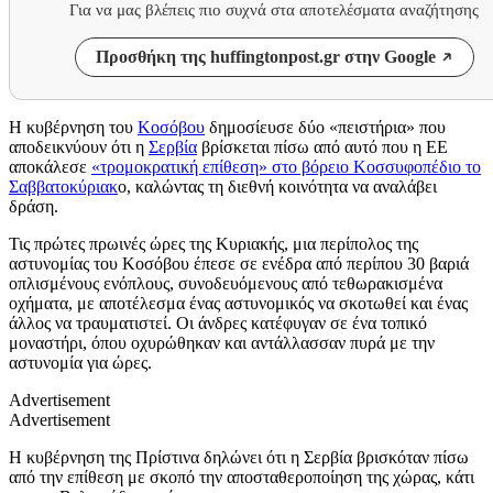
Για να μας βλέπεις πιο συχνά στα αποτελέσματα αναζήτησης
Προσθήκη της huffingtonpost.gr στην Google
Η κυβέρνηση του
Κοσόβου
δημοσίευσε δύο «πειστήρια» που
αποδεικνύουν ότι η
Σερβία
βρίσκεται πίσω από αυτό που η ΕΕ
αποκάλεσε
«τρομοκρατική επίθεση» στο βόρειο Κοσσυφοπέδιο το
Σαββατοκύριακ
ο, καλώντας τη διεθνή κοινότητα να αναλάβει
δράση.
Τις πρώτες πρωινές ώρες της Κυριακής, μια περίπολος της
αστυνομίας του Κοσόβου έπεσε σε ενέδρα από περίπου 30 βαριά
οπλισμένους ενόπλους, συνοδευόμενους από τεθωρακισμένα
οχήματα, με αποτέλεσμα ένας αστυνομικός να σκοτωθεί και ένας
άλλος να τραυματιστεί. Οι άνδρες κατέφυγαν σε ένα τοπικό
μοναστήρι, όπου οχυρώθηκαν και αντάλλασσαν πυρά με την
αστυνομία για ώρες.
Advertisement
Advertisement
Η κυβέρνηση της Πρίστινα δηλώνει ότι η Σερβία βρισκόταν πίσω
από την επίθεση με σκοπό την αποσταθεροποίηση της χώρας, κάτι