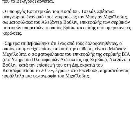
που το Βελιγράδι αρνείται.
Ο υπουργός Εσωτερικών του Κοσόβου, Τσελάλ Σβέτσλα
αναγνώρισε έναν από τους νεκρούς ως τον Μπόγιαν Μιχαΐλοβιτς,
σωματοφύλακα του Αλεξάντερ Βούλιν, επικεφαλής των σερβικών
μυστικών υπηρεσιών, ο οποίος βρίσκεται επίσης υπό αμερικανικές
κυρώσεις.
«Σήμερα επιβεβαιώθηκε ότι ένας από τους δολοφονηθέντες, ο
οποίος συμμετείχε επίσης σε αυτή την επίθεση, είναι ο Μπόγιαν
Μιχαΐλοβιτς, ο σωματοφύλακας του επικεφαλής της σερβικής BIA
(σ.σ Υπηρεσία Πληροφοριών Ασφαλείας της Σερβίας), Αλεξάντερ
Βούλιν, κατά την επίσκεψή του στη Δημοκρατία του
Κοσσυφοπεδίου το 2013», έγραψε στο Facebook, δημοσιεύοντας
παράλληλα μια φωτογραφία του Μιχαϊλοβιτς.