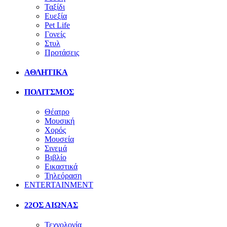
Ταξίδι
Ευεξία
Pet Life
Γονείς
Στυλ
Προτάσεις
ΑΘΛΗΤΙΚΑ
ΠΟΛΙΤΣΜΟΣ
Θέατρο
Μουσική
Χορός
Μουσεία
Σινεμά
Βιβλίο
Εικαστικά
Τηλεόραση
ENTERTAINMENT
22ΟΣ ΑΙΩΝΑΣ
Τεχνολογία