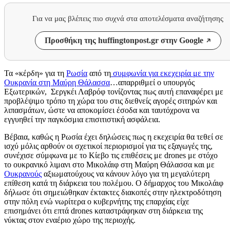
Για να μας βλέπεις πιο συχνά στα αποτελέσματα αναζήτησης
Προσθήκη της huffingtonpost.gr στην Google
Τα «κέρδη» για τη
Ρωσία
από τη
συμφωνία για εκεχειρία με την
Ουκρανία στη Μαύρη Θάλασσα
…απαρριθμεί ο υπουργός
Εξωτερικών, Σεργκέι Λαβρόφ τονίζοντας πως αυτή επαναφέρει με
προβλέψιμο τρόπο τη χώρα του στις διεθνείς αγορές σιτηρών και
λιπασμάτων, ώστε να αποκομίσει έσοδα και ταυτόχρονα να
εγγυηθεί την παγκόσμια επισιτιστική ασφάλεια.
Βέβαια, καθώς η Ρωσία έχει δηλώσεις πως η εκεχειρία θα τεθεί σε
ισχύ μόλις αρθούν οι σχετικοί περιορισμοί για τις εξαγωγές της,
συνέχισε σύμφωνα με το Κίεβο τις επιθέσεις με drones με στόχο
το ουκρανικό λιμανι στο Μικολάιφ στη Μαύρη Θάλασσα και με
Ουκρανούς
αξιωματούχους να κάνουν λόγο για τη μεγαλύτερη
επίθεση κατά τη διάρκεια του πολέμου. Ο δήμαρχος του Μικολάιφ
δήλωσε ότι σημειώθηκαν έκτακτες διακοπές στην ηλεκτροδότηση
στην πόλη ενώ νωρίτερα ο κυβερνήτης της επαρχίας είχε
επισημάνει ότι επτά drones καταστράφηκαν στη διάρκεια της
νύκτας στον εναέριο χώρο της περιοχής.