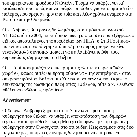
του αμερικανού προέδρου Ντόναλντ Τραμπ να υπάρξει γενική
κατάπαυση του πυρός και να υπάρξει πρόοδος για να τερματιστεί ο
πόλεμος που άρχισαν πριν από τρία και πλέον χρόνια ανάμεσα στη
Ρωσία και την Ουκρανία.
Ο κ. Λαβρόφ, βετεράνος διπλωμάτης, στο τιμόνι του ρωσικού
ΥΠΕΞ από το 2004, παρατήρησε πως η αισιοδοξία που εξέφρασε ο
ειδικός απεσταλμένος της προεδρίας των ΗΠΑ, ο Στιβ Γουίτκοφ-
που είπε πως η ευρύτερη κατάπαυση του πυρός μπορεί να είναι
γεγονός πολύ σύντομα- μοιάζει να μη λαμβάνει υπόψη τους
ευρωπαίους συμμάχους του Κιέβου.
Ο κ. Γουίτκοφ μοιάζει να «υπερτιμά τις ελίτ των ευρωπαϊκών
χωρών», καθώς αυτές θα προτιμούσαν να «μην επιτρέψουν» στον
ουκρανό πρόεδρο Βολοντίμιρ Ζελένσκι να «ενδώσει», έκρινε ο
επικεφαλής της ρωσικής διπλωματίας. Εξάλλου, ούτε ο κ. Ζελένσκι
«θέλει να ενδώσει», πρόσθεσε.
Advertisement
Ο Σεργκέι Λαβρόφ εξήρε το ότι ο Ντόναλντ Τραμπ και η
κυβέρνησή του θέλουν να υπάρξει αποκατάσταση των διμερών
σχέσεων και πρόσθεσε πως η Μόσχα συμφωνεί με τη σημερινή
κυβέρνηση στην Ουάσιγκτον στο ότι οι διενέξεις ανάμεσα στις δυο
μεγαλύτερες πυρηνικές δυνάμεις δεν μπορεί να επιτραπεί να