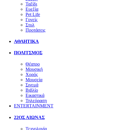
Ταξίδι
Ευεξία
Pet Life
Γονείς
Στυλ
Προτάσεις
ΑΘΛΗΤΙΚΑ
ΠΟΛΙΤΣΜΟΣ
Θέατρο
Μουσική
Χορός
Μουσεία
Σινεμά
Βιβλίο
Εικαστικά
Τηλεόραση
ENTERTAINMENT
22ΟΣ ΑΙΩΝΑΣ
Τεχνολογία