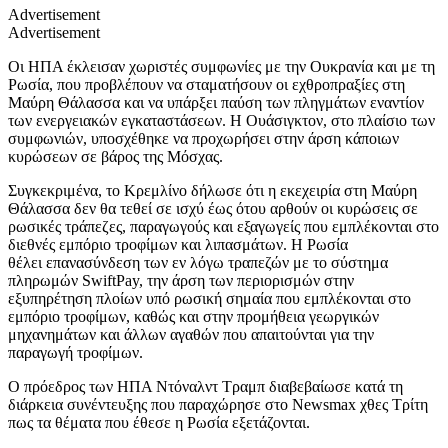
Advertisement
Advertisement
Οι ΗΠΑ έκλεισαν χωριστές συμφωνίες με την Ουκρανία και με τη
Ρωσία, που προβλέπουν να σταματήσουν οι εχθροπραξίες στη
Μαύρη Θάλασσα και να υπάρξει παύση των πληγμάτων εναντίον
των ενεργειακών εγκαταστάσεων. Η Ουάσιγκτον, στο πλαίσιο των
συμφωνιών, υποσχέθηκε να προχωρήσει στην άρση κάποιων
κυρώσεων σε βάρος της Μόσχας.
Συγκεκριμένα, το Κρεμλίνο δήλωσε ότι η εκεχειρία στη Μαύρη
Θάλασσα δεν θα τεθεί σε ισχύ έως ότου αρθούν οι κυρώσεις σε
ρωσικές τράπεζες, παραγωγούς και εξαγωγείς που εμπλέκονται στο
διεθνές εμπόριο τροφίμων και λιπασμάτων. Η Ρωσία
θέλει επανασύνδεση των εν λόγω τραπεζών με το σύστημα
πληρωμών SwiftPay, την άρση των περιορισμών στην
εξυπηρέτηση πλοίων υπό ρωσική σημαία που εμπλέκονται στο
εμπόριο τροφίμων, καθώς και στην προμήθεια γεωργικών
μηχανημάτων και άλλων αγαθών που απαιτούνται για την
παραγωγή τροφίμων.
Ο πρόεδρος των ΗΠΑ Ντόναλντ Τραμπ διαβεβαίωσε κατά τη
διάρκεια συνέντευξης που παραχώρησε στο Newsmax χθες Τρίτη
πως τα θέματα που έθεσε η Ρωσία εξετάζονται.