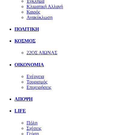
Έγκλημα
Κλιματική Αλλαγή
Καιρός
Ανακύκλωση
ΠΟΛΙΤΙΚΗ
ΚΟΣΜΟΣ
22ΟΣ ΑΙΩΝΑΣ
ΟΙΚΟΝΟΜΙΑ
Ενέργεια
Τουρισμός
Επιχειρήσεις
ΑΠΟΨΗ
LIFE
Πόλη
Σχέσεις
Γεύση