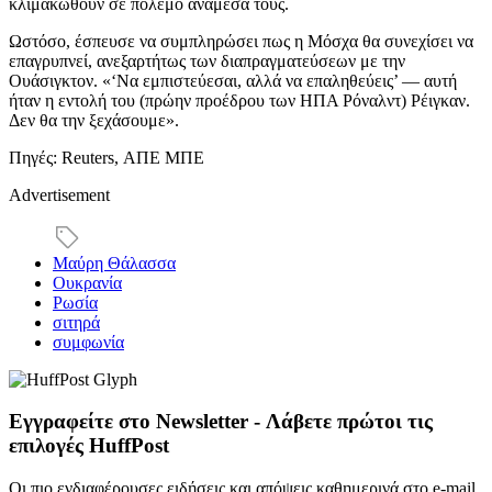
κλιμακωθούν σε πόλεμο ανάμεσά τους.
Ωστόσο, έσπευσε να συμπληρώσει πως η Μόσχα θα συνεχίσει να
επαγρυπνεί, ανεξαρτήτως των διαπραγματεύσεων με την
Ουάσιγκτον. «‘Να εμπιστεύεσαι, αλλά να επαληθεύεις’ — αυτή
ήταν η εντολή του (πρώην προέδρου των ΗΠΑ Ρόναλντ) Ρέιγκαν.
Δεν θα την ξεχάσουμε».
Πηγές: Reuters, ΑΠΕ ΜΠΕ
Advertisement
Μαύρη Θάλασσα
Ουκρανία
Ρωσία
σιτηρά
συμφωνία
Εγγραφείτε στο Newsletter - Λάβετε πρώτοι τις
επιλογές HuffPost
Οι πιο ενδιαφέρουσες ειδήσεις και απόψεις καθημερινά στο e-mail