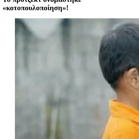
«κοτοπουλoποίηση»!