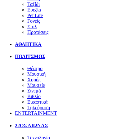
Ταξίδι
Ευεξία
Pet Life
Γονείς
Στυλ
Προτάσεις
ΑΘΛΗΤΙΚΑ
ΠΟΛΙΤΣΜΟΣ
Θέατρο
Μουσική
Χορός
Μουσεία
Σινεμά
Βιβλίο
Εικαστικά
Τηλεόραση
ENTERTAINMENT
22ΟΣ ΑΙΩΝΑΣ
Τεχνολογία