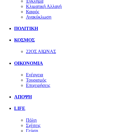
Έγκλημα
Κλιματική Αλλαγή
Καιρός
Ανακύκλωση
ΠΟΛΙΤΙΚΗ
ΚΟΣΜΟΣ
22ΟΣ ΑΙΩΝΑΣ
ΟΙΚΟΝΟΜΙΑ
Ενέργεια
Τουρισμός
Επιχειρήσεις
ΑΠΟΨΗ
LIFE
Πόλη
Σχέσεις
Γεύση