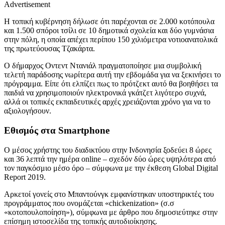
Advertisement
Η τοπική κυβέρνηση δήλωσε ότι παρέχονται σε 2.000 κοτόπουλα
και 1.500 σπόροι τσίλι σε 10 δημοτικά σχολεία και δύο γυμνάσια
στην πόλη, η οποία απέχει περίπου 150 χιλιόμετρα νοτιοανατολικά
της πρωτεύουσας Τζακάρτα.
Ο δήμαρχος Οντεντ Ντανιάλ πραγματοποίησε μια συμβολική
τελετή παράδοσης νωρίτερα αυτή την εβδομάδα για να ξεκινήσει το
πρόγραμμα. Είπε ότι ελπίζει πως το πρότζεκτ αυτό θα βοηθήσει τα
παιδιά να χρησιμοποιούν ηλεκτρονικά γκάτζετ λιγότερο συχνά,
αλλά οι τοπικές εκπαιδευτικές αρχές χρειάζονται χρόνο για να το
αξιολογήσουν.
Εθισμός στα Smartphone
Ο μέσος χρήστης του διαδικτύου στην Ινδονησία ξοδεύει 8 ώρες
και 36 λεπτά την ημέρα online – σχεδόν δύο ώρες υψηλότερα από
τον παγκόσμιο μέσο όρο – σύμφωνα με την έκθεση Global Digital
Report 2019.
Αρκετοί γονείς στο Μπαντούνγκ εμφανίστηκαν υποστηρικτές του
προγράμματος που ονομάζεται «chickenization» (σ.σ
«κοτοπουλoποίηση»), σύμφωνα με άρθρο που δημοσιεύτηκε στην
επίσημη ιστοσελίδα της τοπικής αυτοδιοίκησης.