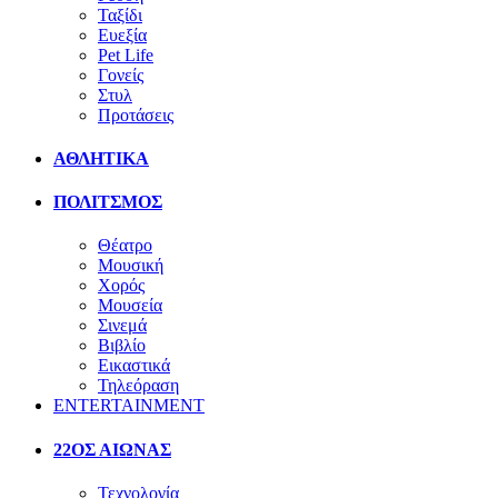
Ταξίδι
Ευεξία
Pet Life
Γονείς
Στυλ
Προτάσεις
ΑΘΛΗΤΙΚΑ
ΠΟΛΙΤΣΜΟΣ
Θέατρο
Μουσική
Χορός
Μουσεία
Σινεμά
Βιβλίο
Εικαστικά
Τηλεόραση
ENTERTAINMENT
22ΟΣ ΑΙΩΝΑΣ
Τεχνολογία