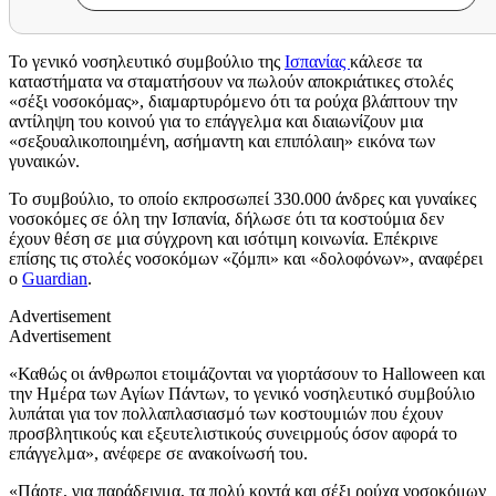
Το γενικό νοσηλευτικό συμβούλιο της
Ισπανίας
κάλεσε τα
καταστήματα να σταματήσουν να πωλούν αποκριάτικες στολές
«σέξι νοσοκόμας», διαμαρτυρόμενο ότι τα ρούχα βλάπτουν την
αντίληψη του κοινού για το επάγγελμα και διαιωνίζουν μια
«σεξουαλικοποιημένη, ασήμαντη και επιπόλαιη» εικόνα των
γυναικών.
Το συμβούλιο, το οποίο εκπροσωπεί 330.000 άνδρες και γυναίκες
νοσοκόμες σε όλη την Ισπανία, δήλωσε ότι τα κοστούμια δεν
έχουν θέση σε μια σύγχρονη και ισότιμη κοινωνία. Επέκρινε
επίσης τις στολές νοσοκόμων «ζόμπι» και «δολοφόνων», αναφέρει
ο
Guardian
.
Advertisement
Advertisement
«Καθώς οι άνθρωποι ετοιμάζονται να γιορτάσουν το Halloween και
την Ημέρα των Αγίων Πάντων, το γενικό νοσηλευτικό συμβούλιο
λυπάται για τον πολλαπλασιασμό των κοστουμιών που έχουν
προσβλητικούς και εξευτελιστικούς συνειρμούς όσον αφορά το
επάγγελμα», ανέφερε σε ανακοίνωσή του.
«Πάρτε, για παράδειγμα, τα πολύ κοντά και σέξι ρούχα νοσοκόμων