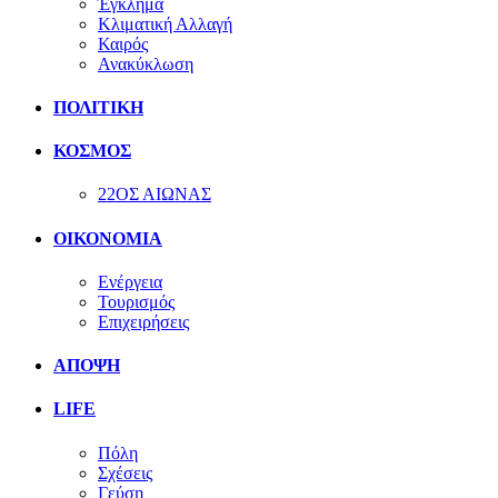
Έγκλημα
Κλιματική Αλλαγή
Καιρός
Ανακύκλωση
ΠΟΛΙΤΙΚΗ
ΚΟΣΜΟΣ
22ΟΣ ΑΙΩΝΑΣ
ΟΙΚΟΝΟΜΙΑ
Ενέργεια
Τουρισμός
Επιχειρήσεις
ΑΠΟΨΗ
LIFE
Πόλη
Σχέσεις
Γεύση