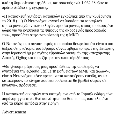
από τη δημοσίευση της άδειας κατασκευής ενώ 1.032 έλαβαν το
πρώτο στάδιο της έγκρισης.
«Η κατασκευή χιλιάδων κατοικιών εγκρίθηκε από την κυβέρνηση
το 2018 (…) Ο Νετανιάχου εννοεί να θυσιάσει τα ισραηλινά
συμφέροντα χάριν των εκλογών προσφέροντας στους εποίκους ένα
δώρο για να ενισχύσει τις ψήφους της ακροδεξιάς προς όφελός
του», προσθέτει στην ανακοίνωσή της η ΜΚΟ.
Ο Νετανιάχου, ο συνασπισμός του οποίου θεωρείται ότι είναι ο πιο
δεξιός στην ιστορία του Ισραήλ, συναντήθηκε το πρωί της Τετάρτης
στην Ιερουσαλήμ με ηγέτες εβραϊκών οικισμών της κατεχόμενης
Δυτικής Όχθης και τους ζήτησε την υποστήριξή τους.
«Θα γίνουμε μάρτυρες μιας προσπάθειας της αριστεράς να
ανατρέψει την εξουσία μας με τη βοήθεια των ΜΜΕ και άλλων»,
είπε ο Νετανιάχου.«Δεν πρέπει να τα καταφέρουν επειδή, αν τα
καταφέρουν, το κίνημα που εκπροσωπείτε θα βρεθεί σαφώς σε
κίνδυνο», πρόσθεσε.
Η κατασκευή οικισμών στα κατεχόμενα από το Ισραήλ εδάφη είναι
παράνομη για τη διεθνή κοινότητα που θεωρεί πως αποτελεί ένα
από τα κύρια εμπόδια στην ειρήνη.
Advertisement