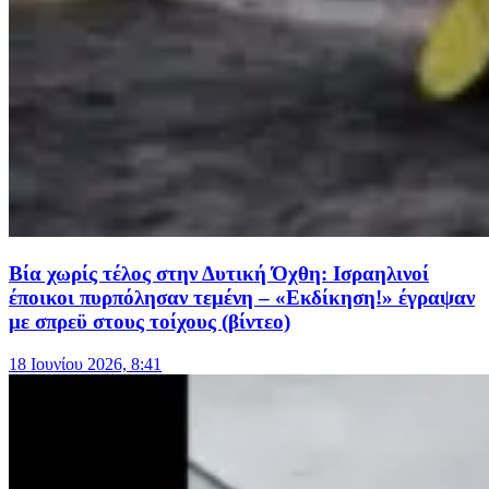
Βία χωρίς τέλος στην Δυτική Όχθη: Ισραηλινοί
έποικοι πυρπόλησαν τεμένη – «Εκδίκηση!» έγραψαν
με σπρεϋ στους τοίχους (βίντεο)
18 Ιουνίου 2026, 8:41