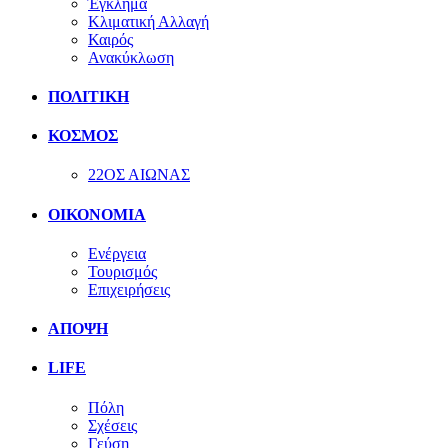
Έγκλημα
Κλιματική Αλλαγή
Καιρός
Ανακύκλωση
ΠΟΛΙΤΙΚΗ
ΚΟΣΜΟΣ
22ΟΣ ΑΙΩΝΑΣ
ΟΙΚΟΝΟΜΙΑ
Ενέργεια
Τουρισμός
Επιχειρήσεις
ΑΠΟΨΗ
LIFE
Πόλη
Σχέσεις
Γεύση