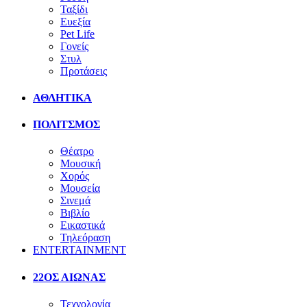
Ταξίδι
Ευεξία
Pet Life
Γονείς
Στυλ
Προτάσεις
ΑΘΛΗΤΙΚΑ
ΠΟΛΙΤΣΜΟΣ
Θέατρο
Μουσική
Χορός
Μουσεία
Σινεμά
Βιβλίο
Εικαστικά
Τηλεόραση
ENTERTAINMENT
22ΟΣ ΑΙΩΝΑΣ
Τεχνολογία