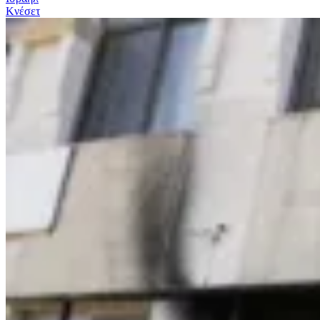
Κνέσετ