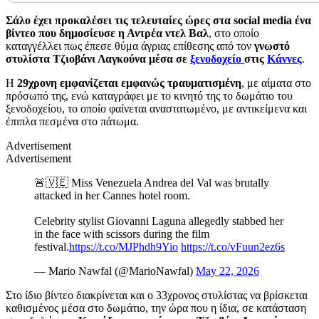
Σάλο έχει προκαλέσει τις τελευταίες ώρες στα social media ένα
βίντεο που δημοσίευσε η Αντρέα ντελ Βαλ
, στο οποίο
καταγγέλλει πως έπεσε θύμα άγριας επίθεσης από τον
γνωστό
στυλίστα Τζιοβάνι Λαγκούνα μέσα σε
ξενοδοχείο
στις
Κάννες
.
Η
29χρονη εμφανίζεται εμφανώς τραυματισμένη
, με αίματα στο
πρόσωπό της, ενώ καταγράφει με το κινητό της το δωμάτιο του
ξενοδοχείου, το οποίο φαίνεται αναστατωμένο, με αντικείμενα και
έπιπλα πεσμένα στο πάτωμα.
Advertisement
Advertisement
🚨🇻🇪 Miss Venezuela Andrea del Val was brutally
attacked in her Cannes hotel room.
Celebrity stylist Giovanni Laguna allegedly stabbed her
in the face with scissors during the film
festival.
https://t.co/MJPhdh9Yio
https://t.co/vFuun2ez6s
— Mario Nawfal (@MarioNawfal)
May 22, 2026
Στο ίδιο βίντεο διακρίνεται και ο 33χρονος στυλίστας να βρίσκεται
καθισμένος μέσα στο δωμάτιο, την ώρα που η ίδια, σε κατάσταση