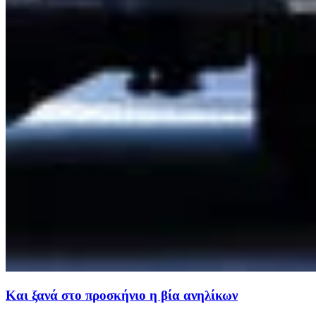
Και ξανά στο προσκήνιο η βία ανηλίκων