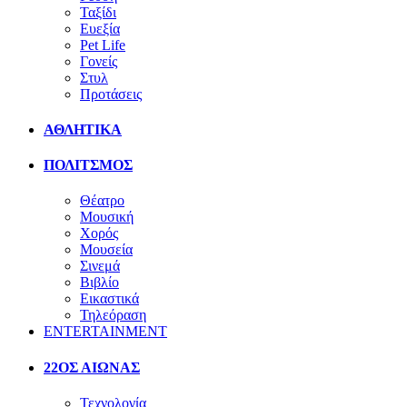
Ταξίδι
Ευεξία
Pet Life
Γονείς
Στυλ
Προτάσεις
ΑΘΛΗΤΙΚΑ
ΠΟΛΙΤΣΜΟΣ
Θέατρο
Μουσική
Χορός
Μουσεία
Σινεμά
Βιβλίο
Εικαστικά
Τηλεόραση
ENTERTAINMENT
22ΟΣ ΑΙΩΝΑΣ
Τεχνολογία