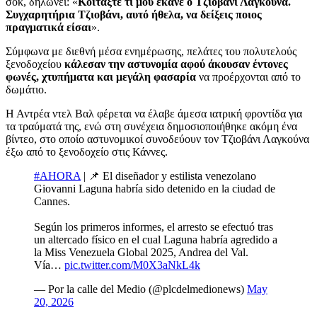
σοκ, δηλώνει: «
Κοιτάξτε τι μου έκανε ο Τζιοβάνι Λαγκούνα.
Συγχαρητήρια Τζιοβάνι, αυτό ήθελα, να δείξεις ποιος
πραγματικά είσαι
».
Σύμφωνα με διεθνή μέσα ενημέρωσης, πελάτες του πολυτελούς
ξενοδοχείου
κάλεσαν την αστυνομία αφού άκουσαν έντονες
φωνές, χτυπήματα και μεγάλη φασαρία
να προέρχονται από το
δωμάτιο.
Η Αντρέα ντελ Βαλ φέρεται να έλαβε άμεσα ιατρική φροντίδα για
τα τραύματά της, ενώ στη συνέχεια δημοσιοποιήθηκε ακόμη ένα
βίντεο, στο οποίο αστυνομικοί συνοδεύουν τον Τζιοβάνι Λαγκούνα
έξω από το ξενοδοχείο στις Κάννες.
#AHORA
| 📌 El diseñador y estilista venezolano
Giovanni Laguna habría sido detenido en la ciudad de
Cannes.
Según los primeros informes, el arresto se efectuó tras
un altercado físico en el cual Laguna habría agredido a
la Miss Venezuela Global 2025, Andrea del Val.
Vía…
pic.twitter.com/M0X3aNkL4k
— Por la calle del Medio (@plcdelmedionews)
May
20, 2026