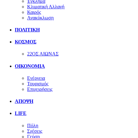
Έγκλημα
Κλιματική Αλλαγή
Καιρός
Ανακύκλωση
ΠΟΛΙΤΙΚΗ
ΚΟΣΜΟΣ
22ΟΣ ΑΙΩΝΑΣ
ΟΙΚΟΝΟΜΙΑ
Ενέργεια
Τουρισμός
Επιχειρήσεις
ΑΠΟΨΗ
LIFE
Πόλη
Σχέσεις
Γεύση