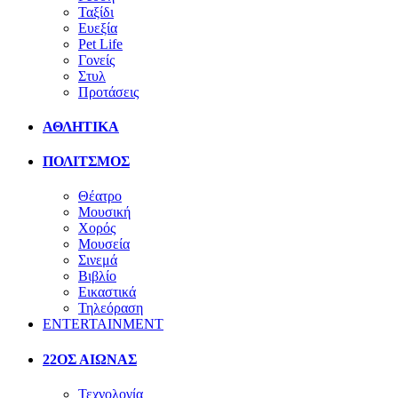
Ταξίδι
Ευεξία
Pet Life
Γονείς
Στυλ
Προτάσεις
ΑΘΛΗΤΙΚΑ
ΠΟΛΙΤΣΜΟΣ
Θέατρο
Μουσική
Χορός
Μουσεία
Σινεμά
Βιβλίο
Εικαστικά
Τηλεόραση
ENTERTAINMENT
22ΟΣ ΑΙΩΝΑΣ
Τεχνολογία