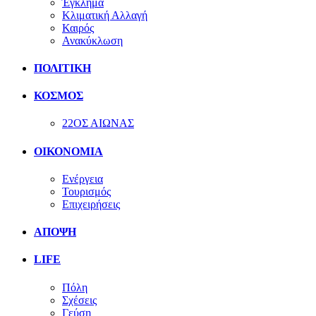
Έγκλημα
Κλιματική Αλλαγή
Καιρός
Ανακύκλωση
ΠΟΛΙΤΙΚΗ
ΚΟΣΜΟΣ
22ΟΣ ΑΙΩΝΑΣ
ΟΙΚΟΝΟΜΙΑ
Ενέργεια
Τουρισμός
Επιχειρήσεις
ΑΠΟΨΗ
LIFE
Πόλη
Σχέσεις
Γεύση