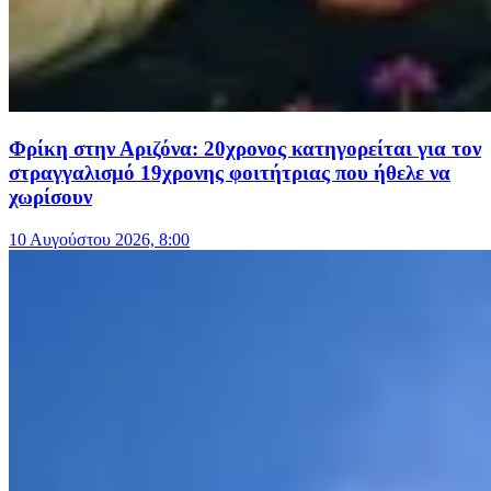
Φρίκη στην Αριζόνα: 20χρονος κατηγορείται για τον
στραγγαλισμό 19χρονης φοιτήτριας που ήθελε να
χωρίσουν
10 Αυγούστου 2026, 8:00