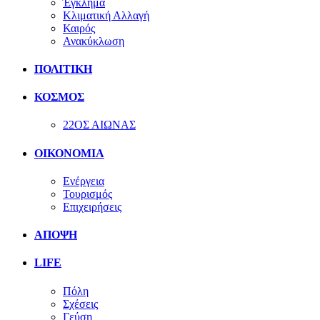
Έγκλημα
Κλιματική Αλλαγή
Καιρός
Ανακύκλωση
ΠΟΛΙΤΙΚΗ
ΚΟΣΜΟΣ
22ΟΣ ΑΙΩΝΑΣ
ΟΙΚΟΝΟΜΙΑ
Ενέργεια
Τουρισμός
Επιχειρήσεις
ΑΠΟΨΗ
LIFE
Πόλη
Σχέσεις
Γεύση