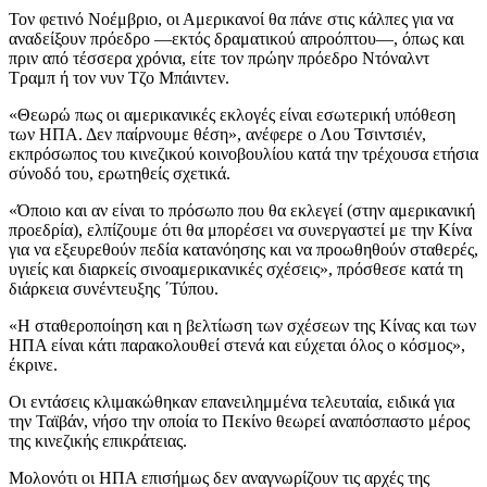
Τον φετινό Νοέμβριο, οι Αμερικανοί θα πάνε στις κάλπες για να
αναδείξουν πρόεδρο —εκτός δραματικού απροόπτου—, όπως και
πριν από τέσσερα χρόνια, είτε τον πρώην πρόεδρο Ντόναλντ
Τραμπ ή τον νυν Τζο Μπάιντεν.
«Θεωρώ πως οι αμερικανικές εκλογές είναι εσωτερική υπόθεση
των ΗΠΑ. Δεν παίρνουμε θέση», ανέφερε ο Λου Τσιντσιέν,
εκπρόσωπος του κινεζικού κοινοβουλίου κατά την τρέχουσα ετήσια
σύνοδό του, ερωτηθείς σχετικά.
«Όποιο και αν είναι το πρόσωπο που θα εκλεγεί (στην αμερικανική
προεδρία), ελπίζουμε ότι θα μπορέσει να συνεργαστεί με την Κίνα
για να εξευρεθούν πεδία κατανόησης και να προωθηθούν σταθερές,
υγιείς και διαρκείς σινοαμερικανικές σχέσεις», πρόσθεσε κατά τη
διάρκεια συνέντευξης ΄Τύπου.
«Η σταθεροποίηση και η βελτίωση των σχέσεων της Κίνας και των
ΗΠΑ είναι κάτι παρακολουθεί στενά και εύχεται όλος ο κόσμος»,
έκρινε.
Οι εντάσεις κλιμακώθηκαν επανειλημμένα τελευταία, ειδικά για
την Ταϊβάν, νήσο την οποία το Πεκίνο θεωρεί αναπόσπαστο μέρος
της κινεζικής επικράτειας.
Μολονότι οι ΗΠΑ επισήμως δεν αναγνωρίζουν τις αρχές της