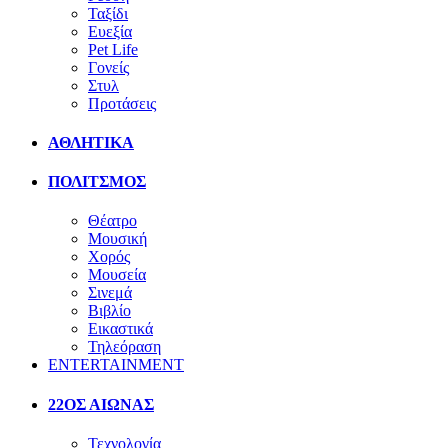
Ταξίδι
Ευεξία
Pet Life
Γονείς
Στυλ
Προτάσεις
ΑΘΛΗΤΙΚΑ
ΠΟΛΙΤΣΜΟΣ
Θέατρο
Μουσική
Χορός
Μουσεία
Σινεμά
Βιβλίο
Εικαστικά
Τηλεόραση
ENTERTAINMENT
22ΟΣ ΑΙΩΝΑΣ
Τεχνολογία