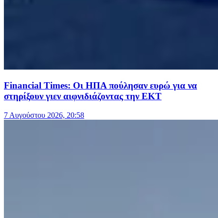
Financial Times: Οι ΗΠΑ πούλησαν ευρώ για να
στηρίξουν γιεν αιφνιδιάζοντας την ΕΚΤ
7 Αυγούστου 2026, 20:58