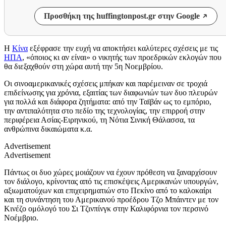
Προσθήκη της huffingtonpost.gr στην Google
Η
Κίνα
εξέφρασε την ευχή να αποκτήσει καλύτερες σχέσεις με τις
ΗΠΑ
, «όποιος κι αν είναι» ο νικητής των προεδρικών εκλογών που
θα διεξαχθούν στη χώρα αυτή την 5η Νοεμβρίου.
Οι σινοαμερικανικές σχέσεις μπήκαν και παρέμειναν σε τροχιά
επιδείνωσης για χρόνια, εξαιτίας των διαφωνιών των δυο πλευρών
για πολλά και διάφορα ζητήματα: από την Ταϊβάν ως το εμπόριο,
την αντιπαλότητα στο πεδίο της τεχνολογίας, την επιρροή στην
περιφέρεια Ασίας-Ειρηνικού, τη Νότια Σινική Θάλασσα, τα
ανθρώπινα δικαιώματα κ.α.
Advertisement
Advertisement
Πάντως οι δυο χώρες μοιάζουν να έχουν πρόθεση να ξαναρχίσουν
τον διάλογο, κρίνοντας από τις επισκέψεις Αμερικανών υπουργών,
αξιωματούχων και επιχειρηματιών στο Πεκίνο από το καλοκαίρι
και τη συνάντηση του Αμερικανού προέδρου Τζο Μπάιντεν με τον
Κινέζο ομόλογό του Σι Τζινπίνγκ στην Καλιφόρνια τον περσινό
Νοέμβριο.