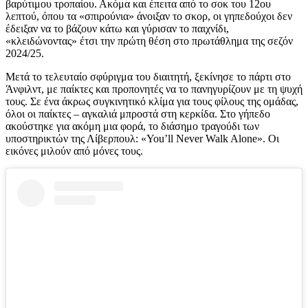
βαρύτιμου τροπαίου. Ακόμα και έπειτα από το σοκ του 12ου
λεπτού, όπου τα «σπιρούνια» άνοιξαν το σκορ, οι γηπεδούχοι δεν
έδειξαν να το βάζουν κάτω και γύρισαν το παιχνίδι,
«κλειδώνοντας» έτσι την πρώτη θέση στο πρωτάθλημα της σεζόν
2024/25.
Μετά το τελευταίο σφύριγμα του διαιτητή, ξεκίνησε το πάρτι στο
Άνφιλντ, με παίκτες και προπονητές να το πανηγυρίζουν με τη ψυχή
τους. Σε ένα άκρως συγκινητικό κλίμα για τους φίλους της ομάδας,
όλοι οι παίκτες – αγκαλιά μπροστά στη κερκίδα. Στο γήπεδο
ακούστηκε για ακόμη μια φορά, το διάσημο τραγούδι των
υποστηρικτών της Λίβερπουλ: «You’ll Never Walk Alone». Οι
εικόνες μιλούν από μόνες τους.