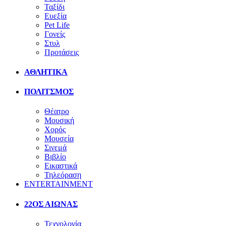
Ταξίδι
Ευεξία
Pet Life
Γονείς
Στυλ
Προτάσεις
ΑΘΛΗΤΙΚΑ
ΠΟΛΙΤΣΜΟΣ
Θέατρο
Μουσική
Χορός
Μουσεία
Σινεμά
Βιβλίο
Εικαστικά
Τηλεόραση
ENTERTAINMENT
22ΟΣ ΑΙΩΝΑΣ
Τεχνολογία