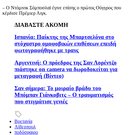
– Ο Ντόμινικ Σόμποσλαϊ έγινε επίσης ο πρώτος Ούγγρος που
κέρδισε Πρέμιερ Λιγκ.
ΔΙΑΒΑΣΤΕ ΑΚΟΜΗ
Ισπανία: Παίκτης της Μπαρτσελόνα στο
στόχαστρο ομοφοβικών επιθέσεων επειδή
φωτογραφήθηκε με τρανς
Αργεντινή: Ο πρόεδρος της Σαν Λορέντζο
πιάστηκε on camera να δωροδοκείται για
μεταγραφή (Βίντεο)
Σαν σήμερα: Το μοιραίο βράδυ του
Μπόμπαν Γιάνκοβιτς – Ο τραυματισμός
που στιγμάτισε γενιές
Βρετανία
Λίβερπουλ
ποδόσφαιρο