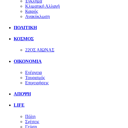
Έγκλημα
Κλιματική Αλλαγή
Καιρός
Ανακύκλωση
ΠΟΛΙΤΙΚΗ
ΚΟΣΜΟΣ
22ΟΣ ΑΙΩΝΑΣ
ΟΙΚΟΝΟΜΙΑ
Ενέργεια
Τουρισμός
Επιχειρήσεις
ΑΠΟΨΗ
LIFE
Πόλη
Σχέσεις
Γεύση