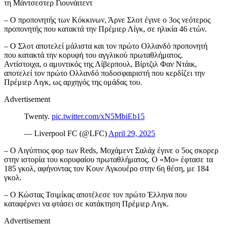
τη Μάντσεστερ Γιουνάιτεντ
– Ο προπονητής των Κόκκινων, Άρνε Σλοτ έγινε ο 3ος νεότερος
προπονητής που κατακτά την Πρέμιερ Λίγκ, σε ηλικία 46 ετών.
– Ο Σλοτ αποτελεί μάλιστα και τον πρώτο Ολλανδό προπονητή
που κατακτά την κορυφή του αγγλικού πρωταθλήματος.
Αντίστοιχα, ο αμυντικός της Λίβερπουλ, Βίρτζιλ Φαν Ντάικ,
αποτελεί τον πρώτο Ολλανδό ποδοσφαιριστή που κερδίζει την
Πρέμιερ Λιγκ, ως αρχηγός της ομάδας του.
Advertisement
Twenty.
pic.twitter.com/xN5MbiEb15
— Liverpool FC (@LFC)
April 29, 2025
– Ο Αιγύπτιος φορ των Reds, Μοχάμεντ Σαλάχ έγινε ο 5ος σκορερ
στην ιστορία του κορυφαίου πρωταθλήματος. Ο «Μο» έφτασε τα
185 γκολ, αφήνοντας τον Κουν Αγκουέρο στην 6η θέση, με 184
γκολ.
– Ο Κώστας Τσιμίκας αποτέλεσε τον πρώτο Έλληνα που
καταφέρνει να φτάσει σε κατάκτηση Πρέμιερ Λιγκ.
Advertisement