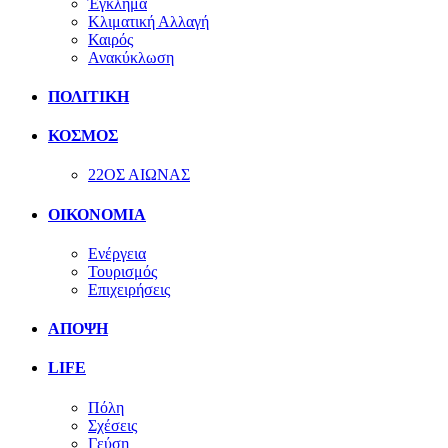
Έγκλημα
Κλιματική Αλλαγή
Καιρός
Ανακύκλωση
ΠΟΛΙΤΙΚΗ
ΚΟΣΜΟΣ
22ΟΣ ΑΙΩΝΑΣ
ΟΙΚΟΝΟΜΙΑ
Ενέργεια
Τουρισμός
Επιχειρήσεις
ΑΠΟΨΗ
LIFE
Πόλη
Σχέσεις
Γεύση