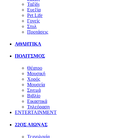
Ταξίδι
Ευεξία
Pet Life
Γονείς
Στυλ
Προτάσεις
ΑΘΛΗΤΙΚΑ
ΠΟΛΙΤΣΜΟΣ
Θέατρο
Μουσική
Χορός
Μουσεία
Σινεμά
Βιβλίο
Εικαστικά
Τηλεόραση
ENTERTAINMENT
22ΟΣ ΑΙΩΝΑΣ
Τεχνολογία