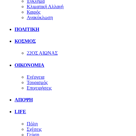
Έγκλημα
Κλιματική Αλλαγή
Καιρός
Ανακύκλωση
ΠΟΛΙΤΙΚΗ
ΚΟΣΜΟΣ
22ΟΣ ΑΙΩΝΑΣ
ΟΙΚΟΝΟΜΙΑ
Ενέργεια
Τουρισμός
Επιχειρήσεις
ΑΠΟΨΗ
LIFE
Πόλη
Σχέσεις
Γεύση