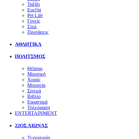
Ταξίδι
Ευεξία
Pet Life
Γονείς
Στυλ
Προτάσεις
ΑΘΛΗΤΙΚΑ
ΠΟΛΙΤΣΜΟΣ
Θέατρο
Μουσική
Χορός
Μουσεία
Σινεμά
Βιβλίο
Εικαστικά
Τηλεόραση
ENTERTAINMENT
22ΟΣ ΑΙΩΝΑΣ
Τεχνολογία