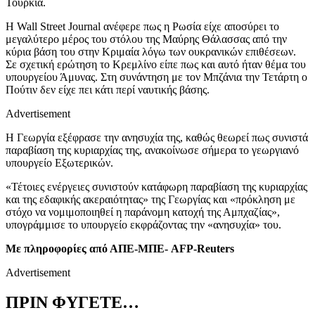
Τουρκία.
Η
Wall Street Journal
ανέφερε πως η Ρωσία είχε αποσύρει το
μεγαλύτερο μέρος του στόλου της Μαύρης Θάλασσας από την
κύρια βάση του στην Κριμαία λόγω των ουκρανικών επιθέσεων.
Σε σχετική ερώτηση το Κρεμλίνο είπε πως και αυτό ήταν θέμα του
υπουργείου Άμυνας. Στη συνάντηση με τον Μπζάνια την Τετάρτη ο
Πούτιν δεν είχε πει κάτι περί ναυτικής βάσης.
Advertisement
Η Γεωργία εξέφρασε την ανησυχία της, καθώς θεωρεί πως συνιστά
παραβίαση της κυριαρχίας της, ανακοίνωσε σήμερα το γεωργιανό
υπουργείο Εξωτερικών.
«Τέτοιες ενέργειες συνιστούν κατάφωρη παραβίαση της κυριαρχίας
και της εδαφικής ακεραιότητας» της Γεωργίας και «πρόκληση με
στόχο να νομιμοποιηθεί η παράνομη κατοχή της Αμπχαζίας»,
υπογράμμισε το υπουργείο εκφράζοντας την «ανησυχία» του.
Με πληροφορίες από ΑΠΕ-ΜΠΕ- AFP-Reuters
Advertisement
ΠΡΙΝ ΦΥΓΕΤΕ…