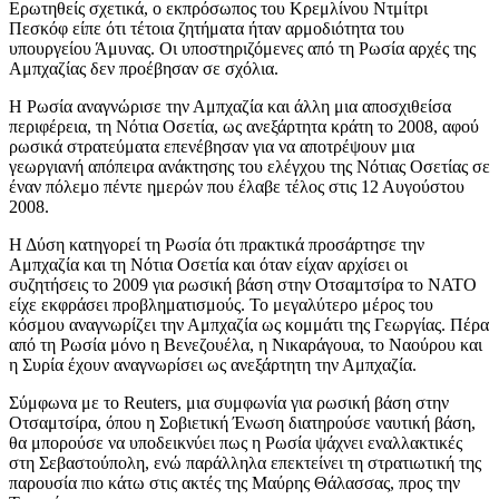
Ερωτηθείς σχετικά, ο εκπρόσωπος του Κρεμλίνου Ντμίτρι
Πεσκόφ είπε ότι τέτοια ζητήματα ήταν αρμοδιότητα του
υπουργείου Άμυνας. Οι υποστηριζόμενες από τη Ρωσία αρχές της
Αμπχαζίας δεν προέβησαν σε σχόλια.
Η Ρωσία αναγνώρισε την Αμπχαζία και άλλη μια αποσχιθείσα
περιφέρεια, τη Νότια Οσετία, ως ανεξάρτητα κράτη το 2008, αφού
ρωσικά στρατεύματα επενέβησαν για να αποτρέψουν μια
γεωργιανή απόπειρα ανάκτησης του ελέγχου της Νότιας Οσετίας σε
έναν πόλεμο πέντε ημερών που έλαβε τέλος στις 12 Αυγούστου
2008.
Η Δύση κατηγορεί τη Ρωσία ότι πρακτικά προσάρτησε την
Αμπχαζία και τη Νότια Οσετία και όταν είχαν αρχίσει οι
συζητήσεις το 2009 για ρωσική βάση στην Οτσαμτσίρα το ΝΑΤΟ
είχε εκφράσει προβληματισμούς. Το μεγαλύτερο μέρος του
κόσμου αναγνωρίζει την Αμπχαζία ως κομμάτι της Γεωργίας. Πέρα
από τη Ρωσία μόνο η Βενεζουέλα, η Νικαράγουα, το Ναούρου και
η Συρία έχουν αναγνωρίσει ως ανεξάρτητη την Αμπχαζία.
Σύμφωνα με το
Reuters,
μια συμφωνία για ρωσική βάση στην
Οτσαμτσίρα, όπου η Σοβιετική Ένωση διατηρούσε ναυτική βάση,
θα μπορούσε να υποδεικνύει πως η Ρωσία ψάχνει εναλλακτικές
στη Σεβαστούπολη, ενώ παράλληλα επεκτείνει τη στρατιωτική της
παρουσία πιο κάτω στις ακτές της Μαύρης Θάλασσας, προς την