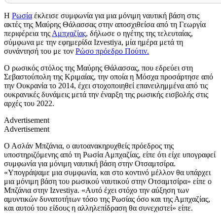
Η
Ρωσία
έκλεισε συμφωνία για μια μόνιμη ναυτική βάση στις
ακτές της Μαύρης Θάλασσας στην αποσχιθείσα από τη Γεωργία
περιφέρεια της
Αμπχαζίας,
δήλωσε ο ηγέτης της τελευταίας,
σύμφωνα με την εφημερίδα
Izvestiya,
μία ημέρα μετά τη
συνάντησή του με τον
Ρώσο πρόεδρο Πούτιν.
Ο ρωσικός στόλος της Μαύρης Θάλασσας, που εδρεύει στη
Σεβαστούπολη της Κριμαίας, την οποία η Μόσχα προσάρτησε από
την Ουκρανία το 2014, έχει στοχοποιηθεί επανειλημμένα από τις
ουκρανικές δυνάμεις μετά την έναρξη της ρωσικής εισβολής στις
αρχές του 2022.
Advertisement
Advertisement
Ο Ασλάν Μπζάνια, ο αυτοανακηρυχθείς πρόεδρος της
υποστηριζόμενης από τη Ρωσία Αμπχαζίας, είπε ότι είχε υπογραφεί
συμφωνία για μόνιμη ναυτική βάση στην Οτσαμτσίρα.
«Υπογράψαμε μια συμφωνία, και στο κοντινό μέλλον θα υπάρχει
μια μόνιμη βάση του ρωσικού ναυτικού στην Οτσαμτσίρα» είπε ο
Μπζάνια στην
Izvestiya.
«Αυτό έχει στόχο την αύξηση των
αμυντικών δυνατοτήτων τόσο της Ρωσίας όσο και της Αμπχαζίας,
και αυτού του είδους η αλληλεπίδραση θα συνεχιστεί» είπε.