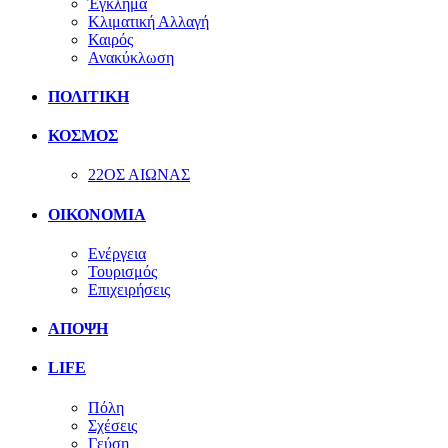
Έγκλημα
Κλιματική Αλλαγή
Καιρός
Ανακύκλωση
ΠΟΛΙΤΙΚΗ
ΚΟΣΜΟΣ
22ΟΣ ΑΙΩΝΑΣ
ΟΙΚΟΝΟΜΙΑ
Ενέργεια
Τουρισμός
Επιχειρήσεις
ΑΠΟΨΗ
LIFE
Πόλη
Σχέσεις
Γεύση