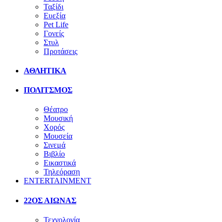
Ταξίδι
Ευεξία
Pet Life
Γονείς
Στυλ
Προτάσεις
ΑΘΛΗΤΙΚΑ
ΠΟΛΙΤΣΜΟΣ
Θέατρο
Μουσική
Χορός
Μουσεία
Σινεμά
Βιβλίο
Εικαστικά
Τηλεόραση
ENTERTAINMENT
22ΟΣ ΑΙΩΝΑΣ
Τεχνολογία