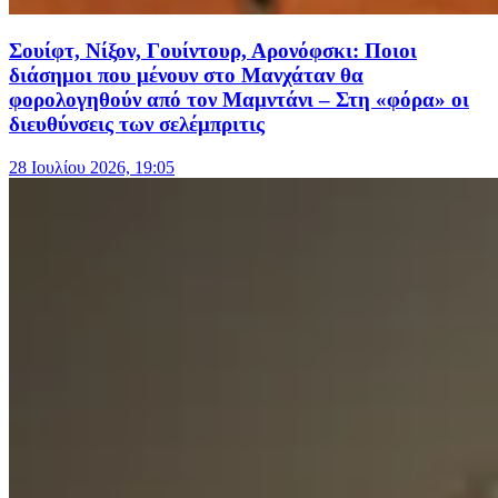
Σουίφτ, Νίξον, Γουίντουρ, Αρονόφσκι: Ποιοι
διάσημοι που μένουν στο Μανχάταν θα
φορολογηθούν από τον Μαμντάνι – Στη «φόρα» οι
διευθύνσεις των σελέμπριτις
28 Ιουλίου 2026, 19:05