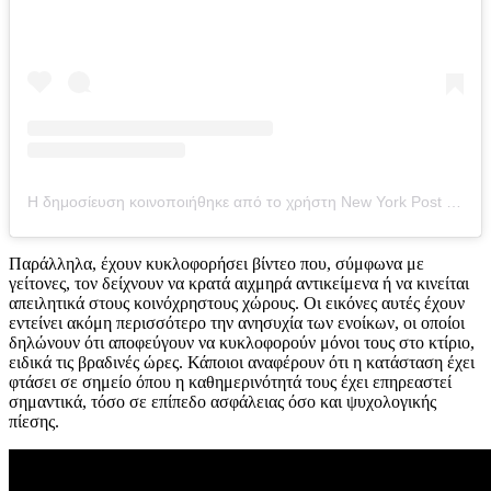
Η δημοσίευση κοινοποιήθηκε από το χρήστη New York Post (@nypost)
Παράλληλα, έχουν κυκλοφορήσει βίντεο που, σύμφωνα με
γείτονες, τον δείχνουν να κρατά αιχμηρά αντικείμενα ή να κινείται
απειλητικά στους κοινόχρηστους χώρους. Οι εικόνες αυτές έχουν
εντείνει ακόμη περισσότερο την ανησυχία των ενοίκων, οι οποίοι
δηλώνουν ότι αποφεύγουν να κυκλοφορούν μόνοι τους στο κτίριο,
ειδικά τις βραδινές ώρες. Κάποιοι αναφέρουν ότι η κατάσταση έχει
φτάσει σε σημείο όπου η καθημερινότητά τους έχει επηρεαστεί
σημαντικά, τόσο σε επίπεδο ασφάλειας όσο και ψυχολογικής
πίεσης.