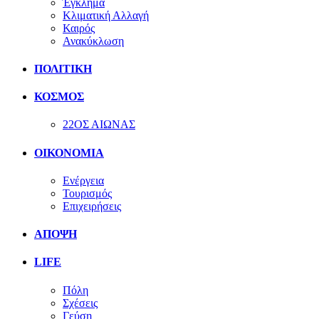
Έγκλημα
Κλιματική Αλλαγή
Καιρός
Ανακύκλωση
ΠΟΛΙΤΙΚΗ
ΚΟΣΜΟΣ
22ΟΣ ΑΙΩΝΑΣ
ΟΙΚΟΝΟΜΙΑ
Ενέργεια
Τουρισμός
Επιχειρήσεις
ΑΠΟΨΗ
LIFE
Πόλη
Σχέσεις
Γεύση