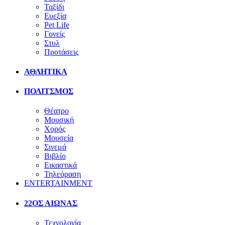
Ταξίδι
Ευεξία
Pet Life
Γονείς
Στυλ
Προτάσεις
ΑΘΛΗΤΙΚΑ
ΠΟΛΙΤΣΜΟΣ
Θέατρο
Μουσική
Χορός
Μουσεία
Σινεμά
Βιβλίο
Εικαστικά
Τηλεόραση
ENTERTAINMENT
22ΟΣ ΑΙΩΝΑΣ
Τεχνολογία