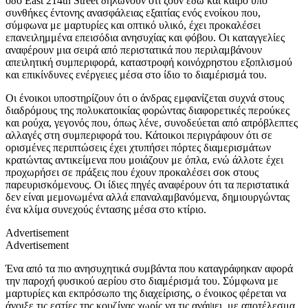
οδό East 214th Street δηλώνουν ότι ζουν εδώ και καιρό υπό
συνθήκες έντονης ανασφάλειας εξαιτίας ενός ενοίκου που,
σύμφωνα με μαρτυρίες και οπτικό υλικό, έχει προκαλέσει
επανειλημμένα επεισόδια ανησυχίας και φόβου. Οι καταγγελίες
αναφέρουν μια σειρά από περιστατικά που περιλαμβάνουν
απειλητική συμπεριφορά, καταστροφή κοινόχρηστου εξοπλισμού
και επικίνδυνες ενέργειες μέσα στο ίδιο το διαμέρισμά του.
Οι ένοικοι υποστηρίζουν ότι ο άνδρας εμφανίζεται συχνά στους
διαδρόμους της πολυκατοικίας φορώντας διαφορετικές περούκες
και ρούχα, γεγονός που, όπως λένε, συνοδεύεται από απρόβλεπτες
αλλαγές στη συμπεριφορά του. Κάτοικοι περιγράφουν ότι σε
ορισμένες περιπτώσεις έχει χτυπήσει πόρτες διαμερισμάτων
κρατώντας αντικείμενα που μοιάζουν με όπλα, ενώ άλλοτε έχει
προχωρήσει σε πράξεις που έχουν προκαλέσει σοκ στους
παρευρισκόμενους. Οι ίδιες πηγές αναφέρουν ότι τα περιστατικά
δεν είναι μεμονωμένα αλλά επαναλαμβανόμενα, δημιουργώντας
ένα κλίμα συνεχούς έντασης μέσα στο κτίριο.
Advertisement
Advertisement
Ένα από τα πιο ανησυχητικά συμβάντα που καταγράφηκαν αφορά
την παροχή φυσικού αερίου στο διαμέρισμά του. Σύμφωνα με
μαρτυρίες και εκπρόσωπο της διαχείρισης, ο ένοικος φέρεται να
άνοιξε τις εστίες της κουζίνας χωρίς να τις ανάψει, με αποτέλεσμα