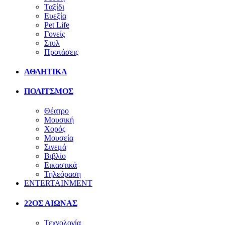
Ταξίδι
Ευεξία
Pet Life
Γονείς
Στυλ
Προτάσεις
ΑΘΛΗΤΙΚΑ
ΠΟΛΙΤΣΜΟΣ
Θέατρο
Μουσική
Χορός
Μουσεία
Σινεμά
Βιβλίο
Εικαστικά
Τηλεόραση
ENTERTAINMENT
22ΟΣ ΑΙΩΝΑΣ
Τεχνολογία