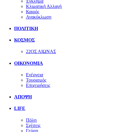
Έγκλημα
Κλιματική Αλλαγή
Καιρός
Ανακύκλωση
ΠΟΛΙΤΙΚΗ
ΚΟΣΜΟΣ
22ΟΣ ΑΙΩΝΑΣ
ΟΙΚΟΝΟΜΙΑ
Ενέργεια
Τουρισμός
Επιχειρήσεις
ΑΠΟΨΗ
LIFE
Πόλη
Σχέσεις
Γεύση