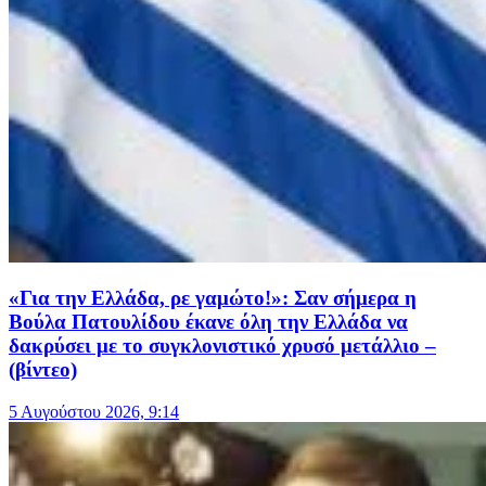
«Για την Ελλάδα, ρε γαμώτο!»: Σαν σήμερα η
Βούλα Πατουλίδου έκανε όλη την Ελλάδα να
δακρύσει με το συγκλονιστικό χρυσό μετάλλιο –
(βίντεο)
5 Αυγούστου 2026, 9:14