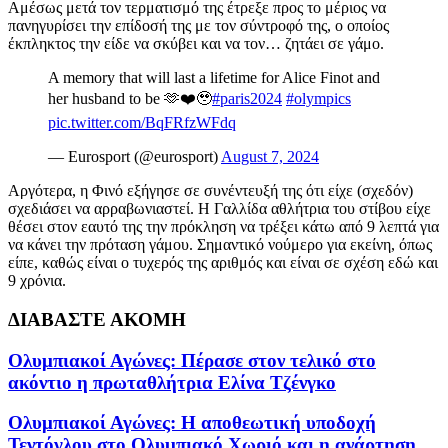
Αμέσως μετά τον τερματισμό της έτρεξε προς το μέριος να
πανηγυρίσει την επίδοσή της με τον σύντροφό της, ο οποίος
έκπληκτος την είδε να σκύβει και να τον… ζητάει σε γάμο.
A memory that will last a lifetime for Alice Finot and
her husband to be 🫶❤️🥹
#paris2024
#olympics
pic.twitter.com/BqFRfzWFdq
— Eurosport (@eurosport)
August 7, 2024
Αργότερα, η Φινό εξήγησε σε συνέντευξή της ότι είχε (σχεδόν)
σχεδιάσει να αρραβωνιαστεί. Η Γαλλίδα αθλήτρια του στίβου είχε
θέσει στον εαυτό της την πρόκληση να τρέξει κάτω από 9 λεπτά για
να κάνει την πρόταση γάμου. Σημαντικό νούμερο για εκείνη, όπως
είπε, καθώς είναι ο τυχερός της αριθμός και είναι σε σχέση εδώ και
9 χρόνια.
ΔΙΑΒΑΣΤΕ ΑΚΟΜΗ
Ολυμπιακοί Αγώνες: Πέρασε στον τελικό στο
ακόντιο η πρωταθλήτρια Ελίνα Τζένγκο
Ολυμπιακοί Αγώνες: Η αποθεωτική υποδοχή
Τεντόγλου στο Ολυμπιακό Χωριό και η ανάρτηση