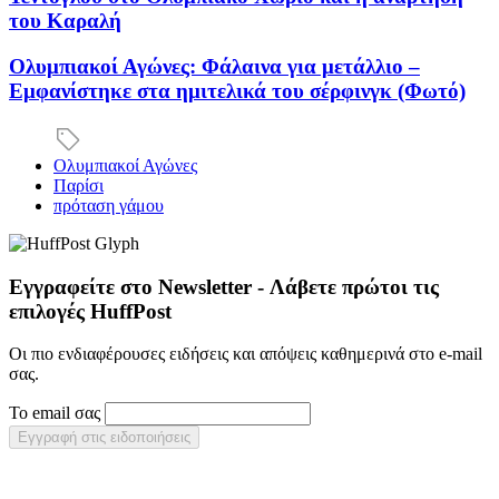
του Καραλή
Ολυμπιακοί Αγώνες: Φάλαινα για μετάλλιο –
Εμφανίστηκε στα ημιτελικά του σέρφινγκ (Φωτό)
Ολυμπιακοί Αγώνες
Παρίσι
πρόταση γάμου
Εγγραφείτε στο Newsletter - Λάβετε πρώτοι τις
επιλογές HuffPost
Οι πιο ενδιαφέρουσες ειδήσεις και απόψεις καθημερινά στο e-mail
σας.
Το email σας
Εγγραφή στις ειδοποιήσεις