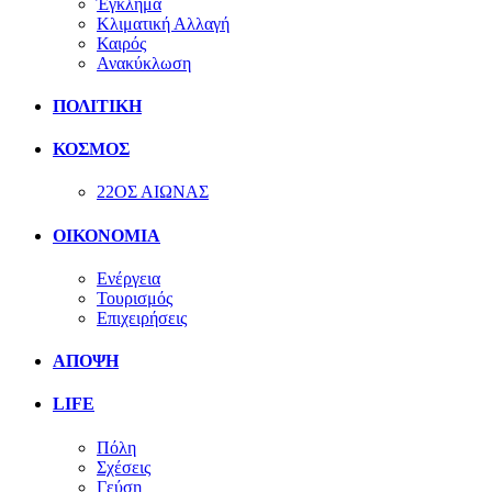
Έγκλημα
Κλιματική Αλλαγή
Καιρός
Ανακύκλωση
ΠΟΛΙΤΙΚΗ
ΚΟΣΜΟΣ
22ΟΣ ΑΙΩΝΑΣ
ΟΙΚΟΝΟΜΙΑ
Ενέργεια
Τουρισμός
Επιχειρήσεις
ΑΠΟΨΗ
LIFE
Πόλη
Σχέσεις
Γεύση