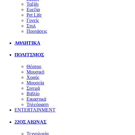
Ταξίδι
Ευεξία
Pet Life
Γονείς
Στυλ
Προτάσεις
ΑΘΛΗΤΙΚΑ
ΠΟΛΙΤΣΜΟΣ
Θέατρο
Μουσική
Χορός
Μουσεία
Σινεμά
Βιβλίο
Εικαστικά
Τηλεόραση
ENTERTAINMENT
22ΟΣ ΑΙΩΝΑΣ
Τεχνολογία