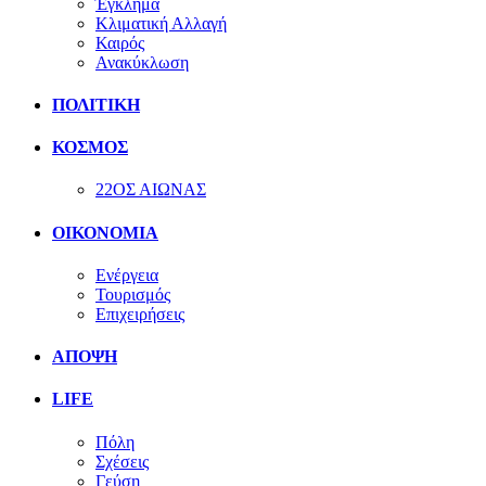
Έγκλημα
Κλιματική Αλλαγή
Καιρός
Ανακύκλωση
ΠΟΛΙΤΙΚΗ
ΚΟΣΜΟΣ
22ΟΣ ΑΙΩΝΑΣ
ΟΙΚΟΝΟΜΙΑ
Ενέργεια
Τουρισμός
Επιχειρήσεις
ΑΠΟΨΗ
LIFE
Πόλη
Σχέσεις
Γεύση