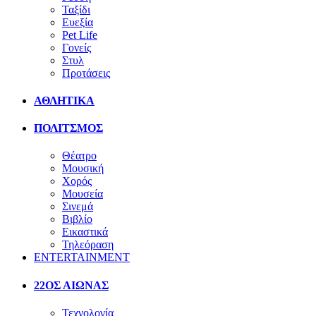
Ταξίδι
Ευεξία
Pet Life
Γονείς
Στυλ
Προτάσεις
ΑΘΛΗΤΙΚΑ
ΠΟΛΙΤΣΜΟΣ
Θέατρο
Μουσική
Χορός
Μουσεία
Σινεμά
Βιβλίο
Εικαστικά
Τηλεόραση
ENTERTAINMENT
22ΟΣ ΑΙΩΝΑΣ
Τεχνολογία