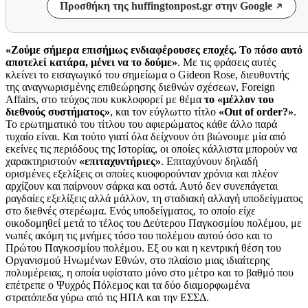
Προσθήκη της huffingtonpost.gr στην Google
«Ζούμε σήμερα επισήμως ενδιαφέρουσες εποχές. Το πόσο αυτό
αποτελεί κατάρα, μένει να το δούμε»
. Με τις φράσεις αυτές
κλείνει το εισαγωγικό του σημείωμα ο Gideon Rose, διευθυντής
της αναγνωρισμένης επιθεώρησης διεθνών σχέσεων, Foreign
Affairs, στο τεύχος που κυκλοφορεί με θέμα
το «μέλλον του
διεθνούς συστήματος»
, και τον εύγλωττο τίτλο
«Out of order?»
.
Το ερωτηματικό του τίτλου του αφιερώματος κάθε άλλο παρά
τυχαίο είναι. Και τούτο γιατί όλα δείχνουν ότι βιώνουμε μία από
εκείνες τις περιόδους της Ιστορίας, οι οποίες κάλλιστα μπορούν να
χαρακτηριστούν
«επιταχυντήριες»
. Επιταχύνουν δηλαδή
ορισμένες εξελίξεις οι οποίες κυοφορούνταν χρόνια και πλέον
αρχίζουν και παίρνουν σάρκα και οστά. Αυτό δεν συνεπάγεται
ραγδαίες εξελίξεις αλλά μάλλον, τη σταδιακή αλλαγή υποδείγματος
στο διεθνές στερέωμα. Ενός υποδείγματος, το οποίο είχε
οικοδομηθεί μετά το τέλος του Δεύτερου Παγκοσμίου πολέμου, με
νωπές ακόμη τις μνήμες τόσο του πολέμου αυτού όσο και το
Πρώτου Παγκοσμίου πολέμου. Εξ ου και η κεντρική θέση του
Οργανισμού Ηνωμένων Εθνών, στο πλαίσιο μιας ιδιαίτερης
πολυμέρειας, η οποία υφίστατο μόνο στο μέτρο και το βαθμό που
επέτρεπε ο Ψυχρός Πόλεμος και τα δύο διαμορφωμένα
στρατόπεδα γύρω από τις ΗΠΑ και την ΕΣΣΔ.