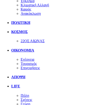
Έγκλημα
Κλιματική Αλλαγή
Καιρός
Ανακύκλωση
ΠΟΛΙΤΙΚΗ
ΚΟΣΜΟΣ
22ΟΣ ΑΙΩΝΑΣ
ΟΙΚΟΝΟΜΙΑ
Ενέργεια
Τουρισμός
Επιχειρήσεις
ΑΠΟΨΗ
LIFE
Πόλη
Σχέσεις
Γεύση