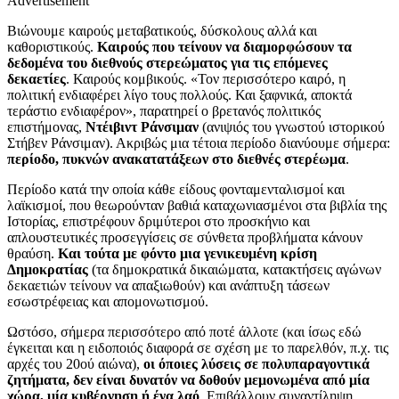
Advertisement
Βιώνουμε καιρούς μεταβατικούς, δύσκολους αλλά και
καθοριστικούς.
Καιρούς που τείνουν να διαμορφώσουν τα
δεδομένα του διεθνούς στερεώματος για τις επόμενες
δεκαετίες
. Καιρούς κομβικούς. «Τον περισσότερο καιρό, η
πολιτική ενδιαφέρει λίγο τους πολλούς. Και ξαφνικά, αποκτά
τεράστιο ενδιαφέρον», παρατηρεί ο βρετανός πολιτικός
επιστήμονας,
Ντέιβιντ Ράνσιμαν
(ανιψιός του γνωστού ιστορικού
Στήβεν Ράνσιμαν). Ακριβώς μια τέτοια περίοδο διανύουμε σήμερα:
περίοδο, πυκνών ανακατατάξεων στο διεθνές στερέωμα
.
Περίοδο κατά την οποία κάθε είδους φονταμενταλισμοί και
λαϊκισμοί, που θεωρούνταν βαθιά καταχωνιασμένοι στα βιβλία της
Ιστορίας, επιστρέφουν δριμύτεροι στο προσκήνιο και
απλουστευτικές προσεγγίσεις σε σύνθετα προβλήματα κάνουν
θραύση.
Και τούτα με φόντο μια γενικευμένη κρίση
Δημοκρατίας
(τα δημοκρατικά δικαιώματα, κατακτήσεις αγώνων
δεκαετιών τείνουν να απαξιωθούν) και ανάπτυξη τάσεων
εσωστρέφειας και απομονωτισμού.
Ωστόσο, σήμερα περισσότερο από ποτέ άλλοτε (και ίσως εδώ
έγκειται και η ειδοποιός διαφορά σε σχέση με το παρελθόν, π.χ. τις
αρχές του 20ού αιώνα),
οι όποιες λύσεις σε πολυπαραγοντικά
ζητήματα, δεν είναι δυνατόν να δοθούν μεμονωμένα από μία
χώρα, μία κυβέρνηση ή ένα λαό
. Επιβάλλουν συναντίληψη,