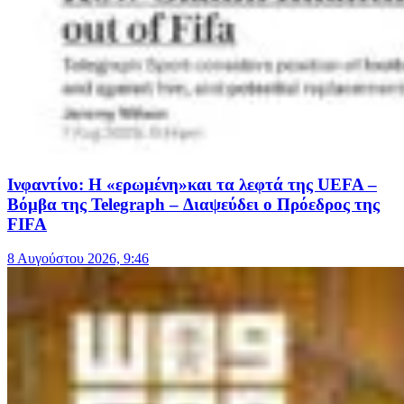
Ινφαντίνο: Η «ερωμένη»και τα λεφτά της UEFA –
Βόμβα της Telegraph – Διαψεύδει ο Πρόεδρος της
FIFA
8 Αυγούστου 2026, 9:46