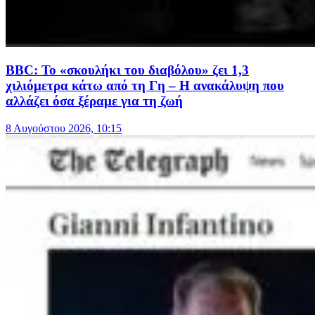
BBC: Το «σκουλήκι του διαβόλου» ζει 1,3
χιλιόμετρα κάτω από τη Γη – Η ανακάλυψη που
αλλάζει όσα ξέραμε για τη ζωή
8 Αυγούστου 2026, 10:15