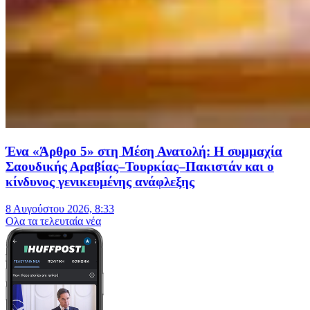
Ένα «Άρθρο 5» στη Μέση Ανατολή: Η συμμαχία
Σαουδικής Αραβίας–Τουρκίας–Πακιστάν και ο
κίνδυνος γενικευμένης ανάφλεξης
8 Αυγούστου 2026, 8:33
Oλα τα τελευταία νέα