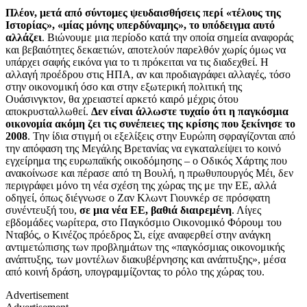
Πλέον, μετά από σύντομες ψευδαισθήσεις περί «τέλους της
Ιστορίας», «μίας μόνης υπερδύναμης», το υπόδειγμα αυτό
αλλάζει
. Βιώνουμε μια περίοδο κατά την οποία σημεία αναφοράς
και βεβαιότητες δεκαετιών, αποτελούν παρελθόν χωρίς όμως να
υπάρχει σαφής εικόνα για το τι πρόκειται να τις διαδεχθεί. Η
αλλαγή προέδρου στις ΗΠΑ, αν και προδιαγράφει αλλαγές, τόσο
στην οικονομική όσο και στην εξωτερική πολιτική της
Ουάσινγκτον, θα χρειαστεί αρκετό καιρό μέχρις ότου
αποκρυσταλλωθεί.
Δεν είναι άλλωστε τυχαίο ότι η παγκόσμια
οικονομία ακόμη ζει τις συνέπειες της κρίσης που ξεκίνησε το
2008
. Την ίδια στιγμή οι εξελίξεις στην Ευρώπη σφραγίζονται από
την απόφαση της Μεγάλης Βρετανίας να εγκαταλείψει το κοινό
εγχείρημα της ευρωπαϊκής οικοδόμησης – ο Οδικός Χάρτης που
ανακοίνωσε και πέρασε από τη Βουλή, η πρωθυπουργός Μέι, δεν
περιγράφει μόνο τη νέα σχέση της χώρας της με την ΕΕ, αλλά
οδηγεί, όπως διέγνωσε ο Ζαν Κλωντ Γιουνκέρ σε πρόσφατη
συνέντευξή του,
σε μια νέα ΕΕ, βαθιά διαιρεμένη
. Λίγες
εβδομάδες νωρίτερα, στο Παγκόσμιο Οικονομικό Φόρουμ του
Νταβός, ο Κινέζος πρόεδρος Σι, είχε αναφερθεί στην ανάγκη
αντιμετώπισης των προβλημάτων της «παγκόσμιας οικονομικής
ανάπτυξης, των μοντέλων διακυβέρνησης και ανάπτυξης», μέσα
από κοινή δράση, υπογραμμίζοντας το ρόλο της χώρας του.
Advertisement