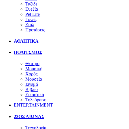
Ταξίδι
Ευεξία
Pet Life
Γονείς
Στυλ
Προτάσεις
ΑΘΛΗΤΙΚΑ
ΠΟΛΙΤΣΜΟΣ
Θέατρο
Μουσική
Χορός
Μουσεία
Σινεμά
Βιβλίο
Εικαστικά
Τηλεόραση
ENTERTAINMENT
22ΟΣ ΑΙΩΝΑΣ
Τεχνολογία