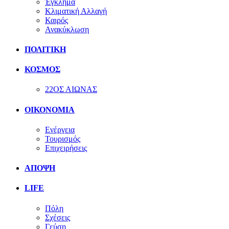
Έγκλημα
Κλιματική Αλλαγή
Καιρός
Ανακύκλωση
ΠΟΛΙΤΙΚΗ
ΚΟΣΜΟΣ
22ΟΣ ΑΙΩΝΑΣ
ΟΙΚΟΝΟΜΙΑ
Ενέργεια
Τουρισμός
Επιχειρήσεις
ΑΠΟΨΗ
LIFE
Πόλη
Σχέσεις
Γεύση