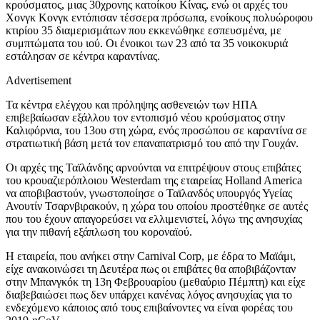
κρούσματος, μιας 30χρονης κατοίκου Κίνας, ενώ οι αρχές του
Χονγκ Κονγκ εντόπισαν τέσσερα πρόσωπα, ενοίκους πολυώροφου
κτιρίου 35 διαμερισμάτων που εκκενώθηκε εσπευσμένα, με
συμπτώματα του ιού. Οι ένοικοι των 23 από τα 35 νοικοκυριά
εστάλησαν σε κέντρα καραντίνας.
Advertisement
Τα κέντρα ελέγχου και πρόληψης ασθενειών των ΗΠΑ
επιβεβαίωσαν εξάλλου τον εντοπισμό νέου κρούσματος στην
Καλιφόρνια, του 13ου στη χώρα, ενός προσώπου σε καραντίνα σε
στρατιωτική βάση μετά τον επαναπατρισμό του από την Γουχάν.
Οι αρχές της Ταϊλάνδης αρνούνται να επιτρέψουν στους επιβάτες
του κρουαζιερόπλοιου Westerdam της εταιρείας Holland America
να αποβιβαστούν, γνωστοποίησε ο Ταϊλανδός υπουργός Υγείας
Ανουτίν Τσαρνβιρακούν, η χώρα του οποίου προστέθηκε σε αυτές
που του έχουν απαγορεύσει να ελλιμενιστεί, λόγω της ανησυχίας
για την πιθανή εξάπλωση του κοροναϊού.
Η εταιρεία, που ανήκει στην Carnival Corp, με έδρα το Μαϊάμι,
είχε ανακοινώσει τη Δευτέρα πως οι επιβάτες θα αποβιβάζονταν
στην Μπανγκόκ τη 13η Φεβρουαρίου (μεθαύριο Πέμπτη) και είχε
διαβεβαιώσει πως δεν υπάρχει κανένας λόγος ανησυχίας για το
ενδεχόμενο κάποιος από τους επιβαίνοντες να είναι φορέας του