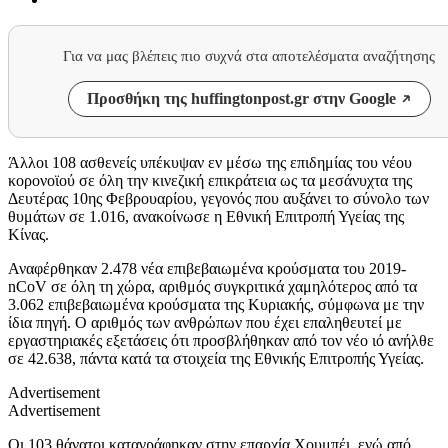
Για να μας βλέπεις πιο συχνά στα αποτελέσματα αναζήτησης
Προσθήκη της huffingtonpost.gr στην Google
Άλλοι 108 ασθενείς υπέκυψαν εν μέσω της επιδημίας του νέου
κορονοϊού σε όλη την κινεζική επικράτεια ως τα μεσάνυχτα της
Δευτέρας 10ης Φεβρουαρίου, γεγονός που αυξάνει το σύνολο των
θυμάτων σε 1.016, ανακοίνωσε η Εθνική Επιτροπή Υγείας της
Κίνας.
Αναφέρθηκαν 2.478 νέα επιβεβαιωμένα κρούσματα του 2019-
nCoV σε όλη τη χώρα, αριθμός συγκριτικά χαμηλότερος από τα
3.062 επιβεβαιωμένα κρούσματα της Κυριακής, σύμφωνα με την
ίδια πηγή. Ο αριθμός των ανθρώπων που έχει επαληθευτεί με
εργαστηριακές εξετάσεις ότι προσβλήθηκαν από τον νέο ιό ανήλθε
σε 42.638, πάντα κατά τα στοιχεία της Εθνικής Επιτροπής Υγείας.
Advertisement
Advertisement
Οι 103 θάνατοι καταγράφηκαν στην επαρχία Χουμπέι, ενώ από