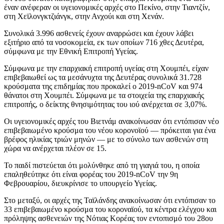
έναν ανέφεραν οι υγειονομικές αρχές στο Πεκίνο, στην Τιαντζίν,
στη Χεϊλονγκτζιάνγκ, στην Ανχούι και στη Χενάν.
Συνολικά 3.996 ασθενείς έχουν αναρρώσει και έχουν λάβει
εξιτήριο από τα νοσοκομεία, εκ των οποίων 716 χθες Δευτέρα,
σύμφωνα με την Εθνική Επιτροπή Υγείας.
Σύμφωνα με την επαρχιακή επιτροπή υγείας στη Χουμπέι, είχαν
επιβεβαιωθεί ως τα μεσάνυχτα της Δευτέρας συνολικά 31.728
κρούσματα της επιδημίας που προκαλεί ο 2019-nCoV και 974
θάνατοι στη Χουμπέι. Σύμφωνα με τα στοιχεία της επαρχιακής
επιτροπής, ο δείκτης θνησιμότητας του ιού ανέρχεται σε 3,07%.
Οι υγειονομικές αρχές του Βιετνάμ ανακοίνωσαν ότι εντόπισαν νέο
επιβεβαιωμένο κρούσμα του νέου κορονοϊού — πρόκειται για ένα
βρέφος ηλικίας τριών μηνών — με το σύνολο των ασθενών στη
χώρα να ανέρχεται πλέον σε 15.
Το παιδί πιστεύεται ότι μολύνθηκε από τη γιαγιά του, η οποία
επαληθεύτηκε ότι είναι φορέας του 2019-nCoV την 9η
Φεβρουαρίου, διευκρίνισε το υπουργείο Υγείας.
Στο μεταξύ, οι αρχές της Ταϊλάνδης ανακοίνωσαν ότι εντόπισαν το
33 επιβεβαιωμένο κρούσμα του κοροναϊού, τα κέντρα ελέγχου και
πρόληψης ασθενειών της Νότιας Κορέας τον εντοπισμό του 28ου