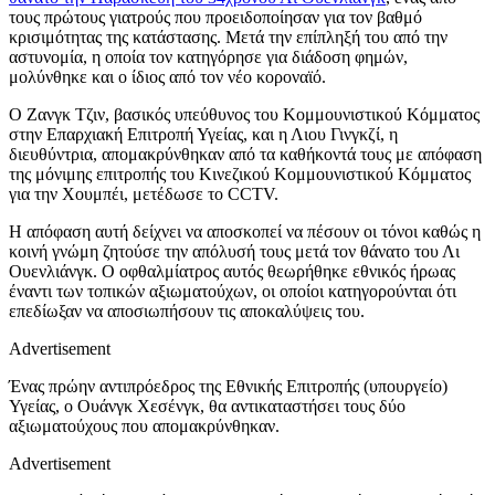
τους πρώτους γιατρούς που προειδοποίησαν για τον βαθμό
κρισιμότητας της κατάστασης. Μετά την επίπληξή του από την
αστυνομία, η οποία τον κατηγόρησε για διάδοση φημών,
μολύνθηκε και ο ίδιος από τον νέο κοροναϊό.
Ο Ζανγκ Τζιν, βασικός υπεύθυνος του Κομμουνιστικού Κόμματος
στην Επαρχιακή Επιτροπή Υγείας, και η Λιου Γινγκζί, η
διευθύντρια, απομακρύνθηκαν από τα καθήκοντά τους με απόφαση
της μόνιμης επιτροπής του Κινεζικού Κομμουνιστικού Κόμματος
για την Χουμπέι, μετέδωσε το CCTV.
Η απόφαση αυτή δείχνει να αποσκοπεί να πέσουν οι τόνοι καθώς η
κοινή γνώμη ζητούσε την απόλυσή τους μετά τον θάνατο του Λι
Ουενλιάνγκ. Ο οφθαλμίατρος αυτός θεωρήθηκε εθνικός ήρωας
έναντι των τοπικών αξιωματούχων, οι οποίοι κατηγορούνται ότι
επεδίωξαν να αποσιωπήσουν τις αποκαλύψεις του.
Advertisement
Ένας πρώην αντιπρόεδρος της Εθνικής Επιτροπής (υπουργείο)
Υγείας, ο Ουάνγκ Χεσένγκ, θα αντικαταστήσει τους δύο
αξιωματούχους που απομακρύνθηκαν.
Advertisement