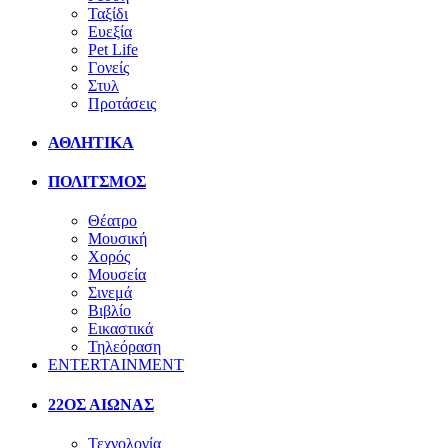
Ταξίδι
Ευεξία
Pet Life
Γονείς
Στυλ
Προτάσεις
ΑΘΛΗΤΙΚΑ
ΠΟΛΙΤΣΜΟΣ
Θέατρο
Μουσική
Χορός
Μουσεία
Σινεμά
Βιβλίο
Εικαστικά
Τηλεόραση
ENTERTAINMENT
22ΟΣ ΑΙΩΝΑΣ
Τεχνολογία