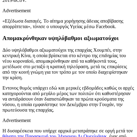
2019-nCoV.
Advertisement
«Εξέδωσα διαταγές. Το αίτημα χορήγησης άδειας αποβίβασης
απορρίπτεται», τόνισε ο υπουργός Υγείας μέσω Facebook.
Απομακρύνθηκαν υψηλόβαθμοι αξιωματούχοι
Δύο υψηλόβαθμοι αξιωματούχοι της επαρχίας Χουμπέι, στην
κεντρική Κίνα, η οποία βρίσκεται στο κέντρο της επιδημίας του
νέου κοροναϊού, απομακρύνθηκαν από τα καθήκοντά τους,
μετέδωσε στο μεταξύ η κρατική τηλεόραση, μετά τις επικρίσεις
από την κοινή γνώμη για τον τρόπο με τον οποίο διαχειρίστηκαν
την κρίση.
Εντονος θυμός υπάρχει εδώ και μερικές εβδομάδες καθώς οι αρχές
κατηγορούνται από μεγάλο μέρος των πολιτών ότι καθυστέρησαν
να αντιδράσουν όταν διαπιστώθηκαν τα πρώτα κρούσματα της
νόσου, η οποία εμφανίστηκε τον Δεκέμβριο στην Γουχάν, την
πρωτεύουσα της επαρχίας.
Advertisement
Η δυσαρέσκεια που υπήρχε αρχικά μετατράπηκε σε οργή μετά τον
θάνατο την Παρασκευή του 34χρονου Λι Ουενλιάνγκ
, ένας από