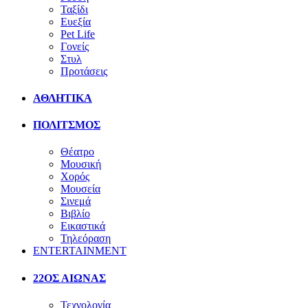
Ταξίδι
Ευεξία
Pet Life
Γονείς
Στυλ
Προτάσεις
ΑΘΛΗΤΙΚΑ
ΠΟΛΙΤΣΜΟΣ
Θέατρο
Μουσική
Χορός
Μουσεία
Σινεμά
Βιβλίο
Εικαστικά
Τηλεόραση
ENTERTAINMENT
22ΟΣ ΑΙΩΝΑΣ
Τεχνολογία