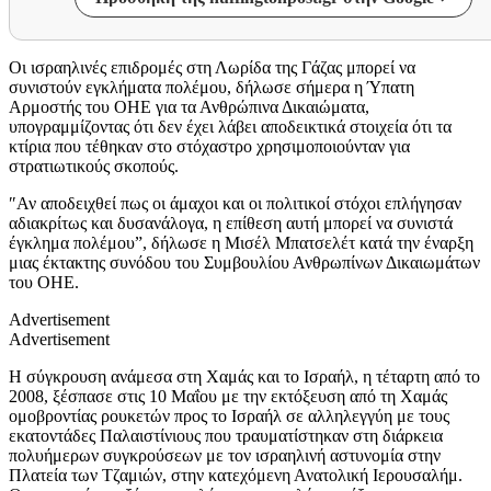
Οι ισραηλινές επιδρομές στη Λωρίδα της Γάζας μπορεί να
συνιστούν εγκλήματα πολέμου, δήλωσε σήμερα η Ύπατη
Αρμοστής του ΟΗΕ για τα Ανθρώπινα Δικαιώματα,
υπογραμμίζοντας ότι δεν έχει λάβει αποδεικτικά στοιχεία ότι τα
κτίρια που τέθηκαν στο στόχαστρο χρησιμοποιούνταν για
στρατιωτικούς σκοπούς.
″Αν αποδειχθεί πως οι άμαχοι και οι πολιτικοί στόχοι επλήγησαν
αδιακρίτως και δυσανάλογα, η επίθεση αυτή μπορεί να συνιστά
έγκλημα πολέμου”, δήλωσε η Μισέλ Μπατσελέτ κατά την έναρξη
μιας έκτακτης συνόδου του Συμβουλίου Ανθρωπίνων Δικαιωμάτων
του ΟΗΕ.
Advertisement
Advertisement
Η σύγκρουση ανάμεσα στη Χαμάς και το Ισραήλ, η τέταρτη από το
2008, ξέσπασε στις 10 Μαΐου με την εκτόξευση από τη Χαμάς
ομοβροντίας ρουκετών προς το Ισραήλ σε αλληλεγγύη με τους
εκατοντάδες Παλαιστίνιους που τραυματίστηκαν στη διάρκεια
πολυήμερων συγκρούσεων με τον ισραηλινή αστυνομία στην
Πλατεία των Τζαμιών, στην κατεχόμενη Ανατολική Ιερουσαλήμ.