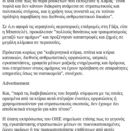
Η ίδια είπε πως τα πυρά ρουκετών που εκτόξευσε η Χαμάς ”είναι
τυφλά και δεν κάνουν διάκριση ανάμεσα σε στρατιωτικούς και
πολιτικούς στόχους, και η χρήση τους συνιστά ως εκ τούτου
πρόδηλη παραβίαση του διεθνούς ανθρωπιστικού δικαίου”.
Σε ό,τι αφορά τις ισραηλινές αεροπορικές επιδρομές στη Γάζα, είπε
η Μπατσελέτ, προκάλεσαν ”πολλούς θανάτους και τραυματισμούς
μεταξύ των αμάχων” και προξένησαν καταστροφές και ζημιές σε
μεγάλη κλίμακα σε περιουσίες.
Πρόκειται κυρίως για ”κυβερνητικά κτίρια, σπίτια και κτίρια
κατοικιών, διεθνείς ανθρωπιστικές οργανώσεις, ιατρικές
εγκαταστάσεις, γραφεία μέσων μαζικής ενημέρωσης και δρόμους
που επιτρέπουν στους αμάχους να έχουν πρόσβαση σε απαραίτητες
υπηρεσίες όπως τα νοσοκομεία”, συνέχισε.
Advertisement
Και, ”παρά τις διαβεβαιώσεις του Ισραήλ σύμφωνα με τις οποίες
ορισμένα από τα κτίρια αυτά στέγαζαν ένοπλες οργανώσεις ή
χρησιμοποιούνταν για στρατιωτικούς σκοπούς, δεν έχουμε δει
αποδεικτικά στοιχεία για κάτι τέτοιο”.
Η ύπατη εκπρόσωπος του ΟΗΕ σημείωσε επίσης πως το γεγονός
της εγκατάστασης στρατιωτικών μέσων σε πυκνοκατοικημένες
ζώνες αμάχων ή της πραγματοποίησης επιθέσεων από αυτές