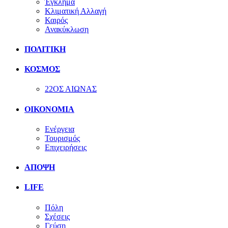
Έγκλημα
Κλιματική Αλλαγή
Καιρός
Ανακύκλωση
ΠΟΛΙΤΙΚΗ
ΚΟΣΜΟΣ
22ΟΣ ΑΙΩΝΑΣ
ΟΙΚΟΝΟΜΙΑ
Ενέργεια
Τουρισμός
Επιχειρήσεις
ΑΠΟΨΗ
LIFE
Πόλη
Σχέσεις
Γεύση