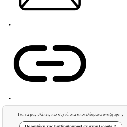
Για να μας βλέπεις πιο συχνά στα αποτελέσματα αναζήτησης
Προσθήκη της huffingtonpost.gr στην Google