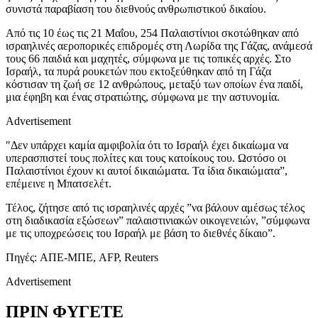
συνιστά παραβίαση του διεθνούς ανθρωπιστικού δικαίου.
Από τις 10 έως τις 21 Μαΐου, 254 Παλαιστίνιοι σκοτώθηκαν από
ισραηλινές αεροπορικές επιδρομές στη Λωρίδα της Γάζας, ανάμεσά
τους 66 παιδιά και μαχητές, σύμφωνα με τις τοπικές αρχές. Στο
Ισραήλ, τα πυρά ρουκετών που εκτοξεύθηκαν από τη Γάζα
κόστισαν τη ζωή σε 12 ανθρώπους, μεταξύ των οποίων ένα παιδί,
μια έφηβη και ένας στρατιώτης, σύμφωνα με την αστυνομία.
Advertisement
″Δεν υπάρχει καμία αμφιβολία ότι το Ισραήλ έχει δικαίωμα να
υπερασπιστεί τους πολίτες και τους κατοίκους του. Ωστόσο οι
Παλαιστίνιοι έχουν κι αυτοί δικαιώματα. Τα ίδια δικαιώματα”,
επέμεινε η Μπατσελέτ.
Τέλος, ζήτησε από τις ισραηλινές αρχές ”να βάλουν αμέσως τέλος
στη διαδικασία εξώσεων” παλαιστινιακών οικογενειών, ”σύμφωνα
με τις υποχρεώσεις του Ισραήλ με βάση το διεθνές δίκαιο”.
Πηγές: ΑΠΕ-ΜΠΕ, AFP, Reuters
Advertisement
ΠΡΙΝ ΦΥΓΕΤΕ