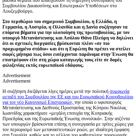
βασικά θέματα που απασχολούν τη σημερινή συνεδρίαση του
Συμβουλίου Δικαιοσύνης και Εσωτερικών Υποθέσεων στο
Λουξεμβούργο.
Στο περιθώριο του σημερινού Συμβουλίου, η Ελλάδα, η
Γερμανία, η Αυστρία, η Ολλανδία και η Δανία συζήτησαν τα
επόμενα βήματα για την υλοποίηση της πρωτοβουλίας, με τον
υπουργό Μετανάστευσης και Ασύλου Θάνο Πλεύρη να δηλώνει
ότι οι σχετικές διεργασίες βρίσκονται πλέον «σε πιο
προχωρημένο στάδιο» και ότι η Ευρώπη θα πρέπει να στείλει
σαφές μήνυμα πως όσοι εισέρχονται παράνομα στην Ένωση θα
επιστρέφουν είτε στη χώρα καταγωγής τους είτε σε δομές
φιλοξενίας εκτός ευρωπαϊκού εδάφους.
Advertisement
Advertisement
Η συζήτηση διεξάγεται λίγες ημέρες μετά την πολιτική
συμφωνία
μεταξύ του Συμβουλίου της ΕΕ και του Ευρωπαϊκού Κοινοβουλίου
για τον νέο Κανονισμό Επιστροφών,
την οποία ο υφυπουργός
Μετανάστευσης και Διεθνούς Προστασίας της Κύπρου Νικόλας
Ιωαννίδης χαρακτήρισε «μεγάλη επιτυχία της Κυπριακής
Προεδρίας και της Ευρωπαϊκής Ένωσης συνολικά». Στην ατζέντα
των υπουργών βρίσκονται επίσης η συνεργασία με τρίτες χώρες για
τον περιορισμό των μεταναστευτικών ροών, με ιδιαίτερη έμφαση
στη Σομαλία, καθώς και το μέλλον του καθεστώτος προσωρινής