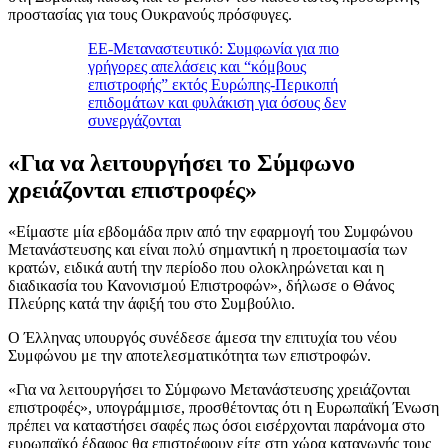
προστασίας για τους Ουκρανούς πρόσφυγες.
ΕΕ-Μεταναστευτικό: Συμφωνία για πιο
γρήγορες απελάσεις και “κόμβους
επιστροφής” εκτός Ευρώπης-Περικοπή
επιδομάτων και φυλάκιση για όσους δεν
συνεργάζονται
«Για να λειτουργήσει το Σύμφωνο
χρειάζονται επιστροφές»
«Είμαστε μία εβδομάδα πριν από την εφαρμογή του Συμφώνου
Μετανάστευσης και είναι πολύ σημαντική η προετοιμασία των
κρατών, ειδικά αυτή την περίοδο που ολοκληρώνεται και η
διαδικασία του Κανονισμού Επιστροφών», δήλωσε ο Θάνος
Πλεύρης κατά την άφιξή του στο Συμβούλιο.
Ο Έλληνας υπουργός συνέδεσε άμεσα την επιτυχία του νέου
Συμφώνου με την αποτελεσματικότητα των επιστροφών.
«Για να λειτουργήσει το Σύμφωνο Μετανάστευσης χρειάζονται
επιστροφές», υπογράμμισε, προσθέτοντας ότι η Ευρωπαϊκή Ένωση
πρέπει να καταστήσει σαφές πως όσοι εισέρχονται παράνομα στο
ευρωπαϊκό έδαφος θα επιστρέφουν είτε στη χώρα καταγωγής τους