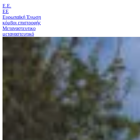
Ε.Ε.
ΕΕ
Ευρωπαϊκή Ένωση
κόμβοι επιστροφής
Μεταναστευτικο
μεταναστευτικό