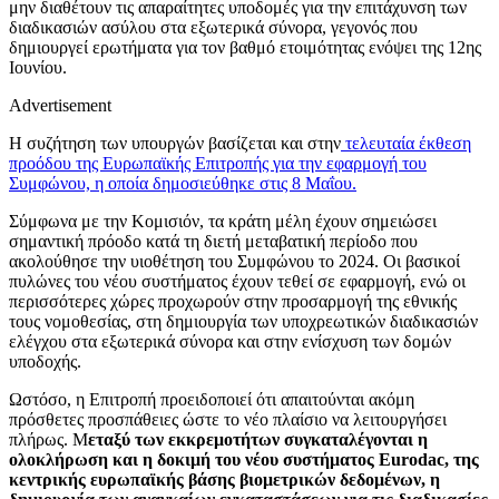
μην διαθέτουν τις απαραίτητες υποδομές για την επιτάχυνση των
διαδικασιών ασύλου στα εξωτερικά σύνορα, γεγονός που
δημιουργεί ερωτήματα για τον βαθμό ετοιμότητας ενόψει της 12ης
Ιουνίου.
Advertisement
Η συζήτηση των υπουργών βασίζεται και στην
τελευταία έκθεση
προόδου της Ευρωπαϊκής Επιτροπής για την εφαρμογή του
Συμφώνου, η οποία δημοσιεύθηκε στις 8 Μαΐου.
Σύμφωνα με την Κομισιόν, τα κράτη μέλη έχουν σημειώσει
σημαντική πρόοδο κατά τη διετή μεταβατική περίοδο που
ακολούθησε την υιοθέτηση του Συμφώνου το 2024. Οι βασικοί
πυλώνες του νέου συστήματος έχουν τεθεί σε εφαρμογή, ενώ οι
περισσότερες χώρες προχωρούν στην προσαρμογή της εθνικής
τους νομοθεσίας, στη δημιουργία των υποχρεωτικών διαδικασιών
ελέγχου στα εξωτερικά σύνορα και στην ενίσχυση των δομών
υποδοχής.
Ωστόσο, η Επιτροπή προειδοποιεί ότι απαιτούνται ακόμη
πρόσθετες προσπάθειες ώστε το νέο πλαίσιο να λειτουργήσει
πλήρως. Μ
εταξύ των εκκρεμοτήτων συγκαταλέγονται η
ολοκλήρωση και η δοκιμή του νέου συστήματος Eurodac, της
κεντρικής ευρωπαϊκής βάσης βιομετρικών δεδομένων, η