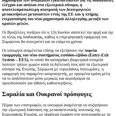
δημιουργία των αναγκαίων εγκαταστάσεων για τις διαδικασίες
ελέγχου και ασύλου στα εξωτερικά σύνορα, η
αποτελεσματικότερη αποτροπή των δευτερογενών
μετακινήσεων μεταναστών εντός της ΕΕ και η πλήρης
ενεργοποίηση του νέου μηχανισμού αλληλεγγύης μεταξύ των
κρατών μελών.
Οι Βρυξέλλες τονίζουν ότι η 12η Ιουνίου αποτελεί την αρχή και όχι
το τέλος της διαδικασίας, καθώς η επιχειρησιακή εφαρμογή του
Συμφώνου θα συνεχιστεί και τα επόμενα χρόνια.
Οι υπουργοί αναμένεται επίσης να εξετάσουν την
πορεία
εφαρμογής του νέου συστήματος εισόδου-εξόδου (Entry-Exit
System – EES),
το οποίο θα καταγράφει βιομετρικά στοιχεία
πολιτών τρίτων χωρών κατά τη διέλευσή τους από τα εξωτερικά
σύνορα της Ένωσης. Σύμφωνα με ευρωπαίους διπλωμάτες, η
εφαρμογή του παραμένει ανομοιογενής, με ορισμένα κράτη μέλη
να το αναπτύσσουν μόνο μερικώς και αεροδρόμια να
προειδοποιούν για πιθανές καθυστερήσεις.
Σομαλία και Ουκρανοί πρόσφυγες
Πέραν των επιστροφών, οι υπουργοί αναμένεται να συζητήσουν
την εξωτερική διάσταση της μεταναστευτικής πολιτικής της
Ευρωπαϊκής Ένωσης, με ιδιαίτερη έμφαση στη συνεργασία με τη