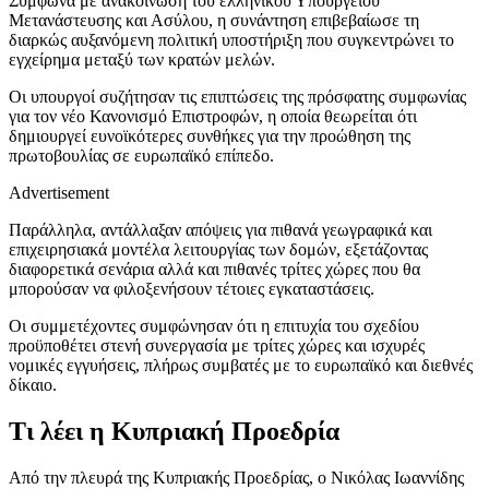
Σύμφωνα με ανακοίνωση του ελληνικού Υπουργείου
Μετανάστευσης και Ασύλου, η συνάντηση επιβεβαίωσε τη
διαρκώς αυξανόμενη πολιτική υποστήριξη που συγκεντρώνει το
εγχείρημα μεταξύ των κρατών μελών.
Οι υπουργοί συζήτησαν τις επιπτώσεις της πρόσφατης συμφωνίας
για τον νέο Κανονισμό Επιστροφών, η οποία θεωρείται ότι
δημιουργεί ευνοϊκότερες συνθήκες για την προώθηση της
πρωτοβουλίας σε ευρωπαϊκό επίπεδο.
Advertisement
Παράλληλα, αντάλλαξαν απόψεις για πιθανά γεωγραφικά και
επιχειρησιακά μοντέλα λειτουργίας των δομών, εξετάζοντας
διαφορετικά σενάρια αλλά και πιθανές τρίτες χώρες που θα
μπορούσαν να φιλοξενήσουν τέτοιες εγκαταστάσεις.
Οι συμμετέχοντες συμφώνησαν ότι η επιτυχία του σχεδίου
προϋποθέτει στενή συνεργασία με τρίτες χώρες και ισχυρές
νομικές εγγυήσεις, πλήρως συμβατές με το ευρωπαϊκό και διεθνές
δίκαιο.
Τι λέει η Κυπριακή Προεδρία
Από την πλευρά της Κυπριακής Προεδρίας, ο Νικόλας Ιωαννίδης