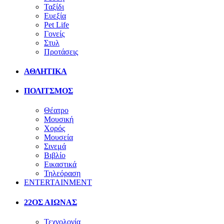
Ταξίδι
Ευεξία
Pet Life
Γονείς
Στυλ
Προτάσεις
ΑΘΛΗΤΙΚΑ
ΠΟΛΙΤΣΜΟΣ
Θέατρο
Μουσική
Χορός
Μουσεία
Σινεμά
Βιβλίο
Εικαστικά
Τηλεόραση
ENTERTAINMENT
22ΟΣ ΑΙΩΝΑΣ
Τεχνολογία