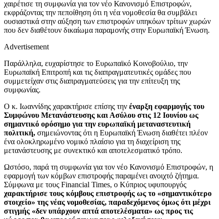
χαιρέτισε τη συμφωνία για τον νέο Κανονισμό Επιστροφών,
εκφράζοντας την πεποίθηση ότι η νέα νομοθεσία θα συμβάλει
ουσιαστικά στην αύξηση των επιστροφών υπηκόων τρίτων χωρών
που δεν διαθέτουν δικαίωμα παραμονής στην Ευρωπαϊκή Ένωση.
Advertisement
Παράλληλα, ευχαρίστησε το Ευρωπαϊκό Κοινοβούλιο, την
Ευρωπαϊκή Επιτροπή και τις διαπραγματευτικές ομάδες που
συμμετείχαν στις διαπραγματεύσεις για την επίτευξη της
συμφωνίας.
Ο κ. Ιωαννίδης χαρακτήρισε επίσης την
έναρξη εφαρμογής του
Συμφώνου Μετανάστευσης και Ασύλου στις 12 Ιουνίου ως
σημαντικό ορόσημο για την ευρωπαϊκή μεταναστευτική
πολιτική,
σημειώνοντας ότι η Ευρωπαϊκή Ένωση διαθέτει πλέον
ένα ολοκληρωμένο νομικό πλαίσιο για τη διαχείριση της
μετανάστευσης με συνεκτικό και αποτελεσματικό τρόπο.
Ωστόσο, παρά τη συμφωνία για τον νέο Κανονισμό Επιστροφών, η
εφαρμογή των κόμβων επιστροφής παραμένει ανοιχτό ζήτημα.
Σύμφωνα με τους Financial Times, ο Κύπριος υφυπουργός
χαρακτήρισε τους κόμβους επιστροφής ως το «σημαντικότερο
στοιχείο» της νέας νομοθεσίας, παραδεχόμενος όμως ότι μέχρι
στιγμής «δεν υπάρχουν απτά αποτελέσματα» ως προς τις