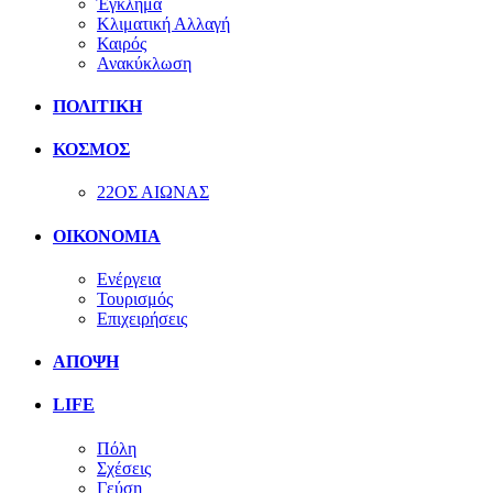
Έγκλημα
Κλιματική Αλλαγή
Καιρός
Ανακύκλωση
ΠΟΛΙΤΙΚΗ
ΚΟΣΜΟΣ
22ΟΣ ΑΙΩΝΑΣ
ΟΙΚΟΝΟΜΙΑ
Ενέργεια
Τουρισμός
Επιχειρήσεις
ΑΠΟΨΗ
LIFE
Πόλη
Σχέσεις
Γεύση