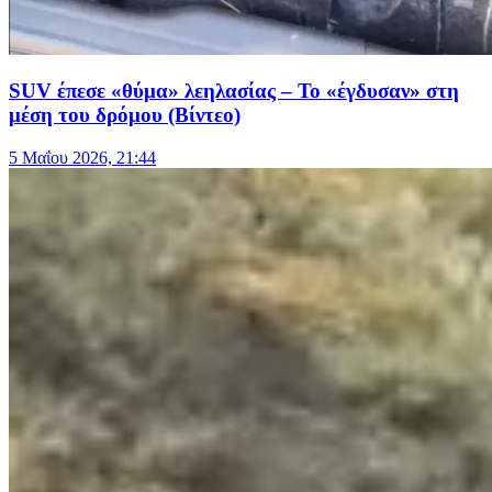
SUV έπεσε «θύμα» λεηλασίας – Το «έγδυσαν» στη
μέση του δρόμου (Βίντεο)
5 Μαΐου 2026, 21:44