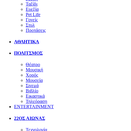
Ταξίδι
Ευεξία
Pet Life
Γονείς
Στυλ
Προτάσεις
ΑΘΛΗΤΙΚΑ
ΠΟΛΙΤΣΜΟΣ
Θέατρο
Μουσική
Χορός
Μουσεία
Σινεμά
Βιβλίο
Εικαστικά
Τηλεόραση
ENTERTAINMENT
22ΟΣ ΑΙΩΝΑΣ
Τεχνολογία