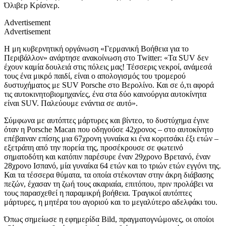
Όλιβερ Κρίσνερ.
Advertisement
Advertisement
Η μη κυβερνητική οργάνωση «Γερμανική Βοήθεια για το
Περιβάλλον» ανάρτησε ανακοίνωση στο Twitter: «Τα SUV δεν
έχουν καμία δουλειά στις πόλεις μας! Τέσσερις νεκροί, ανάμεσά
τους ένα μικρό παιδί, είναι ο απολογισμός του τρομερού
δυστυχήματος με SUV Porsche στο Βερολίνο. Και σε ό,τι αφορά
τις αυτοκινητοβιομηχανίες, ένα στα δύο καινούργια αυτοκίνητα
είναι SUV. Παλεύουμε ενάντια σε αυτό».
Σύμφωνα με αυτόπτες μάρτυρες και βίντεο, το δυστύχημα έγινε
όταν η Porsche Macan που οδηγούσε 42χρονος – στο αυτοκίνητο
επέβαιναν επίσης μια 67χρονη γυναίκα κι ένα κοριτσάκι έξι ετών –
εξετράπη από την πορεία της, προσέκρουσε σε φωτεινό
σηματοδότη και κατόπιν παρέσυρε έναν 29χρονο Βρετανό, έναν
28χρονο Ισπανό, μία γυναίκα 64 ετών και το τριών ετών εγγόνι της.
Και τα τέσσερα θύματα, τα οποία στέκονταν στην άκρη διάβασης
πεζών, έχασαν τη ζωή τους ακαριαία, επιτόπου, πριν προλάβει να
τους παρασχεθεί η παραμικρή βοήθεια. Τραγικοί αυτόπτες
μάρτυρες, η μητέρα του αγοριού και το μεγαλύτερο αδελφάκι του.
Όπως σημείωσε η εφημερίδα Bild, πραγματογνώμονες, οι οποίοι