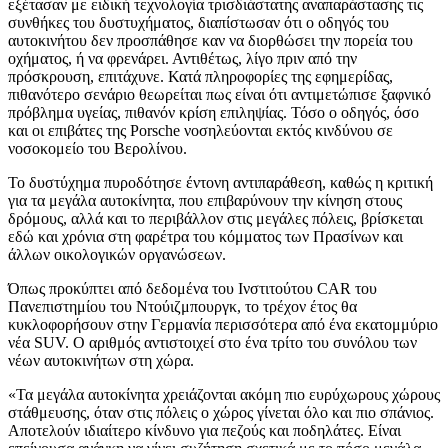
εξέτασαν με ειδική τεχνολογία τρισδιάστατης αναπαράστασης τις
συνθήκες του δυστυχήματος, διαπίστωσαν ότι ο οδηγός του
αυτοκινήτου δεν προσπάθησε καν να διορθώσει την πορεία του
οχήματος, ή να φρενάρει. Αντιθέτως, λίγο πριν από την
πρόσκρουση, επιτάχυνε. Κατά πληροφορίες της εφημερίδας,
πιθανότερο σενάριο θεωρείται πως είναι ότι αντιμετώπισε ξαφνικό
πρόβλημα υγείας, πιθανόν κρίση επιληψίας. Τόσο ο οδηγός, όσο
και οι επιβάτες της Porsche νοσηλεύονται εκτός κινδύνου σε
νοσοκομείο του Βερολίνου.
Το δυστύχημα πυροδότησε έντονη αντιπαράθεση, καθώς η κριτική
για τα μεγάλα αυτοκίνητα, που επιβαρύνουν την κίνηση στους
δρόμους, αλλά και το περιβάλλον στις μεγάλες πόλεις, βρίσκεται
εδώ και χρόνια στη φαρέτρα του κόμματος των Πρασίνων και
άλλων οικολογικών οργανώσεων.
Όπως προκύπτει από δεδομένα του Ινστιτούτου CAR του
Πανεπιστημίου του Ντούιζμπουργκ, το τρέχον έτος θα
κυκλοφορήσουν στην Γερμανία περισσότερα από ένα εκατομμύριο
νέα SUV. Ο αριθμός αντιστοιχεί στο ένα τρίτο του συνόλου των
νέων αυτοκινήτων στη χώρα.
«Τα μεγάλα αυτοκίνητα χρειάζονται ακόμη πιο ευρύχωρους χώρους
στάθμευσης, όταν στις πόλεις ο χώρος γίνεται όλο και πιο σπάνιος.
Αποτελούν ιδιαίτερο κίνδυνο για πεζούς και ποδηλάτες. Είναι