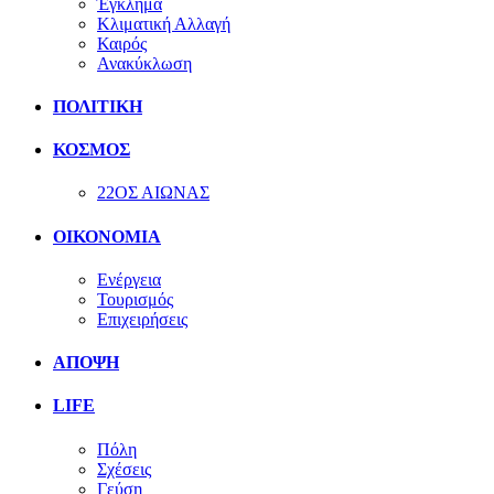
Έγκλημα
Κλιματική Αλλαγή
Καιρός
Ανακύκλωση
ΠΟΛΙΤΙΚΗ
ΚΟΣΜΟΣ
22ΟΣ ΑΙΩΝΑΣ
ΟΙΚΟΝΟΜΙΑ
Ενέργεια
Τουρισμός
Επιχειρήσεις
ΑΠΟΨΗ
LIFE
Πόλη
Σχέσεις
Γεύση