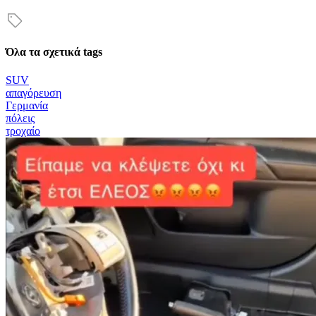
Όλα τα σχετικά tags
SUV
απαγόρευση
Γερμανία
πόλεις
τροχαίο