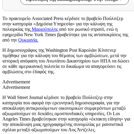
Το πρακτορείο Associated Press κέρδισε το βραβείο Πούλιτζερ
στην κατηγορία «Δημόσια Υπηρεσία» για την κάλυψη της
πολιορκίας της
Μαριούπολης
από τον ρωσικό στρατό, ενώ η
εφημερίδα New York Times βραβεύτηκε για τις ανταποκρίσεις της
από την
Ουκρανία.
Η δημοσιογράφος της Washington Post Καρολάιν Κίτσενερ
τιμήθηκε για την κάλυψη του θέματος των αμβλώσεων, μετά την
ιστορική απόφαση του Ανωτάτου Δικαστηρίου των ΗΠΑ να δώσει
σε κάθε αμερικανική πολιτεία το δικαίωμα να απαγορεύσει τις
αμβλώσεις στο έδαφός της.
Advertisement
Advertisement
Η Wall Street Journal κέρδισε το βραβείο Πούλιτζερ στην
κατηγορία που αφορά την ερευνητική δημοσιογραφία, για την
αποκάλυψη αντικρουόμενων οικονομικών συμφερόντων μεταξύ
αξιωματούχων σε δεκάδες ομοσπονδιακές υπηρεσίες. Οι Los
Angeles Times βραβεύτηκαν στην κατηγορία «έκτακτη είδηση» για
την αποκάλυψη μιας ηχογραφημένης συνομιλίας με ρατσιστικά
σχόλια μεταξύ αξιωματούχων του Λος Άντζελες.