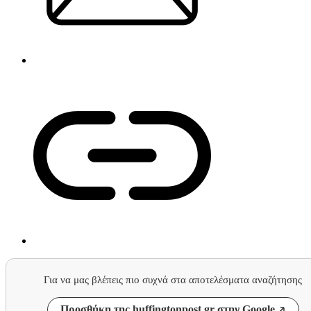
Για να μας βλέπεις πιο συχνά στα αποτελέσματα αναζήτησης
Προσθήκη της huffingtonpost.gr στην Google