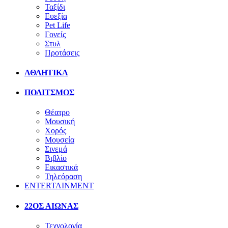
Ταξίδι
Ευεξία
Pet Life
Γονείς
Στυλ
Προτάσεις
ΑΘΛΗΤΙΚΑ
ΠΟΛΙΤΣΜΟΣ
Θέατρο
Μουσική
Χορός
Μουσεία
Σινεμά
Βιβλίο
Εικαστικά
Τηλεόραση
ENTERTAINMENT
22ΟΣ ΑΙΩΝΑΣ
Τεχνολογία