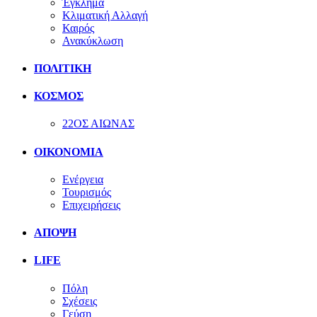
Έγκλημα
Κλιματική Αλλαγή
Καιρός
Ανακύκλωση
ΠΟΛΙΤΙΚΗ
ΚΟΣΜΟΣ
22ΟΣ ΑΙΩΝΑΣ
ΟΙΚΟΝΟΜΙΑ
Ενέργεια
Τουρισμός
Επιχειρήσεις
ΑΠΟΨΗ
LIFE
Πόλη
Σχέσεις
Γεύση