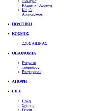
Έγκλημα
Κλιματική Αλλαγή
Καιρός
Ανακύκλωση
ΠΟΛΙΤΙΚΗ
ΚΟΣΜΟΣ
22ΟΣ ΑΙΩΝΑΣ
ΟΙΚΟΝΟΜΙΑ
Ενέργεια
Τουρισμός
Επιχειρήσεις
ΑΠΟΨΗ
LIFE
Πόλη
Σχέσεις
Γεύση