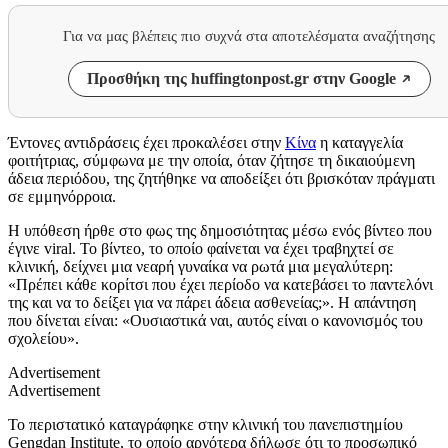
Για να μας βλέπεις πιο συχνά στα αποτελέσματα αναζήτησης
Προσθήκη της huffingtonpost.gr στην Google
Έντονες αντιδράσεις έχει προκαλέσει στην
Κίνα
η καταγγελία
φοιτήτριας, σύμφωνα με την οποία, όταν ζήτησε τη δικαιούμενη
άδεια περιόδου, της ζητήθηκε να αποδείξει ότι βρισκόταν πράγματι
σε εμμηνόρροια.
Η υπόθεση ήρθε στο φως της δημοσιότητας μέσω ενός βίντεο που
έγινε viral. Το βίντεο, το οποίο φαίνεται να έχει τραβηχτεί σε
κλινική, δείχνει μια νεαρή γυναίκα να ρωτά μια μεγαλύτερη:
«Πρέπει κάθε κορίτσι που έχει περίοδο να κατεβάσει το παντελόνι
της και να το δείξει για να πάρει άδεια ασθενείας;». Η απάντηση
που δίνεται είναι: «Ουσιαστικά ναι, αυτός είναι ο κανονισμός του
σχολείου».
Advertisement
Advertisement
Το περιστατικό καταγράφηκε στην κλινική του πανεπιστημίου
Gengdan Institute, το οποίο αργότερα δήλωσε ότι το προσωπικό