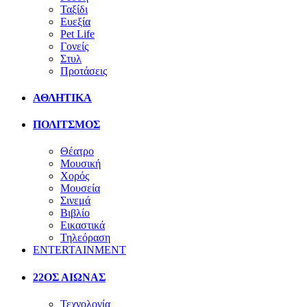
Ταξίδι
Ευεξία
Pet Life
Γονείς
Στυλ
Προτάσεις
ΑΘΛΗΤΙΚΑ
ΠΟΛΙΤΣΜΟΣ
Θέατρο
Μουσική
Χορός
Μουσεία
Σινεμά
Βιβλίο
Εικαστικά
Τηλεόραση
ENTERTAINMENT
22ΟΣ ΑΙΩΝΑΣ
Τεχνολογία