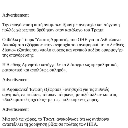
Advertisement
Την απαγόρευση αυτή αντιμετωπίζουν με ανησυχία και σύγχυση
πολλές χώρες που βρέθηκαν στον κατάλογο του Τραμπ.
Ο Φόλκερ Τουρκ Ύπατος Αρμοστής του ΟΗΕ για τα Ανθρώπινα
Δικαιώματα εξέφρασε «την ανησυχία του αναφορικά με το διεθνές
δίκαιο» εξαιτίας του «πολύ ευρέος και γενικού πεδίου εφαρμογής»
της απαγόρευσης.
Η Διεθνής Αμνηστία κατήγγειλε το διάταγμα ως «μεροληπτικό,
ρατσιστικό και απολύτως σκληρό».
Advertisement
Η Αφρικανική Ένωση εξέφρασε «ανησυχία για τις πιθανές
αρνητικές επιπτώσεις τέτοιων μέτρων», μεταξύ άλλων και στις
«διπλωματικές σχέσεις» με τις εμπλεκόμενες χώρες.
Advertisement
Μία από τις χώρες, το Τσαντ, ανακοίνωσε ότι ως αντίποινα
αναστέλλει τη χορήγηση βίζας σε πολίτες των ΗΠΑ.