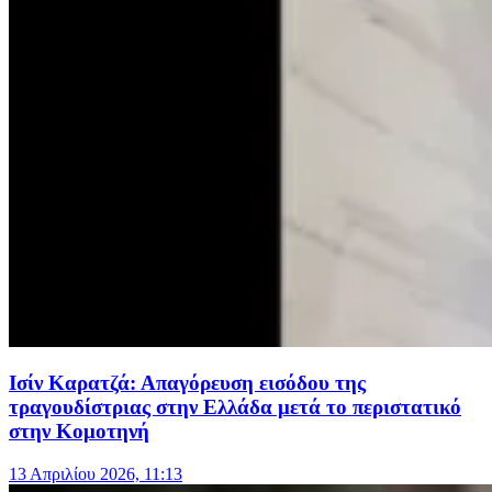
Ισίν Καρατζά: Απαγόρευση εισόδου της
τραγουδίστριας στην Ελλάδα μετά το περιστατικό
στην Κομοτηνή
13 Απριλίου 2026, 11:13