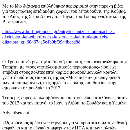
Με το ίδιο διάταγμα επιβλήθηκαν περιορισμοί στην παροχή βίζας
για τους πολίτες επτά ακόμη χωρών: του Μπουρούντι, της Κούβας,
του Λάος, της Σιέρα Λεόνε, του Τόγκο, του Τουρκμενιστάν και της
Βενεζουέλας.
https://www.huffingtonpost.gr/entry/los-antzeles-odomachies-
diadeloton-kai-ethnofroeras-kevernetes-kalifornia-praxeis-
diktatora_gr_684674a5e4b0bf9944bcad8d
Ο Τραμπ συνέκρινε την απόφασή του αυτή, που ανακοινώθηκε την
Τετάρτη, με «τους αποτελεσματικούς περιορισμούς» που είχε
επιβάλει στους πολίτες επτά κυρίως μουσουλμανικών κρατών,
γνωστή από τους επικριτές της ως «Muslim ban» (η απαγόρευση
των μουσουλμάνων), στις αρχές της πρώτης του θητείας στην
αμερικανική προεδρία, το 2017.
Τέσσερις χώρες περιλαμβάνονται και στους δύο καταλόγους, αυτόν
του 2017 και τον φετινό: το Ιράν, η Λιβύη, το Σουδάν και η Υεμένη.
Advertisement
«Ως πρόεδρος πρέπει να ενεργήσω για να προστατεύσω την εθνική
ασφάλεια και το εθνικό συμφέρον των ΗΠΑ και των πολιτών