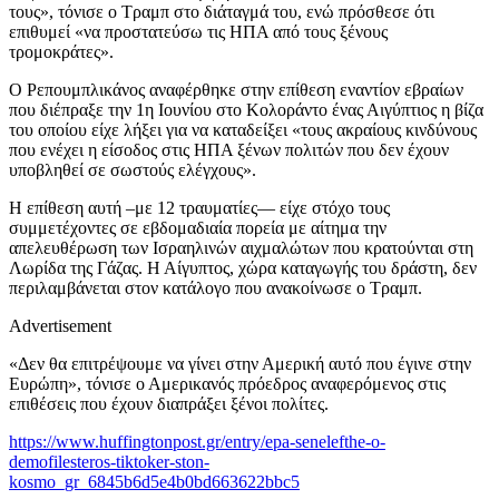
τους», τόνισε ο Τραμπ στο διάταγμά του, ενώ πρόσθεσε ότι
επιθυμεί «να προστατεύσω τις ΗΠΑ από τους ξένους
τρομοκράτες».
Ο Ρεπουμπλικάνος αναφέρθηκε στην επίθεση εναντίον εβραίων
που διέπραξε την 1η Ιουνίου στο Κολοράντο ένας Αιγύπτιος η βίζα
του οποίου είχε λήξει για να καταδείξει «τους ακραίους κινδύνους
που ενέχει η είσοδος στις ΗΠΑ ξένων πολιτών που δεν έχουν
υποβληθεί σε σωστούς ελέγχους».
Η επίθεση αυτή –με 12 τραυματίες― είχε στόχο τους
συμμετέχοντες σε εβδομαδιαία πορεία με αίτημα την
απελευθέρωση των Ισραηλινών αιχμαλώτων που κρατούνται στη
Λωρίδα της Γάζας. Η Αίγυπτος, χώρα καταγωγής του δράστη, δεν
περιλαμβάνεται στον κατάλογο που ανακοίνωσε ο Τραμπ.
Advertisement
«Δεν θα επιτρέψουμε να γίνει στην Αμερική αυτό που έγινε στην
Ευρώπη», τόνισε ο Αμερικανός πρόεδρος αναφερόμενος στις
επιθέσεις που έχουν διαπράξει ξένοι πολίτες.
https://www.huffingtonpost.gr/entry/epa-senelefthe-o-
demofilesteros-tiktoker-ston-
kosmo_gr_6845b6d5e4b0bd663622bbc5