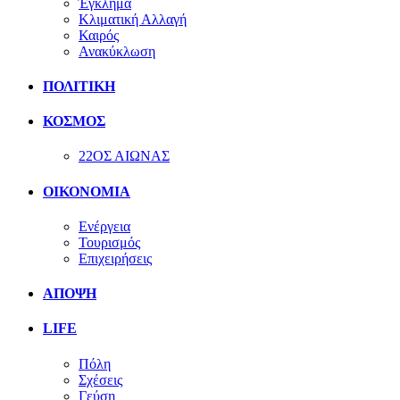
Έγκλημα
Κλιματική Αλλαγή
Καιρός
Ανακύκλωση
ΠΟΛΙΤΙΚΗ
ΚΟΣΜΟΣ
22ΟΣ ΑΙΩΝΑΣ
ΟΙΚΟΝΟΜΙΑ
Ενέργεια
Τουρισμός
Επιχειρήσεις
ΑΠΟΨΗ
LIFE
Πόλη
Σχέσεις
Γεύση