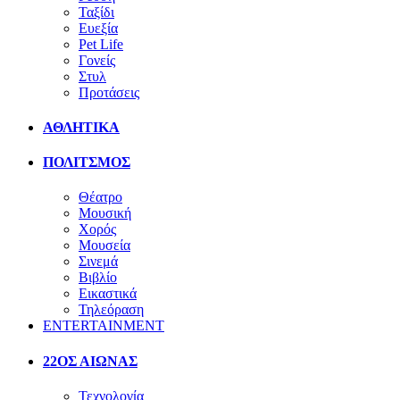
Ταξίδι
Ευεξία
Pet Life
Γονείς
Στυλ
Προτάσεις
ΑΘΛΗΤΙΚΑ
ΠΟΛΙΤΣΜΟΣ
Θέατρο
Μουσική
Χορός
Μουσεία
Σινεμά
Βιβλίο
Εικαστικά
Τηλεόραση
ENTERTAINMENT
22ΟΣ ΑΙΩΝΑΣ
Τεχνολογία