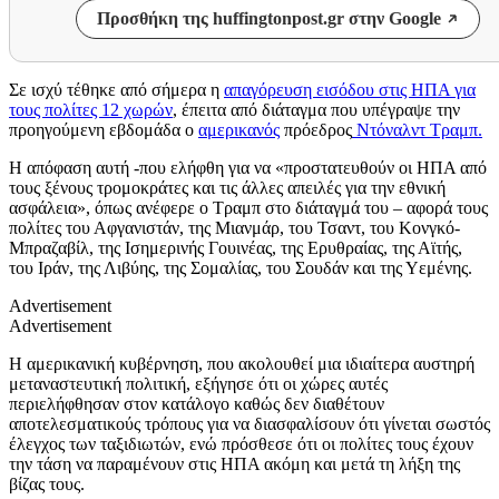
Προσθήκη της huffingtonpost.gr στην Google
Σε ισχύ τέθηκε από σήμερα η
απαγόρευση εισόδου στις ΗΠΑ για
τους πολίτες 12 χωρών
, έπειτα από διάταγμα που υπέγραψε την
προηγούμενη εβδομάδα ο
αμερικανός
πρόεδρος
Ντόναλντ Τραμπ.
Η απόφαση αυτή -που ελήφθη για να «προστατευθούν οι ΗΠΑ από
τους ξένους τρομοκράτες και τις άλλες απειλές για την εθνική
ασφάλεια», όπως ανέφερε ο Τραμπ στο διάταγμά του – αφορά τους
πολίτες του Αφγανιστάν, της Μιανμάρ, του Τσαντ, του Κονγκό-
Μπραζαβίλ, της Ισημερινής Γουινέας, της Ερυθραίας, της Αϊτής,
του Ιράν, της Λιβύης, της Σομαλίας, του Σουδάν και της Υεμένης.
Advertisement
Advertisement
Η αμερικανική κυβέρνηση, που ακολουθεί μια ιδιαίτερα αυστηρή
μεταναστευτική πολιτική, εξήγησε ότι οι χώρες αυτές
περιελήφθησαν στον κατάλογο καθώς δεν διαθέτουν
αποτελεσματικούς τρόπους για να διασφαλίσουν ότι γίνεται σωστός
έλεγχος των ταξιδιωτών, ενώ πρόσθεσε ότι οι πολίτες τους έχουν
την τάση να παραμένουν στις ΗΠΑ ακόμη και μετά τη λήξη της
βίζας τους.