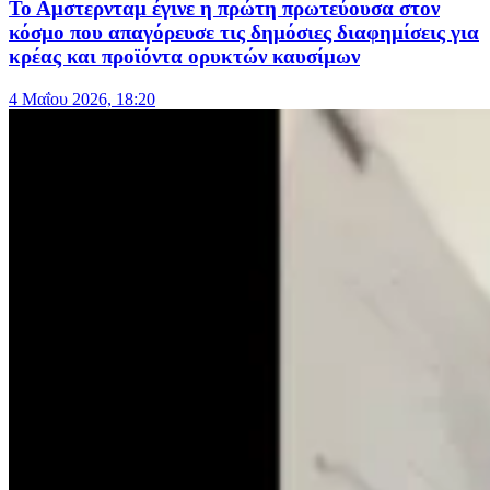
Το Αμστερνταμ έγινε η πρώτη πρωτεύουσα στον
κόσμο που απαγόρευσε τις δημόσιες διαφημίσεις για
κρέας και προϊόντα ορυκτών καυσίμων
4 Μαΐου 2026, 18:20