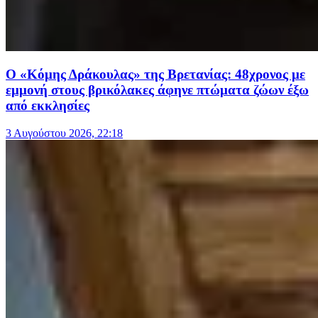
Ο «Κόμης Δράκουλας» της Βρετανίας: 48χρονος με
εμμονή στους βρικόλακες άφηνε πτώματα ζώων έξω
από εκκλησίες
3 Αυγούστου 2026, 22:18