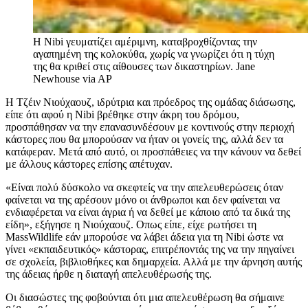
Η Nibi γευματίζει αμέριμνη, καταβροχθίζοντας την
αγαπημένη της κολοκύθα, χωρίς να γνωρίζει ότι η τύχη
της θα κριθεί στις αίθουσες των δικαστηρίων.
Jane
Newhouse via AP
Η Τζέιν Νιούχαουζ, ιδρύτρια και πρόεδρος της ομάδας διάσωσης,
είπε ότι αφού η Nibi βρέθηκε στην άκρη του δρόμου,
προσπάθησαν να την επανασυνδέσουν με κοντινούς στην περιοχή
κάστορες που θα μπορούσαν να ήταν οι γονείς της, αλλά δεν τα
κατάφεραν. Μετά από αυτό, οι προσπάθειες να την κάνουν να δεθεί
με άλλους κάστορες επίσης απέτυχαν.
«Είναι πολύ δύσκολο να σκεφτείς να την απελευθερώσεις όταν
φαίνεται να της αρέσουν μόνο οι άνθρωποι και δεν φαίνεται να
ενδιαφέρεται να είναι άγρια ή να δεθεί με κάποιο από τα δικά της
είδη», εξήγησε η Νιούχαουζ. Οπως είπε, είχε ρωτήσει τη
MassWildlife εάν μπορούσε να λάβει άδεια για τη Nibi ώστε να
γίνει «εκπαιδευτικός» κάστορας, επιτρέποντάς της να την πηγαίνει
σε σχολεία, βιβλιοθήκες και δημαρχεία. Αλλά με την άρνηση αυτής
της άδειας ήρθε η διαταγή απελευθέρωσής της.
Οι διασώστες της φοβούνται ότι μια απελευθέρωση θα σήμαινε