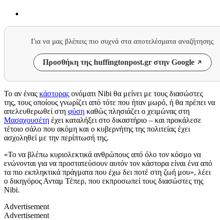
Για να μας βλέπεις πιο συχνά στα αποτελέσματα αναζήτησης
Προσθήκη της huffingtonpost.gr στην Google
Το αν ένας
κάστορας
ονόματι Nibi θα μείνει με τους διασώστες
της, τους οποίους γνωρίζει από τότε που ήταν μωρό, ή θα πρέπει να
απελευθερωθεί στη
φύση
καθώς πλησιάζει ο χειμώνας στη
Μασαχουσέτη
έχει καταλήξει στο δικαστήριο – και προκάλεσε
τέτοιο σάλο που ακόμη και ο κυβερνήτης της πολιτείας έχει
ασχοληθεί με την περίπτωσή της.
«Το να βλέπω κυριολεκτικά ανθρώπους από όλο τον κόσμο να
ενώνονται για να προστατεύσουν αυτόν τον κάστορα είναι ένα από
τα πιο εκπληκτικά πράγματα που έχω δει ποτέ στη ζωή μου», λέει
ο δικηγόρος Ανταμ Τέπερ, που εκπροσωπεί τους διασώστες της
Nibi.
Advertisement
Advertisement