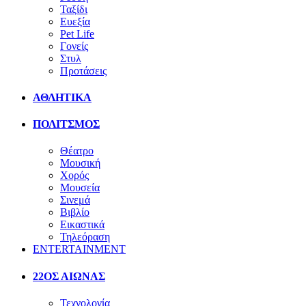
Ταξίδι
Ευεξία
Pet Life
Γονείς
Στυλ
Προτάσεις
ΑΘΛΗΤΙΚΑ
ΠΟΛΙΤΣΜΟΣ
Θέατρο
Μουσική
Χορός
Μουσεία
Σινεμά
Βιβλίο
Εικαστικά
Τηλεόραση
ENTERTAINMENT
22ΟΣ ΑΙΩΝΑΣ
Τεχνολογία