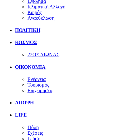
Έγκλημα
Κλιματική Αλλαγή
Καιρός
Ανακύκλωση
ΠΟΛΙΤΙΚΗ
ΚΟΣΜΟΣ
22ΟΣ ΑΙΩΝΑΣ
ΟΙΚΟΝΟΜΙΑ
Ενέργεια
Τουρισμός
Επιχειρήσεις
ΑΠΟΨΗ
LIFE
Πόλη
Σχέσεις
Γεύση