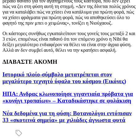
βέβαιο θάνατο για τον αγαπημένους τους κάστορα, που δεν ξέρει
πώς να ζει στη φύση αυτή τη στιγμή. «Δεν της δίνεται πολύς χρόνος
για να καταλάβει πώς να χτίσει ένα κατάλυμα για πρώτη φορά, πώς
να χτίσει φράγματα για πρώτη φορά, πώς να αποθηκεύσει όλο το
φαγητό της πριν μπει ο χειμώνας», τονίζει η Νιούχαουζ.
Οι κάστορες συνήθως εγκαταλείπουν τους γονείς τους μεταξύ 2 και
3 ετών, επομένως είναι πιθανό ότι τον επόμενο χρόνο η Nibi θα
δείξει μεγαλύτερο ενδιαφέρον να θέλει να είναι στην άγρια φύση.
Αλλά αν δεν συμβεί αυτό, θέλει να την κρατήσει ασφαλή.
ΔΙΑΒΑΣΤΕ ΑΚΟΜΗ
Ιστορικό πλοίο-σύμβολο μετατρέπεται στον
μεγαλύτερο τεχνητό ύφαλο του κόσμου (Εικόνες)
ΗΠΑ: Ανδρας κλωνοποίησε γιγαντιαία πρόβατα για
«κυνήγι τροπαίων» – Καταδικάστηκε σε φυλάκιση
Νέα δεδομένα για τη φύση: Βοτανολόγοι εντόπισαν
33 «σκοτεινά σημεία» με χιλιάδες άγνωστα φυτά