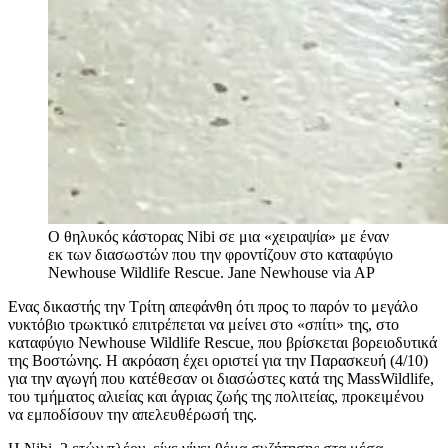
Ο θηλυκός κάστορας Nibi σε μια «χειραψία» με έναν
εκ των διασωστών που την φροντίζουν στο καταφύγιο
Newhouse Wildlife Rescue.
Jane Newhouse via AP
Ενας δικαστής την Τρίτη απεφάνθη ότι προς το παρόν το μεγάλο
νυκτόβιο τρωκτικό επιτρέπεται να μείνει στο «σπίτι» της, στο
καταφύγιο Newhouse Wildlife Rescue, που βρίσκεται βορειοδυτικά
της Βοστώνης. Η ακρόαση έχει οριστεί για την Παρασκευή (4/10)
για την αγωγή που κατέθεσαν οι διασώστες κατά της MassWildlife,
του τμήματος αλιείας και άγριας ζωής της πολιτείας, προκειμένου
να εμποδίσουν την απελευθέρωσή της.