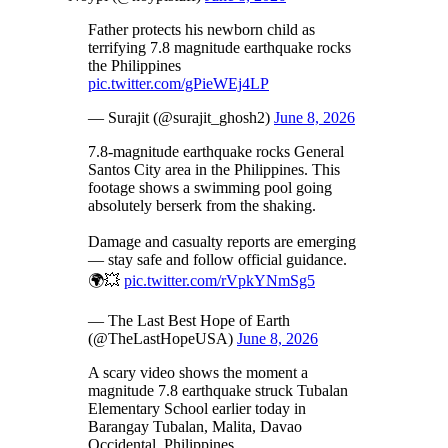
Father protects his newborn child as
terrifying 7.8 magnitude earthquake rocks
the Philippines
pic.twitter.com/gPieWEj4LP
— Surajit (@surajit_ghosh2)
June 8, 2026
7.8-magnitude earthquake rocks General
Santos City area in the Philippines. This
footage shows a swimming pool going
absolutely berserk from the shaking.
Damage and casualty reports are emerging
— stay safe and follow official guidance.
🌍💥
pic.twitter.com/rVpkYNmSg5
— The Last Best Hope of Earth
(@TheLastHopeUSA)
June 8, 2026
A scary video shows the moment a
magnitude 7.8 earthquake struck Tubalan
Elementary School earlier today in
Barangay Tubalan, Malita, Davao
Occidental, Philippines.