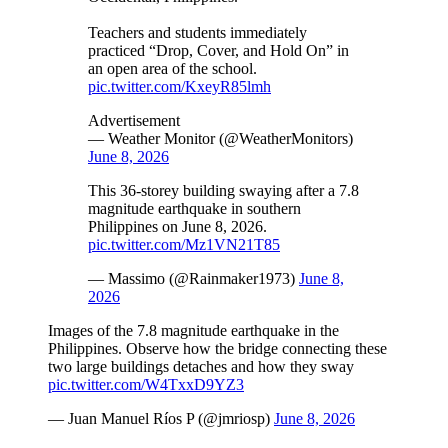
Teachers and students immediately
practiced “Drop, Cover, and Hold On” in
an open area of the school.
pic.twitter.com/KxeyR85lmh
Advertisement
— Weather Monitor (@WeatherMonitors)
June 8, 2026
This 36-storey building swaying after a 7.8
magnitude earthquake in southern
Philippines on June 8, 2026.
pic.twitter.com/Mz1VN21T85
— Massimo (@Rainmaker1973)
June 8,
2026
Images of the 7.8 magnitude earthquake in the
Philippines. Observe how the bridge connecting these
two large buildings detaches and how they sway
pic.twitter.com/W4TxxD9YZ3
— Juan Manuel Ríos P (@jmriosp)
June 8, 2026