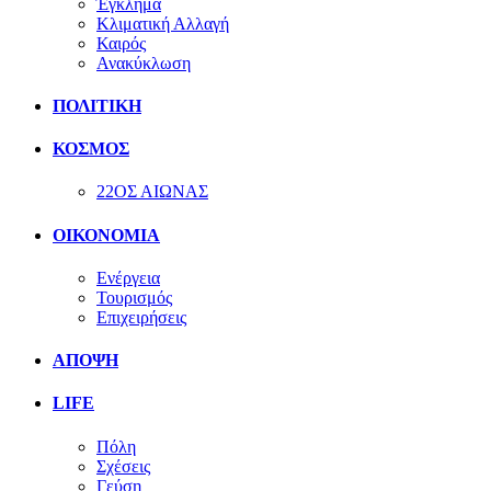
Έγκλημα
Κλιματική Αλλαγή
Καιρός
Ανακύκλωση
ΠΟΛΙΤΙΚΗ
ΚΟΣΜΟΣ
22ΟΣ ΑΙΩΝΑΣ
ΟΙΚΟΝΟΜΙΑ
Ενέργεια
Τουρισμός
Επιχειρήσεις
ΑΠΟΨΗ
LIFE
Πόλη
Σχέσεις
Γεύση