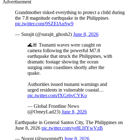
Advertisement
Grandmother risked everything to protect a child during
the 7.8 magnitude earthquake in the Philippines
pic.twitter.com/9SZElAqSw9
— Surajit (@surajit_ghosh2)
June 8, 2026
🌊🚨 Tsunami waves were caught on
camera following the powerful M7.8
earthquake that struck the Philippines, with
dramatic footage showing the ocean
surging onto coastlines shortly after the
quake.
Authorities issued tsunami warnings and
urged residents in vulnerable coastal…
pic.twitter.com/fXGr6vCYKo
— Global Frontline News
(@OmeyLad23)
June 8, 2026
Earthquake in General Santos City, The Philippines on
June 8, 2026
pic.twitter.com/ye8LHYwVzB
— Noypi (@noypistuff)
June 8, 2026