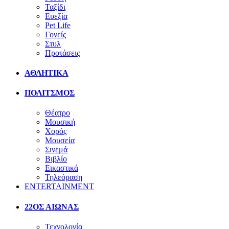
Ταξίδι
Ευεξία
Pet Life
Γονείς
Στυλ
Προτάσεις
ΑΘΛΗΤΙΚΑ
ΠΟΛΙΤΣΜΟΣ
Θέατρο
Μουσική
Χορός
Μουσεία
Σινεμά
Βιβλίο
Εικαστικά
Τηλεόραση
ENTERTAINMENT
22ΟΣ ΑΙΩΝΑΣ
Τεχνολογία