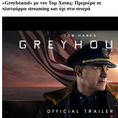
«Greyhound» με τον Τομ Χανκς: Πρεμιέρα σε
πλατφόρμα streaming και όχι στα σινεμά