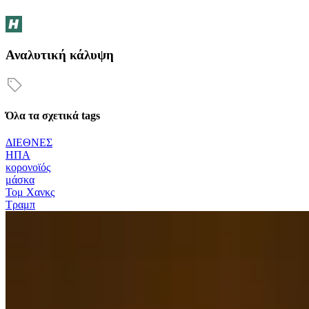
Αναλυτική κάλυψη
Όλα τα σχετικά tags
ΔΙΕΘΝΕΣ
ΗΠΑ
κορονοϊός
μάσκα
Τομ Χανκς
Τραμπ