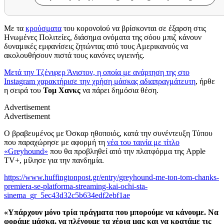
Με τα
κρούσματα
του κορονοϊού να βρίσκονται σε έξαρση στις
Ηνωμένες Πολιτείες, διάσημα ονόματα της σόου μπιζ κάνουν
δυναμικές εμφανίσεις ζητώντας από τους Αμερικανούς να
ακολουθήσουν πιστά τους κανόνες υγιεινής.
Μετά την Τζένιφερ Άνιστον, η οποία με ανάρτηση της στο
Instagram χαρακτήρισε την χρήση μάσκας αδιαπραγμάτευτη
, ήρθε
η σειρά του
Τομ Χανκς
να πάρει δημόσια θέση.
Advertisement
Advertisement
Ο βραβευμένος με Όσκαρ ηθοποιός, κατά την συνέντευξη Τύπου
που παραχώρησε με αφορμή τη
νέα του ταινία με τίτλο
«Greyhound»
που θα προβληθεί από την πλατφόρμα της Apple
TV+, μίλησε για την πανδημία.
https://www.huffingtonpost.gr/entry/greyhound-me-ton-tom-chanks-
premiera-se-platforma-streaming-kai-ochi-sta-
sinema_gr_5ec43d32c5b634edf2ebf1ae
«Υπάρχουν μόνο τρία πράγματα που μπορούμε να κάνουμε. Να
φοράμε μάσκα, να πλένουμε τα χέρια μας και να κρατάμε τις