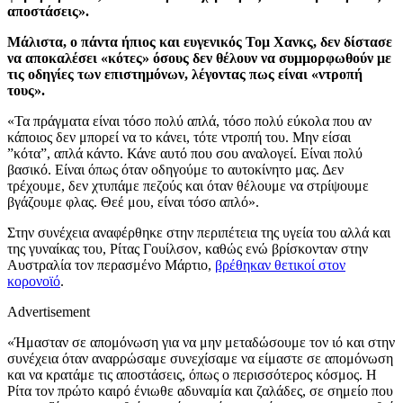
αποστάσεις».
Μάλιστα, ο πάντα ήπιος και ευγενικός Τομ Χανκς, δεν δίστασε
να αποκαλέσει «κότες» όσους δεν θέλουν να συμμορφωθούν με
τις οδηγίες των επιστημόνων, λέγοντας πως είναι «ντροπή
τους».
«Τα πράγματα είναι τόσο πολύ απλά, τόσο πολύ εύκολα που αν
κάποιος δεν μπορεί να το κάνει, τότε ντροπή του. Μην είσαι
”κότα”, απλά κάντο. Κάνε αυτό που σου αναλογεί. Είναι πολύ
βασικό. Είναι όπως όταν οδηγούμε το αυτοκίνητο μας. Δεν
τρέχουμε, δεν χτυπάμε πεζούς και όταν θέλουμε να στρίψουμε
βγάζουμε φλας. Θεέ μου, είναι τόσο απλό».
Στην συνέχεια αναφέρθηκε στην περιπέτεια της υγεία του αλλά και
της γυναίκας του, Ρίτας Γουίλσον, καθώς ενώ βρίσκονταν στην
Αυστραλία τον περασμένο Μάρτιο,
βρέθηκαν θετικοί στον
κορονοϊό
.
Advertisement
«Ήμασταν σε απομόνωση για να μην μεταδώσουμε τον ιό και στην
συνέχεια όταν αναρρώσαμε συνεχίσαμε να είμαστε σε απομόνωση
και να κρατάμε τις αποστάσεις, όπως ο περισσότερος κόσμος. Η
Ρίτα τον πρώτο καιρό ένιωθε αδυναμία και ζαλάδες, σε σημείο που