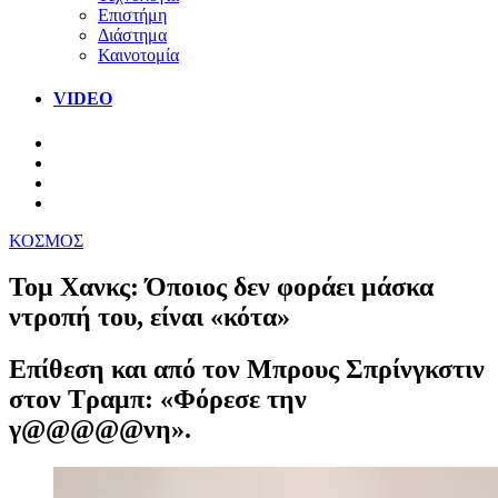
Επιστήμη
Διάστημα
Καινοτομία
VIDEO
ΚΟΣΜΟΣ
Τομ Χανκς: Όποιος δεν φοράει μάσκα
ντροπή του, είναι «κότα»
Επίθεση και από τον Μπρους Σπρίνγκστιν
στον Τραμπ: «Φόρεσε την
γ@@@@@νη».