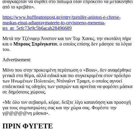
αναγκαζόταν να συρθεί στο πάτωμα όταν επρόκειτο να μετακινηθεί
από το κρεβάτι».
https://www.huffingtonpost.gr/entry/tzenifer-aniston-e-chrese-
maskas-einai-adiapraymateete-to-oryismeno-menema-
tes_gr_5efc73e9c5b6acab28496689
Μετά την Τζένιφερ Άνιστον και τον Τομ Χανκς, την σκυτάλη πήρε
και ο
Μπρους Σπρίνγκστιν
, ο οποίος επίσης δεν μάσησε τα λόγια
του.
Advertisement
Μόνο που στην προκειμένη περίπτωση ο «Boss», δεν αναφέρθηκε
γενικά στο θέμα, αλλά ειδικά και πιο συγκεκριμένα στον πρόεδρο
των Ηνωμένων Πολιτειών, Ντόναλντ Τραμπ, ο οποίος αγνοεί
επιδεικτικά τις οδηγίες των γιατρών και αρνείται να φορέσει μάσκα
σε δημόσιους χώρους.
«Με όλο τον σεβασμό, κύριε, δείξτε λίγο κατανόηση και προσοχή
για τους συμπατριώτες σας και την χώρα σας. Φορέστε την
γ@@@@@νη μάσκα».
ΠΡΙΝ ΦΥΓΕΤΕ