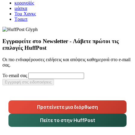
κορονοϊός
μάσκα
Τομ Χανκς
Τραμπ
Εγγραφείτε στο Newsletter - Λάβετε πρώτοι τις
επιλογές HuffPost
Οι πιο ενδιαφέρουσες ειδήσεις και απόψεις καθημερινά στο e-mail
σας.
Το email σας
Εγγραφή στις ειδοποιήσεις
Προτείνετε μια διόρθωση
Πείτε το στην HuffPost