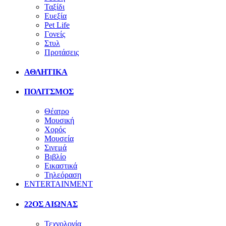
Ταξίδι
Ευεξία
Pet Life
Γονείς
Στυλ
Προτάσεις
ΑΘΛΗΤΙΚΑ
ΠΟΛΙΤΣΜΟΣ
Θέατρο
Μουσική
Χορός
Μουσεία
Σινεμά
Βιβλίο
Εικαστικά
Τηλεόραση
ENTERTAINMENT
22ΟΣ ΑΙΩΝΑΣ
Τεχνολογία