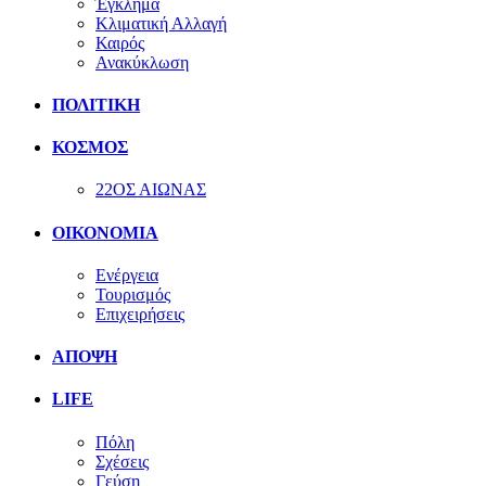
Έγκλημα
Κλιματική Αλλαγή
Καιρός
Ανακύκλωση
ΠΟΛΙΤΙΚΗ
ΚΟΣΜΟΣ
22ΟΣ ΑΙΩΝΑΣ
ΟΙΚΟΝΟΜΙΑ
Ενέργεια
Τουρισμός
Επιχειρήσεις
ΑΠΟΨΗ
LIFE
Πόλη
Σχέσεις
Γεύση