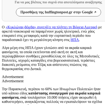
Για να μας βλέπεις πιο συχνά στα αποτελέσματα αναζήτησης
Προσθήκη της huffingtonpost.gr στην Google
O
«Κυκλώνας-βόμβα» συνεχίζει να πλήττει τη Βόρεια Αμερική
με
αρκετά νοικοκυριά να παραμένουν χωρίς ηλεκτρικό, ενώ χάος
επικρατεί στις μεταφορές κατά την εορταστική περίοδο που
παραδοσιακά έχει τη μεγαλύτερη κίνηση στις
ΗΠΑ
.
Λίγα μέρη στις ΗΠΑ έχουν γλιτώσει από τα ακραία καιρικά
φαινόμενα, τα οποία εκτείνονται από ακτή σε ακτή και
περιλαμβάνουν συνθήκες χιονοθύελλας σε όλες τις Μεσοδυτικές
Πολιτείες, ισχυρές καταιγίδες στα βορειοανατολικά, τεράστιες
διακοπές ρεύματος στο Τέξας και απίστευτες πτώσεις της
θερμοκρασίας στο Δυτικά.
Advertisement
Advertisement
Την Παρασκευή, περίπου το 60% των Ηνωμένων Πολιτειών ήταν
υπό κάποιο είδος
κατάστασης συναγερμού για ακραία καιρικά
φαινόμενα, ενώ
τουλάχιστον 10.000 πτήσεις είχαν ακυρωθεί ή
καθυστερήσει, αναγκάζοντας πολλούς να εγκαταλείψουν τα σχέδια