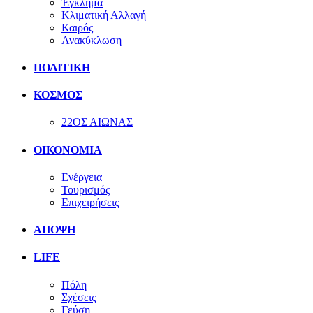
Έγκλημα
Κλιματική Αλλαγή
Καιρός
Ανακύκλωση
ΠΟΛΙΤΙΚΗ
ΚΟΣΜΟΣ
22ΟΣ ΑΙΩΝΑΣ
ΟΙΚΟΝΟΜΙΑ
Ενέργεια
Τουρισμός
Επιχειρήσεις
ΑΠΟΨΗ
LIFE
Πόλη
Σχέσεις
Γεύση