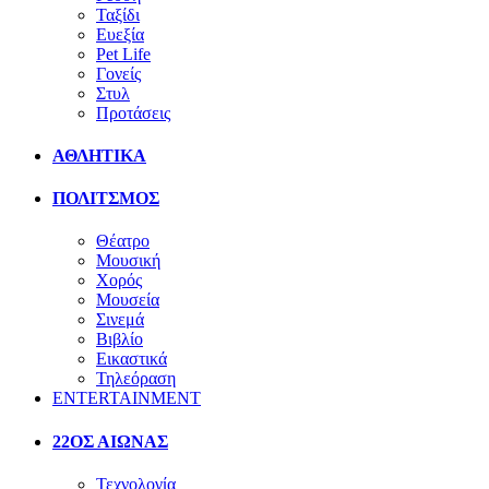
Ταξίδι
Ευεξία
Pet Life
Γονείς
Στυλ
Προτάσεις
ΑΘΛΗΤΙΚΑ
ΠΟΛΙΤΣΜΟΣ
Θέατρο
Μουσική
Χορός
Μουσεία
Σινεμά
Βιβλίο
Εικαστικά
Τηλεόραση
ENTERTAINMENT
22ΟΣ ΑΙΩΝΑΣ
Τεχνολογία