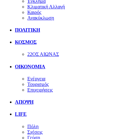
Έγκλημα
Κλιματική Αλλαγή
Καιρός
Ανακύκλωση
ΠΟΛΙΤΙΚΗ
ΚΟΣΜΟΣ
22ΟΣ ΑΙΩΝΑΣ
ΟΙΚΟΝΟΜΙΑ
Ενέργεια
Τουρισμός
Επιχειρήσεις
ΑΠΟΨΗ
LIFE
Πόλη
Σχέσεις
Γεύση