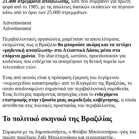
21.400 στρέμματα αποψίλωσης
, κάτι που συμβαίνει για πρώτη
φορά από το 1985, με τις απώλειες δασικών εκτάσεων να πέφτουν
κάτω από το όριο των 25.000 στρεμμάτων.
Advertisement
Advertisement
Περιβαλλοντικές οργανώσεις χαιρέτισαν τα αποτελέσματα,
εκτιμώντας πως η Βραζιλία
θα μπορούσε ακόμη και να πετύχει
«μηδενική αποψίλωση» στο Ατλαντικό Δάσος μέσα στα
επόμενα χρόνια
. Την ίδια στιγμή, ωστόσο, προειδοποιούν για
κινδύνους που ενδέχεται να ανατρέψουν τη θετική πορεία των
τελευταίων ετών.
Ένας από αυτούς είναι η πρόσφατη έγκριση του λεγόμενου
«νομοσχεδίου καταστροφής» από το Κογκρέσο της Βραζιλίας, το
οποίο αποδυναμώνει σημαντικά την περιβαλλοντική νομοθεσία.
Ένας δεύτερος παράγοντας ανησυχίας είναι το
ενδεχόμενο
επιστροφής στην εξουσία μιας ακροδεξιάς κυβέρνησης
, η οποία
αντιτίθεται στις πολιτικές προστασίας του περιβάλλοντος.
Το πολιτικό σκηνικό της Βραζιλίας
Σύμφωνα με τις δημοσκοπήσεις, ο Φλάβιο Μπολσονάρου -γιος του
πρώην προέδρου Ζαΐχ Μπολσονάρου και γερουσιαστής-,