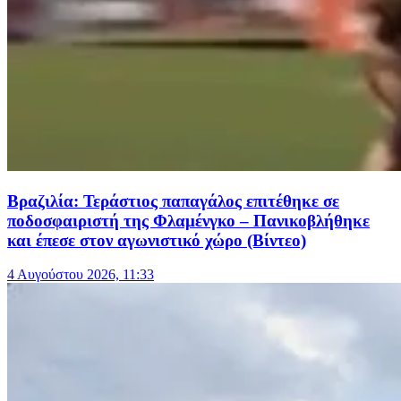
Βραζιλία: Τεράστιος παπαγάλος επιτέθηκε σε
ποδοσφαιριστή της Φλαμένγκο – Πανικοβλήθηκε
και έπεσε στον αγωνιστικό χώρο (Βίντεο)
4 Αυγούστου 2026, 11:33