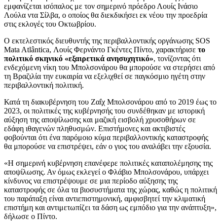
εμφανίζεται ισόπαλος με τον σημερινό πρόεδρο Λουίς Ινάσιο
Λούλα ντα Σίλβα, ο οποίος θα διεκδικήσει εκ νέου την προεδρία
στις εκλογές του Οκτωβρίου.
Ο εκτελεστικός διευθυντής της περιβαλλοντικής οργάνωσης SOS
Mata Atlântica, Λουίς Φερνάντο Γκέντες Πίντο, χαρακτήρισε
το
πολιτικό σκηνικό «εξαιρετικά ανησυχητικό»
, τονίζοντας ότι
ενδεχόμενη νίκη του Μπολσονάρου θα μπορούσε να στερήσει από
τη Βραζιλία την ευκαιρία να εξελιχθεί σε παγκόσμιο ηγέτη στην
περιβαλλοντική πολιτική.
Κατά τη διακυβέρνηση του Ζαΐχ Μπολσονάρου από το 2019 έως το
2023, οι πολιτικές της κυβέρνησής του συνδέθηκαν με ιστορική
αύξηση της αποψίλωσης και μαζική εισβολή χρυσοθήρων σε
εδάφη ιθαγενών πληθυσμών. Επιστήμονες και ακτιβιστές
φοβούνται ότι ένα παρόμοιο κύμα περιβαλλοντικής καταστροφής
θα μπορούσε να επιστρέψει, εάν ο γιος του αναλάβει την εξουσία.
«Η σημερινή κυβέρνηση επανέφερε πολιτικές καταπολέμησης της
αποψίλωσης. Αν όμως εκλεγεί ο Φλάβιο Μπολσονάρου, υπάρχει
κίνδυνος να επιστρέψουμε σε μια περίοδο αύξησης της
καταστροφής σε όλα τα βιοσυστήματα της χώρας, καθώς η πολιτική
του παράταξη είναι αντιεπιστημονική, αμφισβητεί την κλιματική
επιστήμη και αντιμετωπίζει τα δάση ως εμπόδιο για την ανάπτυξη»,
δήλωσε ο Πίντο.