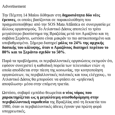
Advertisement
Την Πέμπτη 14 Μαίου δόθηκαν στη
δημοσιότητα δύο νέες
έρευνες
, οι οποίες βασίζονται σε παρακολούθηση που
πραγματοποιήθηκε από την SOS Mata Atlântica σε συνεργασία με
άλλους οργανισμούς. Το Ατλαντικό Δάσος αποτελεί το τρίτο
μεγαλύτερο βιοσύστημα της Βραζιλίας μετά τον Αμαζόνιο και τη
σαβάνα Σεράντο, ωστόσο είναι μακράν το πιο αστικοποιημένο και
υποβαθμισμένο. Σήμερα διατηρεί
μόλις το 24% της αρχικής
δασικής του κάλυψης, όταν ο Αμαζόνιος διατηρεί περίπου το
80% και το Σεράντο σχεδόν το 50%
.
Παρά τα προβλήματα, οι περιβαλλοντικές οργανώσεις εκτιμούν ότι,
εφόσον συνεχιστεί η καθοδική πορεία των τελευταίων ετών -η
οποία αποδίδεται στην πίεση της κοινωνίας, την κινητοποίηση
οργανώσεων, τις περιβαλλοντικές πολιτικές και τους ελέγχους-, το
Ατλαντικό Δάσος θα μπορούσε να φτάσει σε «μηδενική
αποψίλωση» μέσα στην επόμενη τριετία.
Ωστόσο, σοβαρό εμπόδιο θεωρείται
ο νέος νόμος που
χαρακτηρίζεται ως η μεγαλύτερη οπισθοδρόμηση στην
περιβαλλοντική νομοθεσία
της Βραζιλίας από τη δεκαετία του
1980, όταν οι περιβαλλοντικές άδειες έγιναν για πρώτη φορά
υποχρεωτικές.