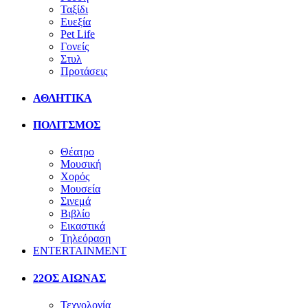
Ταξίδι
Ευεξία
Pet Life
Γονείς
Στυλ
Προτάσεις
ΑΘΛΗΤΙΚΑ
ΠΟΛΙΤΣΜΟΣ
Θέατρο
Μουσική
Χορός
Μουσεία
Σινεμά
Βιβλίο
Εικαστικά
Τηλεόραση
ENTERTAINMENT
22ΟΣ ΑΙΩΝΑΣ
Τεχνολογία