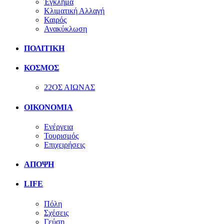
Έγκλημα
Κλιματική Αλλαγή
Καιρός
Ανακύκλωση
ΠΟΛΙΤΙΚΗ
ΚΟΣΜΟΣ
22ΟΣ ΑΙΩΝΑΣ
ΟΙΚΟΝΟΜΙΑ
Ενέργεια
Τουρισμός
Επιχειρήσεις
ΑΠΟΨΗ
LIFE
Πόλη
Σχέσεις
Γεύση