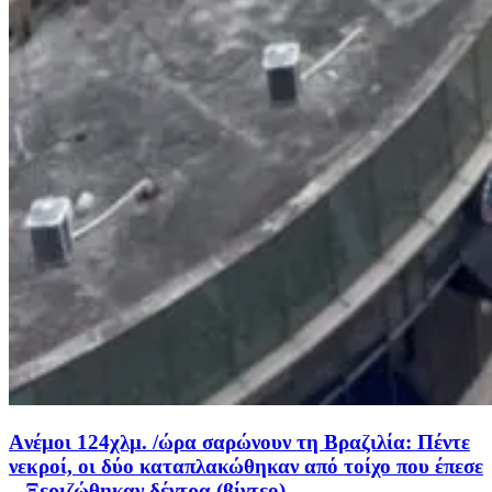
Aνέμοι 124χλμ. /ώρα σαρώνουν τη Βραζιλία: Πέντε
νεκροί, οι δύο καταπλακώθηκαν από τοίχο που έπεσε
– Ξεριζώθηκαν δέντρα (βίντεο)