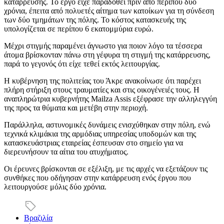
κατάρρευσης. Το έργο είχε παραδοθεί πριν από περίπου δύο
χρόνια, έπειτα από πολυετές αίτημα των κατοίκων για τη σύνδεση
των δύο τμημάτων της πόλης. Το κόστος κατασκευής της
υπολογίζεται σε περίπου 6 εκατομμύρια ευρώ.
Μέχρι στιγμής παραμένει άγνωστο για ποιον λόγο τα τέσσερα
άτομα βρίσκονταν πάνω στη γέφυρα τη στιγμή της κατάρρευσης,
παρά το γεγονός ότι είχε τεθεί εκτός λειτουργίας.
Η κυβέρνηση της πολιτείας του Άκρε ανακοίνωσε ότι παρέχει
πλήρη στήριξη στους τραυματίες και στις οικογένειές τους. Η
αναπληρώτρια κυβερνήτης Mailza Assis εξέφρασε την αλληλεγγύη
της προς τα θύματα και μετέβη στην περιοχή.
Παράλληλα, αστυνομικές δυνάμεις ενισχύθηκαν στην πόλη, ενώ
τεχνικά κλιμάκια της αρμόδιας υπηρεσίας υποδομών και της
κατασκευάστριας εταιρείας έσπευσαν στο σημείο για να
διερευνήσουν τα αίτια του ατυχήματος.
Οι έρευνες βρίσκονται σε εξέλιξη, με τις αρχές να εξετάζουν τις
συνθήκες που οδήγησαν στην κατάρρευση ενός έργου που
λειτουργούσε μόλις δύο χρόνια.
Βραζιλία