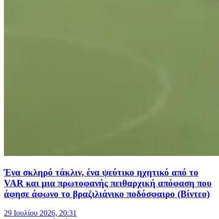
Ένα σκληρό τάκλιν, ένα ψεύτικο ηχητικό από το
VAR και μια πρωτοφανής πειθαρχική απόφαση που
άφησε άφωνο το βραζιλιάνικο ποδόσφαιρο (Βίντεο)
29 Ιουλίου 2026, 20:31