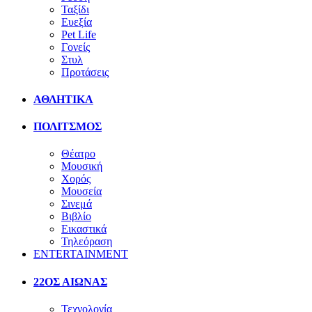
Ταξίδι
Ευεξία
Pet Life
Γονείς
Στυλ
Προτάσεις
ΑΘΛΗΤΙΚΑ
ΠΟΛΙΤΣΜΟΣ
Θέατρο
Μουσική
Χορός
Μουσεία
Σινεμά
Βιβλίο
Εικαστικά
Τηλεόραση
ENTERTAINMENT
22ΟΣ ΑΙΩΝΑΣ
Τεχνολογία