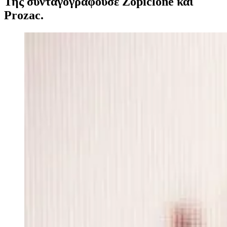
Της συνταγογραφούσε Zopiclone και
Prozac.