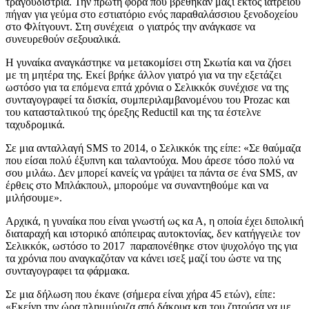
τραγουδίστρια. Την πρώτη φορά που βρέθηκαν μαζί εκτός ιατρειού
πήγαν για γεύμα στο εστιατόριο ενός παραθαλάσσιου ξενοδοχείου
στο Φλίτγουντ. Στη συνέχεια ο γιατρός την ανάγκασε να
συνευρεθούν σεξουαλικά.
Η γυναίκα αναγκάστηκε να μετακομίσει στη Σκωτία και να ζήσει
με τη μητέρα της. Εκεί βρήκε άλλον γιατρό για να την εξετάζει
ωστόσο για τα επόμενα επτά χρόνια ο Σελικκόκ συνέχισε να της
συνταγογραφεί τα δισκία, συμπεριλαμβανομένου του Prozac και
του κατασταλτικού της όρεξης Reductil και της τα έστελνε
ταχυδρομικά.
Σε μια ανταλλαγή SMS το 2014, ο Σελικκόκ της είπε: «Σε θαύμαζα
που είσαι πολύ έξυπνη και ταλαντούχα. Μου άρεσε τόσο πολύ να
σου μιλάω. Δεν μπορεί κανείς να γράψει τα πάντα σε ένα SMS, αν
έρθεις στο Μπλάκπουλ, μπορούμε να συναντηθούμε και να
μιλήσουμε».
Αρχικά, η γυναίκα που είναι γνωστή ως κα Α, η οποία έχει διπολική
διαταραχή και ιστορικό απόπειρας αυτοκτονίας, δεν κατήγγειλε τον
Σελικκόκ, ωστόσο το 2017 παραπονέθηκε στον ψυχολόγο της για
τα χρόνια που αναγκαζόταν να κάνει ισεξ μαζί του ώστε να της
συνταγογραφει τα φάρμακα.
Σε μια δήλωση που έκανε (σήμερα είναι χήρα 45 ετών), είπε:
«Εκείνη την ώρα πλημμύριζα από δάκρυα και του ζητούσα να με