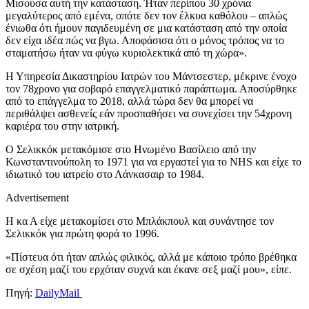
Μισούσα αυτή την κατάσταση. Ήταν περίπου 30 χρόνια
μεγαλύτερος από εμένα, οπότε δεν τον έλκυα καθόλου – απλώς
ένιωθα ότι ήμουν παγιδευμένη σε μια κατάσταση από την οποία
δεν είχα ιδέα πώς να βγω. Αποφάσισα ότι ο μόνος τρόπος να το
σταματήσω ήταν να φύγω κυριολεκτικά από τη χώρα».
Η Υπηρεσία Δικαστηρίου Ιατρών του Μάντσεστερ, μέκρινε ένοχο
τον 78χρονο για σοβαρό επαγγελματικό παράπτωμα. Αποσύρθηκε
από το επάγγελμα το 2018, αλλά τώρα δεν θα μπορεί να
περιθάλψει ασθενείς εάν προσπαθήσει να συνεχίσει την 54χρονη
καριέρα του στην ιατρική.
Ο Σελικκόκ μετακόμισε στο Ηνωμένο Βασίλειο από την
Κωνσταντινούπολη το 1971 για να εργαστεί για το NHS και είχε το
ιδιωτικό του ιατρείο στο Λάνκασαιρ το 1984.
Advertisement
Η κα Α είχε μετακομίσει στο Μπλάκπουλ και συνάντησε τον
Σελικκόκ για πρώτη φορά το 1996.
«Πίστευα ότι ήταν απλώς φιλικός, αλλά με κάποιο τρόπο βρέθηκα
σε σχέση μαζί του ερχόταν συχνά και έκανε σεξ μαζί μου», είπε.
Πηγή:
DailyMail