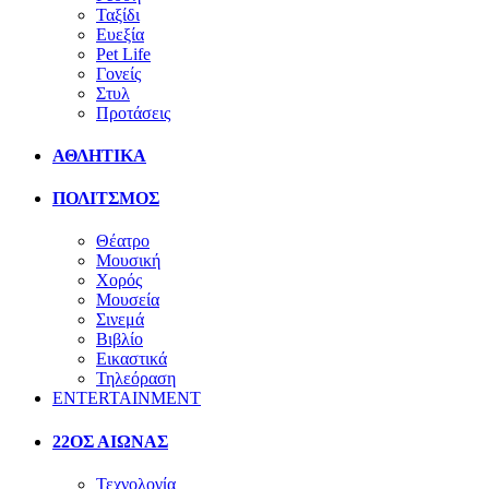
Ταξίδι
Ευεξία
Pet Life
Γονείς
Στυλ
Προτάσεις
ΑΘΛΗΤΙΚΑ
ΠΟΛΙΤΣΜΟΣ
Θέατρο
Μουσική
Χορός
Μουσεία
Σινεμά
Βιβλίο
Εικαστικά
Τηλεόραση
ENTERTAINMENT
22ΟΣ ΑΙΩΝΑΣ
Τεχνολογία