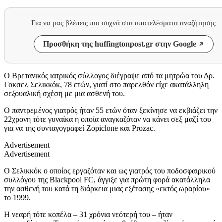
Για να μας βλέπεις πιο συχνά στα αποτελέσματα αναζήτησης
Προσθήκη της huffingtonpost.gr στην Google
Ο Βρετανικός ιατρικός σύλλογος διέγραψε από τα μητρώα του Δρ.
Γοκσελ Σελικκόκ, 78 ετών, γιατί στο παρελθόν είχε ακατάλληλη
σεξουαλική σχέση με μια ασθενή του.
Ο παντρεμένος γιατρός ήταν 55 ετών όταν ξεκίνησε να εκβιάζει την
22χρονη τότε γυναίκα η οποία αναγκαζόταν να κάνει σεξ μαζί του
για να της συνταγογραφεί Zopiclone και Prozac.
Advertisement
Advertisement
O Σελικκόκ ο οποίος εργαζόταν και ως γιατρός του ποδοσφαιρικού
συλλόγου της Blackpool FC, άγγιξε για πρώτη φορά ακατάλληλα
την ασθενή του κατά τη διάρκεια μιας εξέτασης «εκτός ωραρίου»
το 1999.
Η νεαρή τότε κοπέλα – 31 χρόνια νεότερή του – ήταν