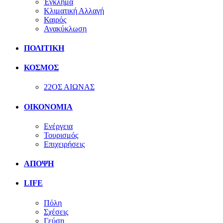
Έγκλημα
Κλιματική Αλλαγή
Καιρός
Ανακύκλωση
ΠΟΛΙΤΙΚΗ
ΚΟΣΜΟΣ
22ΟΣ ΑΙΩΝΑΣ
ΟΙΚΟΝΟΜΙΑ
Ενέργεια
Τουρισμός
Επιχειρήσεις
ΑΠΟΨΗ
LIFE
Πόλη
Σχέσεις
Γεύση