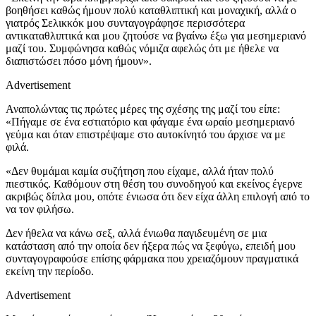
βοηθήσει καθώς ήμουν πολύ καταθλιπτική και μοναχική, αλλά ο
γιατρός Σελικκόκ μου συνταγογράφησε περισσότερα
αντικαταθλιπτικά και μου ζητούσε να βγαίνω έξω για μεσημεριανό
μαζί του. Συμφώνησα καθώς νόμιζα αφελώς ότι με ήθελε να
διαπιστώσει πόσο μόνη ήμουν».
Advertisement
Αναπολώντας τις πρώτες μέρες της σχέσης της μαζί του είπε:
«Πήγαμε σε ένα εστιατόριο και φάγαμε ένα ωραίο μεσημεριανό
γεύμα και όταν επιστρέψαμε στο αυτοκίνητό του άρχισε να με
φιλά.
«Δεν θυμάμαι καμία συζήτηση που είχαμε, αλλά ήταν πολύ
πιεστικός. Καθόμουν στη θέση του συνοδηγού και εκείνος έγερνε
ακριβώς δίπλα μου, οπότε ένιωσα ότι δεν είχα άλλη επιλογή από το
να τον φιλήσω.
Δεν ήθελα να κάνω σεξ, αλλά ένιωθα παγιδευμένη σε μια
κατάσταση από την οποία δεν ήξερα πώς να ξεφύγω, επειδή μου
συνταγογραφούσε επίσης φάρμακα που χρειαζόμουν πραγματικά
εκείνη την περίοδο.
Advertisement