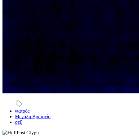
γιατρός
Μεγάλη Βρετανία
σεξ