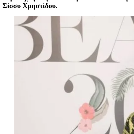
Σίσσυ Χρηστίδου.