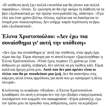
«Η υπόθεση αυτή έχει πολλά επεισόδια και θα γίνουν και πολλά
παραπάνω», τόνισε. Σε ερώτηση αν θα είχε ακόμα τη διάθεση να τα
βρει εξωδικαστικά με την πρώην συνεργάτιδά της, απάντησε: «Εγώ
εδώ και έναν χρόνο βλέπω τίτλους, σχόλια και να διασύρεται το
όνομά μου ποικιλοτρόπως. Δεν υπήρχε καμία περίπτωση να βρω
κάτι εξωδικαστικά».
Έλενα Χριστοπούλου: «Δεν έχω πια
συναίσθημα γι’ αυτή την υπόθεση»
«Δεν έχω πια συναίσθημα γι΄ αυτή την υπόθεση, στην αρχή είχα,
τώρα πια όχι. Είμαι σίγουρη για το αποτέλεσμα» εξομολογήθηκε η
Έλενα Χριστοπούλου. «Όταν έχεις περάσει 15 χρόνια με έναν
άνθρωπο με αγάπη, σεβασμό, δεν γίνεται να μη νιώθεις κάτι. Είμαι
καλά και ήρεμη μέσα μου.
Αυτό που δεν μου αρέσει είναι οι
τίτλοι που θα με συνοδεύουν μια ζωή
. Δεν θα απαντήσω στις
κάμερες αλλά στους αρμόδιους για αυτά που με κατηγορεί η άλλη
πλευρά».
Κλείνοντας το κεφάλαιο «Ηλιάνα», η Έλενα Χριστοπούλου
ξεκαθάρισε ότι αυτή η ιστορία δεν την έχει βλάψει επαγγελματικά,
τουλάχιστον στο κομμάτι του management: «Είμαι μάνατζερ, έχω
τον τρόπο μου να προωθώ τους ανθρώπους, ώστε να κερδίζουν