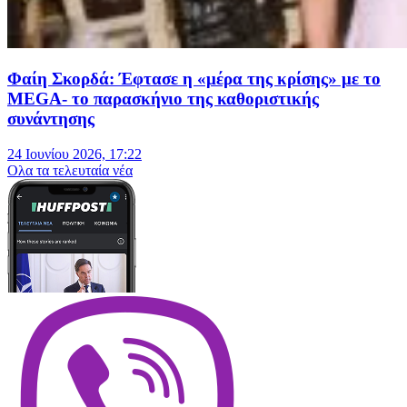
Φαίη Σκορδά: Έφτασε η «μέρα της κρίσης» με το
MEGA- το παρασκήνιο της καθοριστικής
συνάντησης
24 Ιουνίου 2026, 17:22
Oλα τα τελευταία νέα