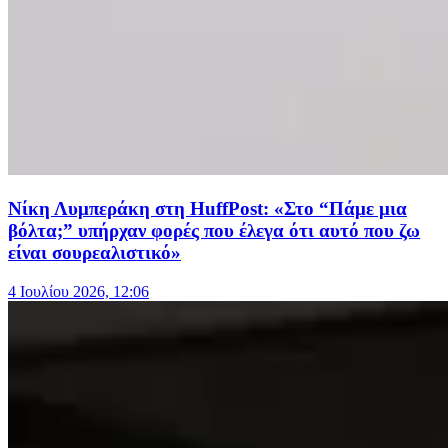
Νίκη Λυμπεράκη στη HuffPost: «Στο “Πάμε μια
βόλτα;” υπήρχαν φορές που έλεγα ότι αυτό που ζω
είναι σουρεαλιστικό»
4 Ιουλίου 2026, 12:06