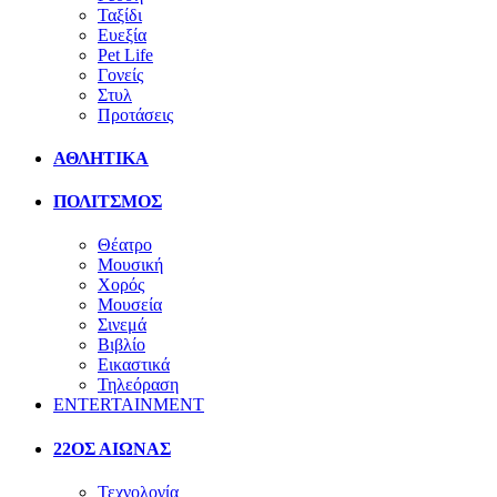
Ταξίδι
Ευεξία
Pet Life
Γονείς
Στυλ
Προτάσεις
ΑΘΛΗΤΙΚΑ
ΠΟΛΙΤΣΜΟΣ
Θέατρο
Μουσική
Χορός
Μουσεία
Σινεμά
Βιβλίο
Εικαστικά
Τηλεόραση
ENTERTAINMENT
22ΟΣ ΑΙΩΝΑΣ
Τεχνολογία