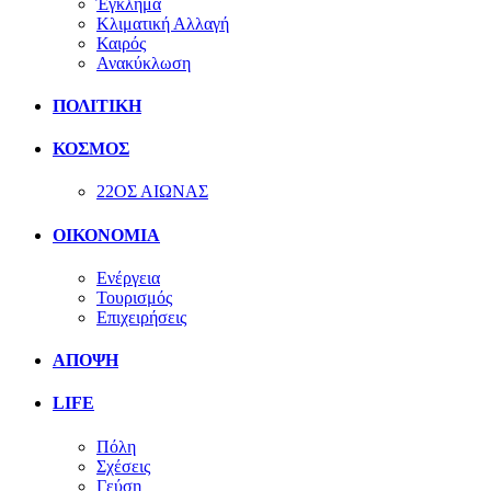
Έγκλημα
Κλιματική Αλλαγή
Καιρός
Ανακύκλωση
ΠΟΛΙΤΙΚΗ
ΚΟΣΜΟΣ
22ΟΣ ΑΙΩΝΑΣ
ΟΙΚΟΝΟΜΙΑ
Ενέργεια
Τουρισμός
Επιχειρήσεις
ΑΠΟΨΗ
LIFE
Πόλη
Σχέσεις
Γεύση