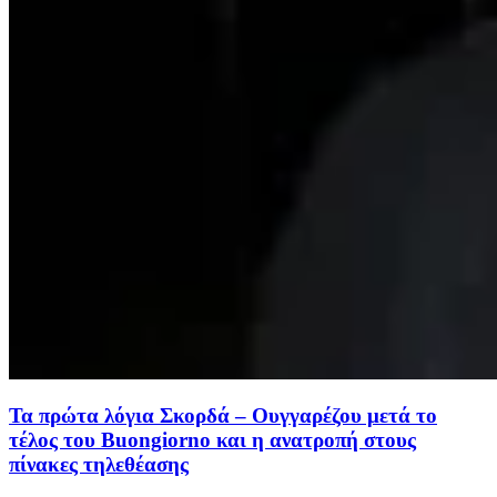
Τα πρώτα λόγια Σκορδά – Ουγγαρέζου μετά το
τέλος του Buongiorno και η ανατροπή στους
πίνακες τηλεθέασης