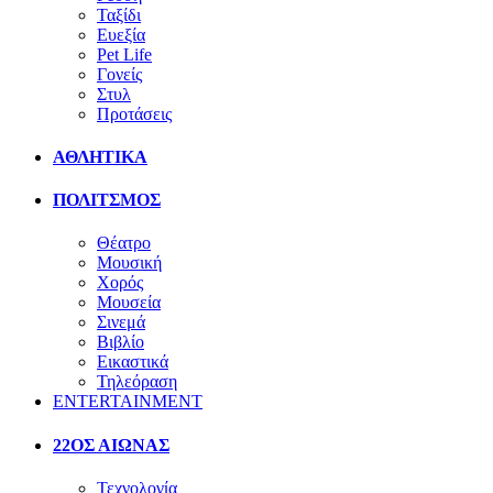
Ταξίδι
Ευεξία
Pet Life
Γονείς
Στυλ
Προτάσεις
ΑΘΛΗΤΙΚΑ
ΠΟΛΙΤΣΜΟΣ
Θέατρο
Μουσική
Χορός
Μουσεία
Σινεμά
Βιβλίο
Εικαστικά
Τηλεόραση
ENTERTAINMENT
22ΟΣ ΑΙΩΝΑΣ
Τεχνολογία