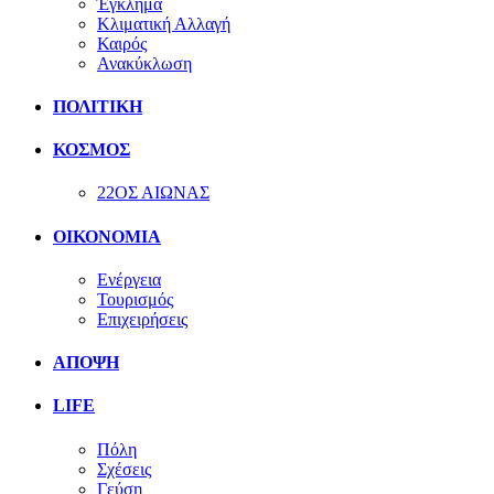
Έγκλημα
Κλιματική Αλλαγή
Καιρός
Ανακύκλωση
ΠΟΛΙΤΙΚΗ
ΚΟΣΜΟΣ
22ΟΣ ΑΙΩΝΑΣ
ΟΙΚΟΝΟΜΙΑ
Ενέργεια
Τουρισμός
Επιχειρήσεις
ΑΠΟΨΗ
LIFE
Πόλη
Σχέσεις
Γεύση