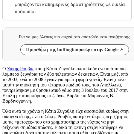
μοιράζονται καθημερινές δραστηριότητες με οικεία
πρόσωπα.
Για να μας βλέπεις πιο συχνά στα αποτελέσματα αναζήτησης
Προσθήκη της huffingtonpost.gr στην Google
Ο
Σάκης Ρουβάς
και η Κάτια Ζυγούλη αποτελούν ένα από τα πιο
λαμπερά ζευγάρια των δύο τελευταίων δεκαετιών. Είναι μαζί από
το 2003, ενώ το 2008 έγιναν για πρώτη φορά γονείς. Έναν χρόνο
μετά την απόκτηση του τέταρτου παιδιού τους, του Απόλλωνα,
παντρεύτηκαν με θρησκευτικό γάμο στις 3 Ιουλίου του 2017 στην
Εκάλη με κουμπάρους το ζεύγος Βαρδή και Μαριάννας Β.
Βαρδινογιάννη.
Όλα αυτά τα χρόνια η Κάτια Ζυγούλη είχε αφοσιωθεί κυρίως στην
οικογένειά της, ενώ ο Σάκης Ρουβάς παρέμενε άκρως περιζήτητος
με τις «μετοχές» του στο χρηματιστήριο της νύχτας να μην
δείχνουν σημάδια πτώσης. Ειδικά τη φετινή σεζόν κατάφερε να
απογειώσει ξανά και την τηλεοπτική του αξία, κερδίζοντας με