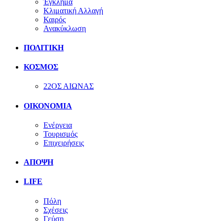
Έγκλημα
Κλιματική Αλλαγή
Καιρός
Ανακύκλωση
ΠΟΛΙΤΙΚΗ
ΚΟΣΜΟΣ
22ΟΣ ΑΙΩΝΑΣ
ΟΙΚΟΝΟΜΙΑ
Ενέργεια
Τουρισμός
Επιχειρήσεις
ΑΠΟΨΗ
LIFE
Πόλη
Σχέσεις
Γεύση