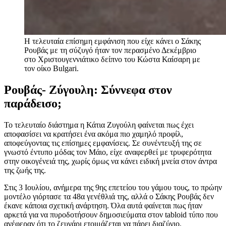
Η τελευταία επίσημη εμφάνιση που είχε κάνει ο Σάκης
Ρουβάς με τη σύζυγό ήταν τον περασμένο Δεκέμβριο
στο Χριστουγεννιάτικο δείπνο του Κώστα Καίσαρη με
τον οίκο Bulgari.
Ρουβάς- Ζύγουλη: Σύννεφα στον
παράδεισο;
Το τελευταίο διάστημα η Κάτια Ζυγούλη φαίνεται πως έχει
αποφασίσει να κρατήσει ένα ακόμα πιο χαμηλό προφίλ,
αποφεύγοντας τις επίσημες εμφανίσεις. Σε συνέντευξή της σε
γνωστό έντυπο μόδας τον Μάιο, είχε αναφερθεί με τρυφερότητα
στην οικογένειά της, χωρίς όμως να κάνει ειδική μνεία στον άντρα
της ζωής της.
Στις 3 Ιουλίου, ανήμερα της 9ης επετείου του γάμου τους, το πρώην
μοντέλο γιόρτασε τα 48α γενέθλιά της, αλλά ο Σάκης Ρουβάς δεν
έκανε κάποια σχετική ανάρτηση. Όλα αυτά φαίνεται πως ήταν
αρκετά για να πυροδοτήσουν δημοσιεύματα στον tabloid τύπο που
ανέφεραν ότι το ζευγάρι ετοιμάζεται να πάρει διαζύγιο.