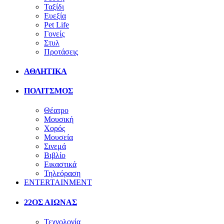
Ταξίδι
Ευεξία
Pet Life
Γονείς
Στυλ
Προτάσεις
ΑΘΛΗΤΙΚΑ
ΠΟΛΙΤΣΜΟΣ
Θέατρο
Μουσική
Χορός
Μουσεία
Σινεμά
Βιβλίο
Εικαστικά
Τηλεόραση
ENTERTAINMENT
22ΟΣ ΑΙΩΝΑΣ
Τεχνολογία