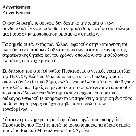
Advertisement
Advertisement
Ο αναπληρωτής υπουργός, δεν δέχτηκε την απαίτηση των
συνδικαλιστών να αποσυρθεί το νομοσχέδιο, ωστόσο συμφώνησε
μαζί τους στην τροποποίηση ορισμένων σημείων.
Τα σημεία αυτά, εκτός των άλλων, αφορούν στην κατάργηση του
πλαφόν των τεσσάρων Σαββατοκύριακων, στον υπολογισμό της
στρατιωτικής θητείας και του χρόνου σπουδών, στα μισθολογικά
κλιμάκια, στα νυχτερινά, κά.
Σε δήλωσή του στο Αθηναϊκό Πρακτορείο, ο γενικός γραμματέας
της ΠΟΑΣΥ, Κώστας Μαλικόπουλος, είπε: «Οι αλλαγές αυτές
αποτελούν ένα θετικό βήμα, αλλά είναι πολλά αυτά τα οποία θίγουν
τον κλάδο μας. Εμείς επιμένουμε ότι το σωστό είναι να αποσυρθεί
το νομοσχέδιο για ένα διάστημα και να αρχίσει ουσιαστικός
διάλογος. Θεωρούμε απαράδεκτο να πηγαίνει για ψήφιση ένα τόσο
σοβαρό θέμα, χωρίς να έχει ζητηθεί καν η γνώμη των
εργαζομένων».
Σύμφωνα με ενημέρωση από αρμόδιες πηγές του υπουργείου
Προστασίας του Πολίτη, μετά τις τροποποιήσεις, τα κύρια σημεία
του νέου Ειδικού Μισθολογίου στα ΣΑ, είναι: