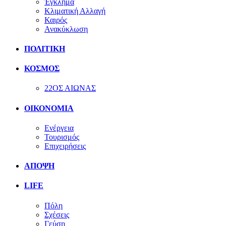
Έγκλημα
Κλιματική Αλλαγή
Καιρός
Ανακύκλωση
ΠΟΛΙΤΙΚΗ
ΚΟΣΜΟΣ
22ΟΣ ΑΙΩΝΑΣ
ΟΙΚΟΝΟΜΙΑ
Ενέργεια
Τουρισμός
Επιχειρήσεις
ΑΠΟΨΗ
LIFE
Πόλη
Σχέσεις
Γεύση