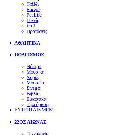
Ταξίδι
Ευεξία
Pet Life
Γονείς
Στυλ
Προτάσεις
ΑΘΛΗΤΙΚΑ
ΠΟΛΙΤΣΜΟΣ
Θέατρο
Μουσική
Χορός
Μουσεία
Σινεμά
Βιβλίο
Εικαστικά
Τηλεόραση
ENTERTAINMENT
22ΟΣ ΑΙΩΝΑΣ
Τεχνολογία