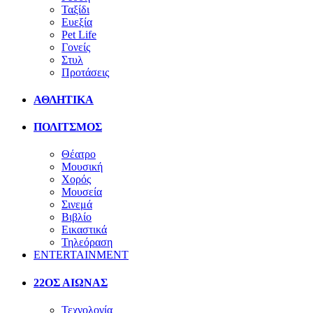
Ταξίδι
Ευεξία
Pet Life
Γονείς
Στυλ
Προτάσεις
ΑΘΛΗΤΙΚΑ
ΠΟΛΙΤΣΜΟΣ
Θέατρο
Μουσική
Χορός
Μουσεία
Σινεμά
Βιβλίο
Εικαστικά
Τηλεόραση
ENTERTAINMENT
22ΟΣ ΑΙΩΝΑΣ
Τεχνολογία