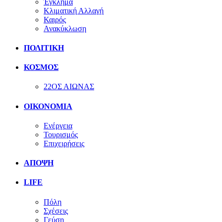
Έγκλημα
Κλιματική Αλλαγή
Καιρός
Ανακύκλωση
ΠΟΛΙΤΙΚΗ
ΚΟΣΜΟΣ
22ΟΣ ΑΙΩΝΑΣ
ΟΙΚΟΝΟΜΙΑ
Ενέργεια
Τουρισμός
Επιχειρήσεις
ΑΠΟΨΗ
LIFE
Πόλη
Σχέσεις
Γεύση