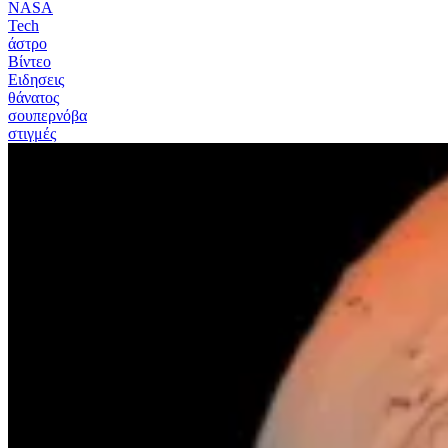
NASA
Tech
άστρο
Βίντεο
Ειδησεις
θάνατος
σουπερνόβα
στιγμές