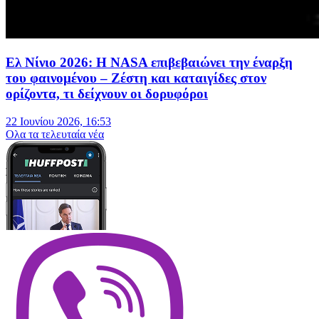
Ελ Νίνιο 2026: Η NASA επιβεβαιώνει την έναρξη
του φαινομένου – Ζέστη και καταιγίδες στον
ορίζοντα, τι δείχνουν οι δορυφόροι
22 Ιουνίου 2026, 16:53
Oλα τα τελευταία νέα