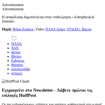
Advertisement
Advertisement
Η ανακάλυψη δημοσιεύεται στην επιθεώρηση «Astrophysical
Journal».
Πηγή:
Βήμα Science,
Video
NASA Ames, STScI/G. Bacon
NASA
Tech
άστρο
Βίντεο
Ειδησεις
θάνατος
σουπερνόβα
στιγμές
Εγγραφείτε στο Newsletter - Λάβετε πρώτοι τις
επιλογές HuffPost
Οι πιο ενδιαφέρουσες ειδήσεις και απόψεις καθημερινά στο e-mail