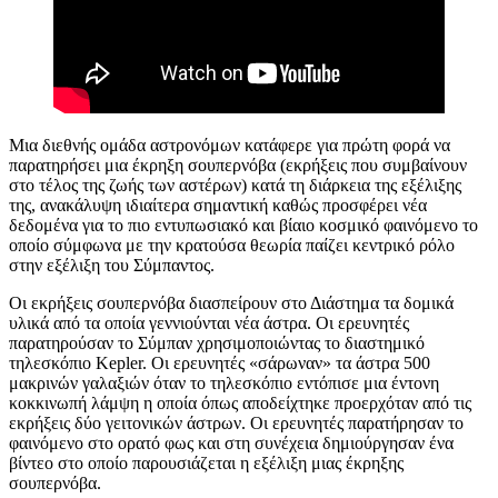
Μια διεθνής ομάδα αστρονόμων κατάφερε για πρώτη φορά να
παρατηρήσει μια έκρηξη σουπερνόβα (εκρήξεις που συμβαίνουν
στο τέλος της ζωής των αστέρων) κατά τη διάρκεια της εξέλιξης
της, ανακάλυψη ιδιαίτερα σημαντική καθώς προσφέρει νέα
δεδομένα για το πιο εντυπωσιακό και βίαιο κοσμικό φαινόμενο το
οποίο σύμφωνα με την κρατούσα θεωρία παίζει κεντρικό ρόλο
στην εξέλιξη του Σύμπαντος.
Οι εκρήξεις σουπερνόβα διασπείρουν στο Διάστημα τα δομικά
υλικά από τα οποία γεννιούνται νέα άστρα. Οι ερευνητές
παρατηρούσαν το Σύμπαν χρησιμοποιώντας το διαστημικό
τηλεσκόπιο Kepler. Οι ερευνητές «σάρωναν» τα άστρα 500
μακρινών γαλαξιών όταν το τηλεσκόπιο εντόπισε μια έντονη
κοκκινωπή λάμψη η οποία όπως αποδείχτηκε προερχόταν από τις
εκρήξεις δύο γειτονικών άστρων. Οι ερευνητές παρατήρησαν το
φαινόμενο στο ορατό φως και στη συνέχεια δημιούργησαν ένα
βίντεο στο οποίο παρουσιάζεται η εξέλιξη μιας έκρηξης
σουπερνόβα.