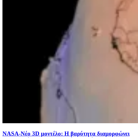
NASA-Νέο 3D μοντέλο: Η βαρύτητα διαμορφώνει