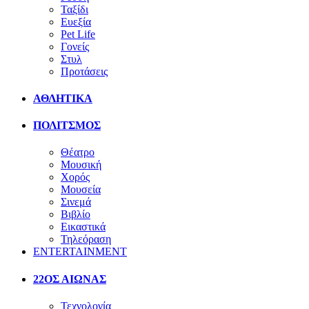
Ταξίδι
Ευεξία
Pet Life
Γονείς
Στυλ
Προτάσεις
ΑΘΛΗΤΙΚΑ
ΠΟΛΙΤΣΜΟΣ
Θέατρο
Μουσική
Χορός
Μουσεία
Σινεμά
Βιβλίο
Εικαστικά
Τηλεόραση
ENTERTAINMENT
22ΟΣ ΑΙΩΝΑΣ
Τεχνολογία