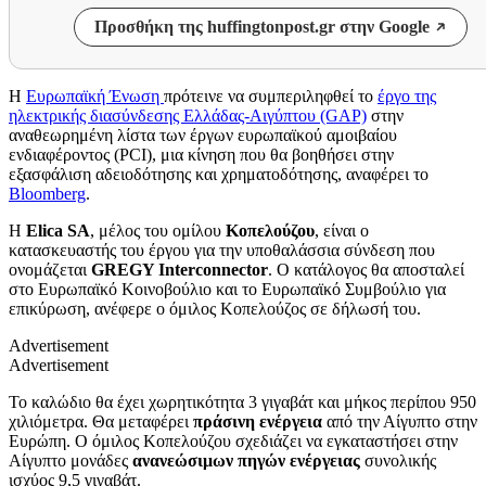
Προσθήκη της huffingtonpost.gr στην Google
Η
Ευρωπαϊκή Ένωση
πρότεινε να συμπεριληφθεί το
έργο της
ηλεκτρικής διασύνδεσης Ελλάδας-Αιγύπτου (GAP)
στην
αναθεωρημένη λίστα των έργων ευρωπαϊκού αμοιβαίου
ενδιαφέροντος (PCI), μια κίνηση που θα βοηθήσει στην
εξασφάλιση αδειοδότησης και χρηματοδότησης, αναφέρει το
Bloomberg
.
Η
Elica SA
, μέλος του ομίλου
Κοπελούζου
, είναι ο
κατασκευαστής του έργου για την υποθαλάσσια σύνδεση που
ονομάζεται
GREGY Interconnector
. Ο κατάλογος θα αποσταλεί
στο Ευρωπαϊκό Κοινοβούλιο και το Ευρωπαϊκό Συμβούλιο για
επικύρωση, ανέφερε ο όμιλος Κοπελούζος σε δήλωσή του.
Advertisement
Advertisement
Το καλώδιο θα έχει χωρητικότητα 3 γιγαβάτ και μήκος περίπου 950
χιλιόμετρα. Θα μεταφέρει
πράσινη ενέργεια
από την Αίγυπτο στην
Ευρώπη. Ο όμιλος Κοπελούζου σχεδιάζει να εγκαταστήσει στην
Αίγυπτο μονάδες
ανανεώσιμων πηγών ενέργειας
συνολικής
ισχύος 9,5 γιγαβάτ.