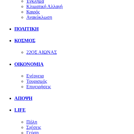
Έγκλημα
Κλιματική Αλλαγή
Καιρός
Ανακύκλωση
ΠΟΛΙΤΙΚΗ
ΚΟΣΜΟΣ
22ΟΣ ΑΙΩΝΑΣ
ΟΙΚΟΝΟΜΙΑ
Ενέργεια
Τουρισμός
Επιχειρήσεις
ΑΠΟΨΗ
LIFE
Πόλη
Σχέσεις
Γεύση